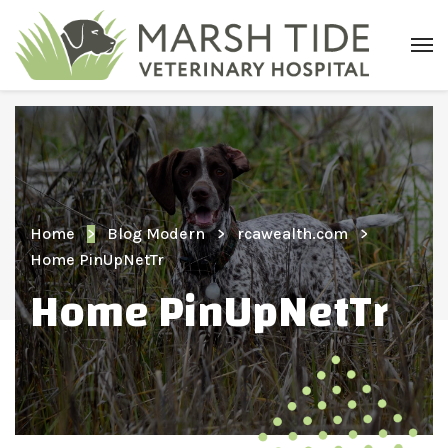
Home
Blog Modern
rcawealth.com
Home PinUpNetTr
Home PinUpNetTr