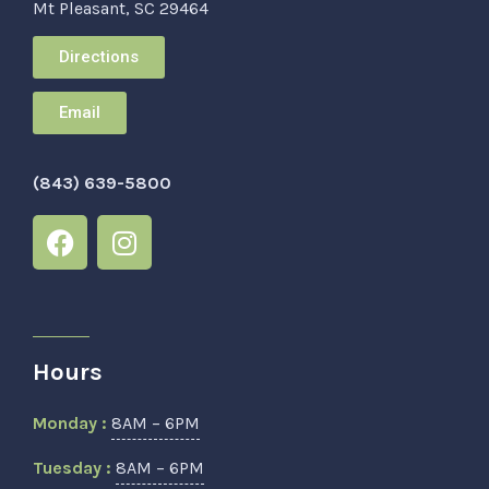
Mt Pleasant, SC 29464
Directions
Email
(843) 639-5800
Hours
Monday :
8AM – 6PM
Tuesday :
8AM – 6PM