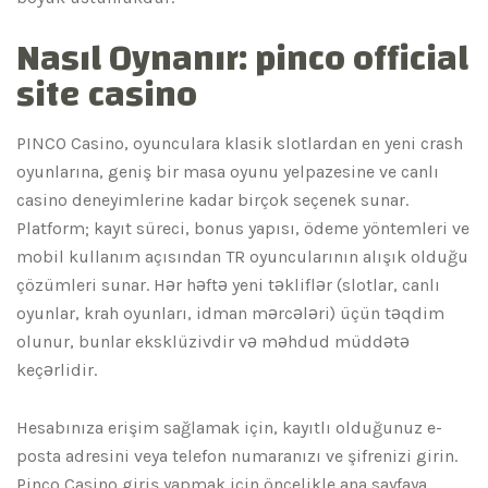
Nasıl Oynanır: pinco official
site casino
PINCO Casino, oyunculara klasik slotlardan en yeni crash
oyunlarına, geniş bir masa oyunu yelpazesine ve canlı
casino deneyimlerine kadar birçok seçenek sunar.
Platform; kayıt süreci, bonus yapısı, ödeme yöntemleri ve
mobil kullanım açısından TR oyuncularının alışık olduğu
çözümleri sunar. Hər həftə yeni təkliflər (slotlar, canlı
oyunlar, krah oyunları, idman mərcələri) üçün təqdim
olunur, bunlar eksklüzivdir və məhdud müddətə
keçərlidir.
Hesabınıza erişim sağlamak için, kayıtlı olduğunuz e-
posta adresini veya telefon numaranızı ve şifrenizi girin.
Pinco Casino giriş yapmak için öncelikle ana sayfaya