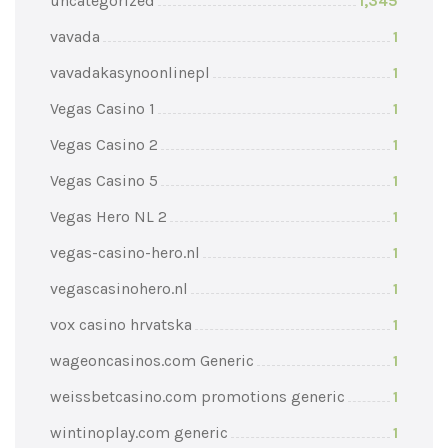
uncategorized
1,345
vavada
1
vavadakasynoonlinepl
1
Vegas Casino 1
1
Vegas Casino 2
1
Vegas Casino 5
1
Vegas Hero NL 2
1
vegas-casino-hero.nl
1
vegascasinohero.nl
1
vox casino hrvatska
1
wageoncasinos.com Generic
1
weissbetcasino.com promotions generic
1
wintinoplay.com generic
1