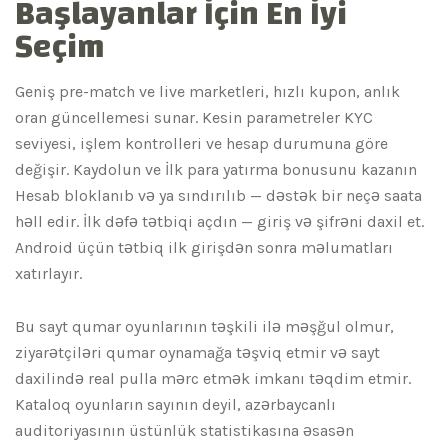
Başlayanlar İçin En İyi
Seçim
Geniş pre-match ve live marketleri, hızlı kupon, anlık
oran güncellemesi sunar. Kesin parametreler KYC
seviyesi, işlem kontrolleri ve hesap durumuna göre
değişir. Kaydolun ve İlk para yatırma bonusunu kazanın
Hesab bloklanıb və ya sındırılıb — dəstək bir neçə saata
həll edir. İlk dəfə tətbiqi açdın — giriş və şifrəni daxil et.
Android üçün tətbiq ilk girişdən sonra məlumatları
xatırlayır.
Bu sayt qumar oyunlarının təşkili ilə məşğul olmur,
ziyarətçiləri qumar oynamağa təşviq etmir və sayt
daxilində real pulla mərc etmək imkanı təqdim etmir.
Kataloq oyunların sayının deyil, azərbaycanlı
auditoriyasının üstünlük statistikasına əsasən