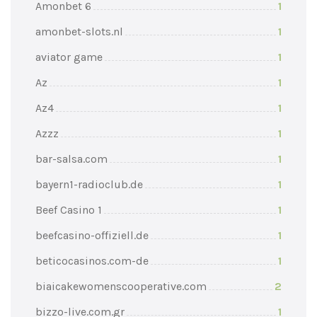
Amonbet 6
1
amonbet-slots.nl
1
aviator game
1
Az
1
Az4
1
Azzz
1
bar-salsa.com
1
bayern1-radioclub.de
1
Beef Casino 1
1
beefcasino-offiziell.de
1
beticocasinos.com-de
1
biaicakewomenscooperative.com
2
bizzo-live.com.gr
1