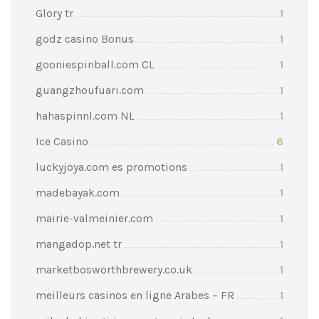
Glory tr
1
godz casino Bonus
1
gooniespinball.com CL
1
guangzhoufuari.com
1
hahaspinnl.com NL
1
Ice Casino
6
luckyjoya.com es promotions
1
madebayak.com
1
mairie-valmeinier.com
1
mangadop.net tr
1
marketbosworthbrewery.co.uk
1
meilleurs casinos en ligne Arabes – FR
1