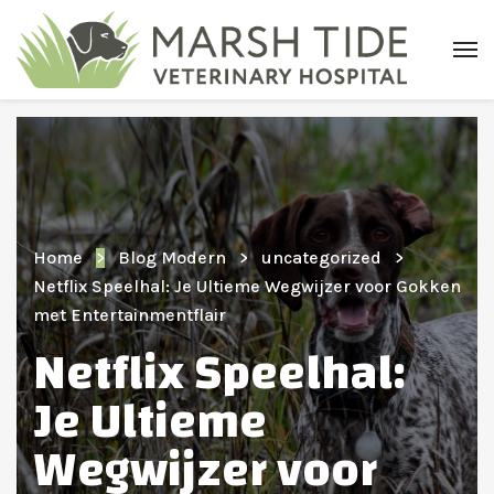
Home
Blog Modern
uncategorized
Netflix Speelhal: Je Ultieme Wegwijzer voor Gokken
met Entertainmentflair
Netflix Speelhal:
Je Ultieme
Wegwijzer voor