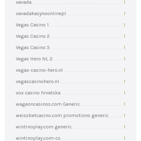
vavada
1
vavadakasynoonlinepl
1
Vegas Casino 1
1
Vegas Casino 2
1
Vegas Casino 5
1
Vegas Hero NL 2
1
vegas-casino-hero.nl
1
vegascasinohero.nl
1
vox casino hrvatska
1
wageoncasinos.com Generic
1
weissbetcasino.com promotions generic
1
wintinoplay.com generic
1
wintinoplay.com-cs
1