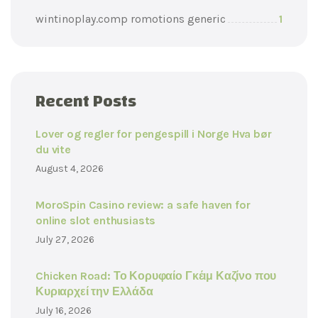
wintinoplay.comp romotions generic
1
Recent Posts
Lover og regler for pengespill i Norge Hva bør
du vite
August 4, 2026
MoroSpin Casino review: a safe haven for
online slot enthusiasts
July 27, 2026
Chicken Road: Το Κορυφαίο Γκέιμ Καζίνο που
Κυριαρχεί την Ελλάδα
July 16, 2026