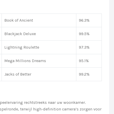
Book of Ancient
96.3%
Blackjack Deluxe
99.5%
Lightning Roulette
97.3%
Mega Millions Dreams
95.1%
Jacks of Better
99.2%
 speelervaring rechtstreeks naar uw woonkamer.
 spelronde, terwijl high-definition camera’s zorgen voor