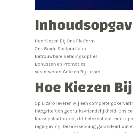
Inhoudsopgav
Hoe Kiezen Bij Ons Platform
Ons Brede Spelportfolio
Betrouwbare Betalingsopties
Bonussen en Promoties
Verantwoord Gokken Bij Lizaro
Hoe Kiezen Bij
Op
Lizaro
leveren wij een complete gokervarin
integriteit en gebruiksvriendelijkheid. Ons c
Kansspelautoriteit, dit betekent dat ieder sp
regelgeving. Deze erkenning garandeert dat e