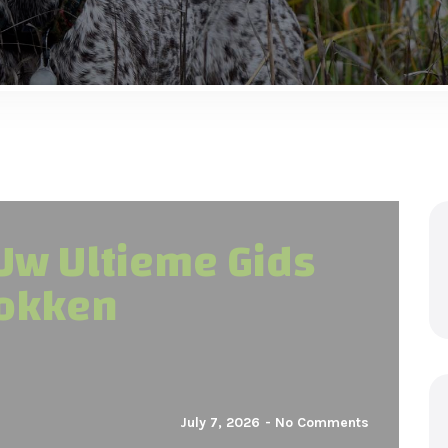
 Uw Ultieme Gids
Gokken
July 7, 2026
No Comments