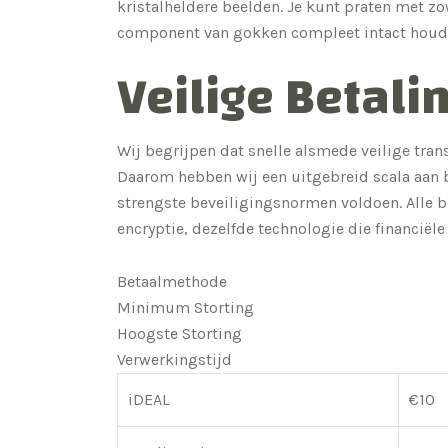
kristalheldere beelden. Je kunt praten met zo
component van gokken compleet intact houd
Veilige Betali
Wij begrijpen dat snelle alsmede veilige trans
Daarom hebben wij een uitgebreid scala aan
strengste beveiligingsnormen voldoen. Alle 
encryptie, dezelfde technologie die financiële
Betaalmethode
Minimum Storting
Hoogste Storting
Verwerkingstijd
iDEAL
€10