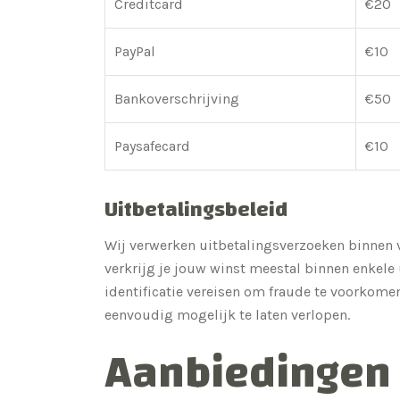
Creditcard
€20
PayPal
€10
Bankoverschrijving
€50
Paysafecard
€10
Uitbetalingsbeleid
Wij verwerken uitbetalingsverzoeken binnen v
verkrijg je jouw winst meestal binnen enkel
identificatie vereisen om fraude te voorkomen,
eenvoudig mogelijk te laten verlopen.
Aanbiedingen 