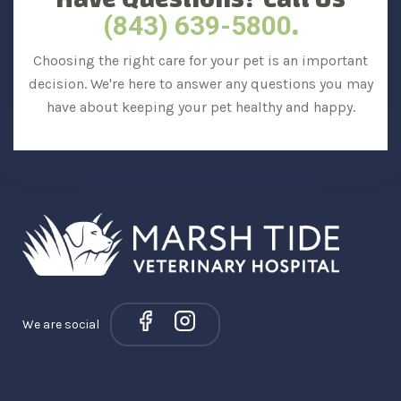
.
(843) 639-5800
Choosing the right care for your pet is an important
decision. We're here to answer any questions you may
have about keeping your pet healthy and happy.
We are social