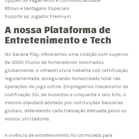
Opções de Pagamento e Confidencialidade
Bônus e Vantagens Especiais
Suporte ao Jogador Premium
A nossa Plataforma de
Entretenimento e Tech
No
bacana Play
, oferecemos uma coleção com superior
de 3000 títulos de fornecedores renomados
globalmente. A infraestrutura trabalha sob certificação
regulamentada, assegurando honestidade total nas
operações de jogo online. Empregamos mecanismo de
codificação SSL de duzentos e cinquenta e seis bits, o
mesmo standard adotado por instituições bancárias
globais, defendendo cada transação efetuada pelos os
nossos utilizadores.
A vivência de entretenimento foi otimizada para