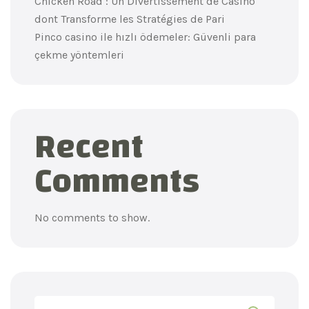
Chicken Road : Un Divertissement de Casino
dont Transforme les Stratégies de Pari
Pinco casino ile hızlı ödemeler: Güvenli para
çekme yöntemleri
Recent
Comments
No comments to show.