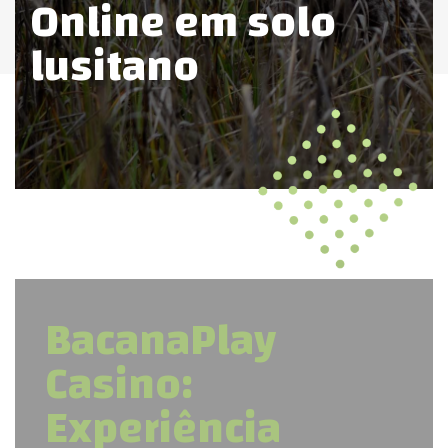
Online em solo
lusitano
BacanaPlay
Casino:
Experiência