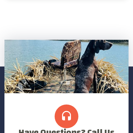
Have Questions? Call Us