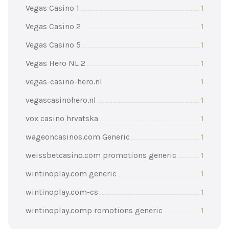
Vegas Casino 1
1
Vegas Casino 2
1
Vegas Casino 5
1
Vegas Hero NL 2
1
vegas-casino-hero.nl
1
vegascasinohero.nl
1
vox casino hrvatska
1
wageoncasinos.com Generic
1
weissbetcasino.com promotions generic
1
wintinoplay.com generic
1
wintinoplay.com-cs
1
wintinoplay.comp romotions generic
1