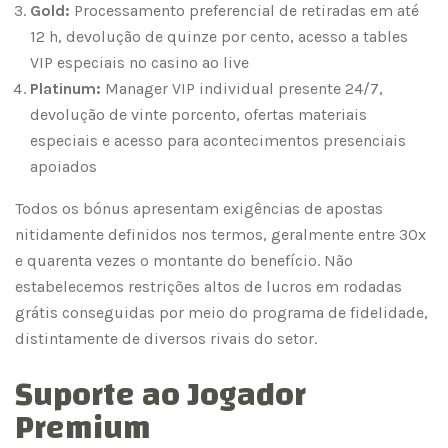
Gold:
Processamento preferencial de retiradas em até
12 h, devolução de quinze por cento, acesso a tables
VIP especiais no casino ao live
Platinum:
Manager VIP individual presente 24/7,
devolução de vinte porcento, ofertas materiais
especiais e acesso para acontecimentos presenciais
apoiados
Todos os bónus apresentam exigências de apostas
nitidamente definidos nos termos, geralmente entre 30x
e quarenta vezes o montante do benefício. Não
estabelecemos restrições altos de lucros em rodadas
grátis conseguidas por meio do programa de fidelidade,
distintamente de diversos rivais do setor.
Suporte ao Jogador
Premium