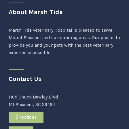
About Marsh Tide
Marsh Tide Veterinary Hospital is pleased to serve
Mount Pleasant and surrounding areas. Our goal is to
provide you and your pets with the best veterinary
experience possible.
Contact Us
1165 Chuck Dawley Blvd
Mt Pleasant, SC 29464
Directions