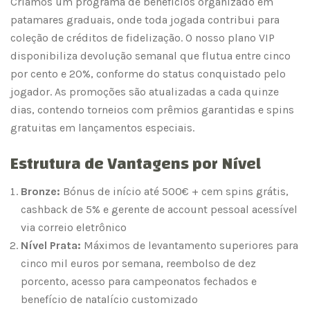
Criamos um programa de benefícios organizado em
patamares graduais, onde toda jogada contribui para
coleção de créditos de fidelização. O nosso plano VIP
disponibiliza devolução semanal que flutua entre cinco
por cento e 20%, conforme do status conquistado pelo
jogador. As promoções são atualizadas a cada quinze
dias, contendo torneios com prêmios garantidas e spins
gratuitas em lançamentos especiais.
Estrutura de Vantagens por Nível
Bronze:
Bónus de início até 500€ + cem spins grátis,
cashback de 5% e gerente de account pessoal acessível
via correio eletrônico
Nível Prata:
Máximos de levantamento superiores para
cinco mil euros por semana, reembolso de dez
porcento, acesso para campeonatos fechados e
benefício de natalício customizado