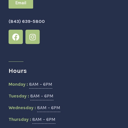
Email
(843) 639-5800
Hours
Monday :
8AM – 6PM
Tuesday :
8AM – 6PM
Wednesday :
8AM – 6PM
Thursday :
8AM – 6PM