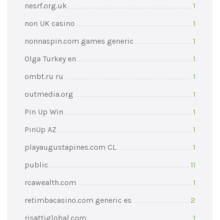
nesrf.org.uk
1
non UK casino
1
nonnaspin.com games generic
1
Olga Turkey en
1
ombt.ru ru
1
outmedia.org
1
Pin Up Win
1
PinUp AZ
1
playaugustapines.com CL
1
public
11
rcawealth.com
1
retimbacasino.com generic es
2
risattiglobal.com
1