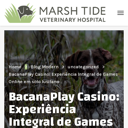
Home
Blog Modern
uncategorized
BacanaPlay Casino: Experiência Integral de Games
Online em solo lusitano
BacanaPlay Casino:
Experiência
Integral de Games