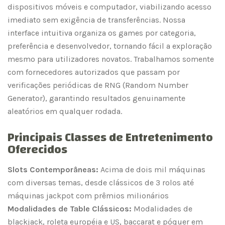
dispositivos móveis e computador, viabilizando acesso
imediato sem exigência de transferências. Nossa
interface intuitiva organiza os games por categoria,
preferência e desenvolvedor, tornando fácil a exploração
mesmo para utilizadores novatos. Trabalhamos somente
com fornecedores autorizados que passam por
verificações periódicas de RNG (Random Number
Generator), garantindo resultados genuinamente
aleatórios em qualquer rodada.
Principais Classes de Entretenimento
Oferecidos
Slots Contemporâneas:
Acima de dois mil máquinas
com diversas temas, desde clássicos de 3 rolos até
máquinas jackpot com prêmios milionários
Modalidades de Table Clássicos:
Modalidades de
blackjack, roleta européia e US, baccarat e póquer em