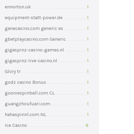
ennorton.uk
1
equipment-statt-power.de
1
ganecasino.com generic es
1
gbetplaycasino.com Generic
1
gigaspinz-casino-games.nl
1
gigaspinz-live-casino.nl
1
Glory tr
1
godz casino Bonus
1
gooniespinball.com CL
1
guangzhoufuari.com
1
hahaspinnl.com NL
1
Ice Casino
6