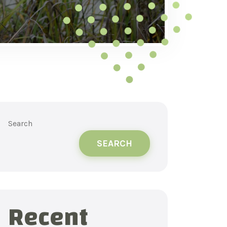
Search
SEARCH
Recent