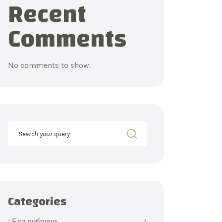
Recent
Comments
No comments to show.
Categories
! Без рубрики
1