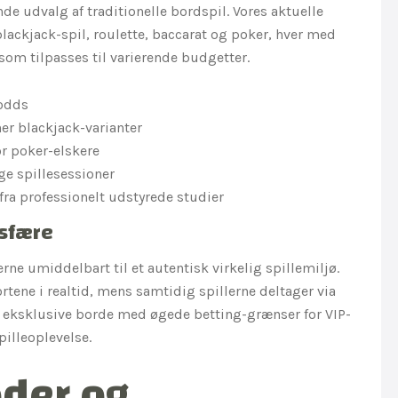
e udvalg af traditionelle bordspil. Vores aktuelle
blackjack-spil, roulette, baccarat og poker, hver med
 som tilpasses til varierende budgetter.
 odds
er blackjack-varianter
or poker-elskere
ge spillesessioner
 fra professionelt udstyrede studier
osfære
rne umiddelbart til et autentisk virkelig spillemiljø.
tene i realtid, mens samtidig spillerne deltager via
å eksklusive borde med øgede betting-grænser for VIP-
pilleoplevelse.
der og