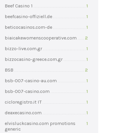
Beef Casino 1
1
beefcasino-offiziell.de
1
beticocasinos.com-de
1
biaicakewomenscooperative.com
2
bizzo-live.com.gr
1
bizzocasino-greece.com.gr
1
BSB
2
bsb-007-casino-au.com
1
bsb-007-casino.com
1
cicloregistro.it IT
1
deaxecasino.com
1
elvisluckcasino.com promotions
1
generic