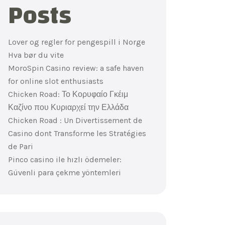
Posts
Lover og regler for pengespill i Norge
Hva bør du vite
MoroSpin Casino review: a safe haven
for online slot enthusiasts
Chicken Road: Το Κορυφαίο Γκέιμ
Καζίνο που Κυριαρχεί την Ελλάδα
Chicken Road : Un Divertissement de
Casino dont Transforme les Stratégies
de Pari
Pinco casino ile hızlı ödemeler:
Güvenli para çekme yöntemleri