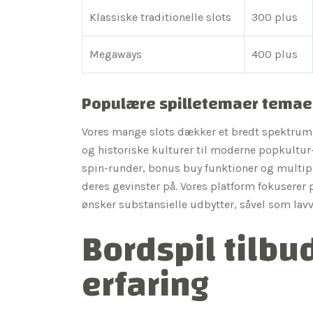
Klassiske traditionelle slots
300 plus
Megaways
400 plus
Populære spilletemaer temaer
Vores mange slots dækker et bredt spektrum
og historiske kulturer til moderne popkultur
spin-runder, bonus buy funktioner og multip
deres gevinster på. Vores platform fokuserer p
ønsker substansielle udbytter, såvel som lavvol
Bordspil tilbu
erfaring