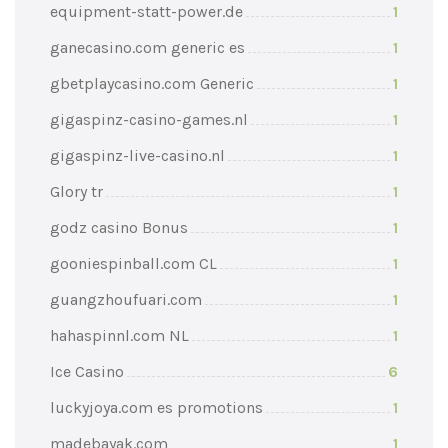
equipment-statt-power.de
1
ganecasino.com generic es
1
gbetplaycasino.com Generic
1
gigaspinz-casino-games.nl
1
gigaspinz-live-casino.nl
1
Glory tr
1
godz casino Bonus
1
gooniespinball.com CL
1
guangzhoufuari.com
1
hahaspinnl.com NL
1
Ice Casino
6
luckyjoya.com es promotions
1
madebayak.com
1