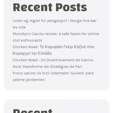
Recent Posts
Lover og regler for pengespill i Norge Hva bør
du vite
MoroSpin Casino review: a safe haven for online
slot enthusiasts
Chicken Road: Το Κορυφαίο Γκέιμ Καζίνο που
Κυριαρχεί την Ελλάδα
Chicken Road : Un Divertissement de Casino
dont Transforme les Stratégies de Pari
Pinco casino ile hızlı ödemeler: Güvenli para
çekme yöntemleri