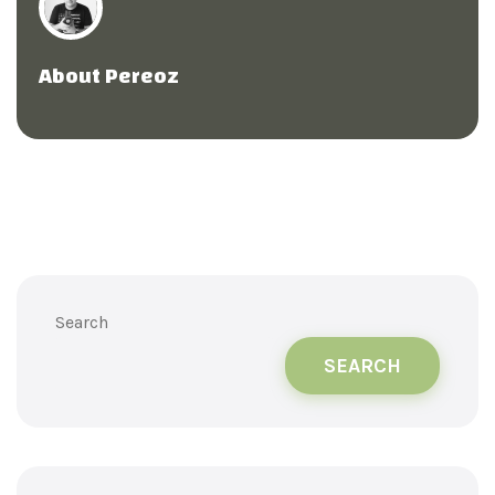
About
Pereoz
Search
SEARCH