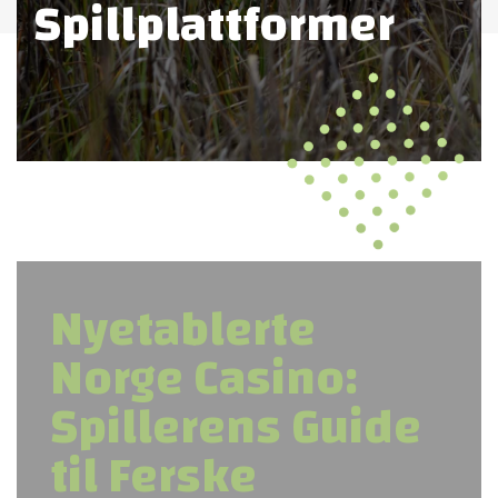
Spillplattformer
Nyetablerte
Norge Casino:
Spillerens Guide
til Ferske