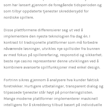
som har lansert gjennom de foregående tidsperioden og
som tilbyr oppdaterte tjenester skreddersydd for
nordiske spillere.
Disse plattformene differensierer seg ut ved å
implementere den nyeste teknologien fra dag én. I
kontrast til tradisjonelle plattformer som må forbedre
nåværende løsninger, utvikles nye spillsider fra bunnen
av med fokus på spillererfaring, responstid og sikkerhet.
beste nye casino
representerer denne utviklingen ved å
kombinere avanserte spillfunksjoner med enkel design.
Fortrinn sikres gjennom å analysere hva kunder faktisk
foretrekker. Hurtigere utbetalinger, transparent dialog og
tilpassede tjenester står høyt på prioriteringslisten.
Mange moderne plattformer implementerer maskinell
intelligens for å skreddersy tilbud basert på individuelle