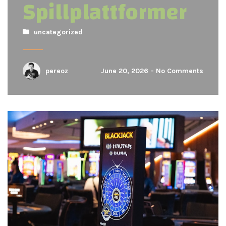
Spillplattformer
uncategorized
pereoz
June 20, 2026
No Comments