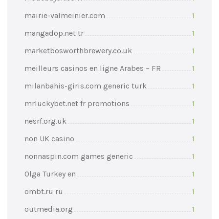
mairie-valmeinier.com
1
mangadop.net tr
1
marketbosworthbrewery.co.uk
1
meilleurs casinos en ligne Arabes – FR
1
milanbahis-giris.com generic turk
1
mrluckybet.net fr promotions
1
nesrf.org.uk
1
non UK casino
1
nonnaspin.com games generic
1
Olga Turkey en
1
ombt.ru ru
1
outmedia.org
1