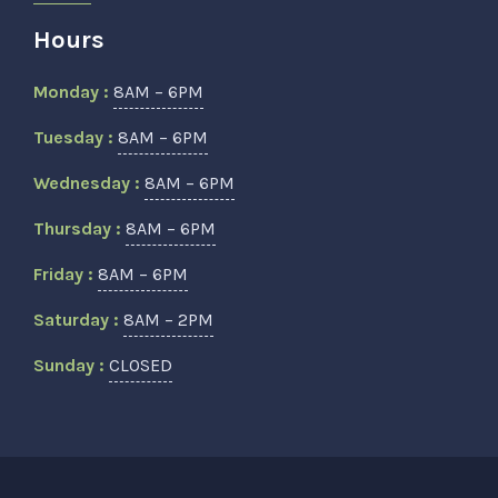
Hours
Monday :
8AM – 6PM
Tuesday :
8AM – 6PM
Wednesday :
8AM – 6PM
Thursday :
8AM – 6PM
Friday :
8AM – 6PM
Saturday :
8AM – 2PM
Sunday :
CLOSED