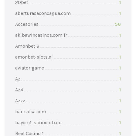
20bet
1
aberturasaconcagua.com
1
Accesories
56
akibawincasinos.com fr
1
Amonbet 6
1
amonbet-slots.nl
1
aviator game
1
Az
1
Az4
1
Azzz
1
bar-salsa.com
1
bayern1-radioclub.de
1
Beef Casino 1
1