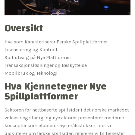
Oversikt
Hva som Karakteriserer Ferske Spillplattformer
Lisensiering og Kontroll
Spillutvalg på Nye Plattformer
Transaksjonsløsninger og Beskyttelse
Mobilbruk og Teknologi
Hva Kjennetegner Nye
Spillplattformer
Sektoren for nettbaserte spillsider i det norske markedet
vokser seg stadig, og nye aktører presenterer moderne
konsepter som etablerer nye målestokker. Idet vi
diskuterer om ferske spillsider, refererer vi til tjenester