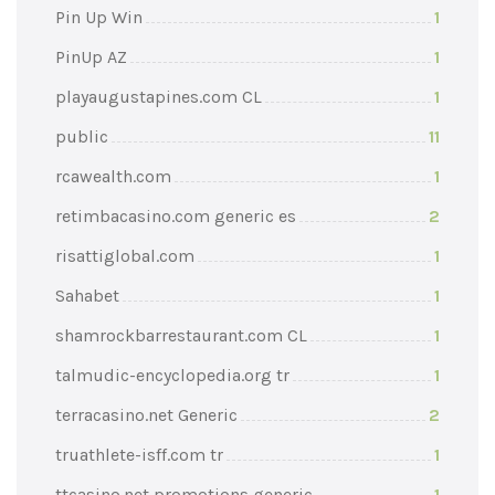
Pin Up Win
1
PinUp AZ
1
playaugustapines.com CL
1
public
11
rcawealth.com
1
retimbacasino.com generic es
2
risattiglobal.com
1
Sahabet
1
shamrockbarrestaurant.com CL
1
talmudic-encyclopedia.org tr
1
terracasino.net Generic
2
truathlete-isff.com tr
1
ttcasino.net promotions generic
1