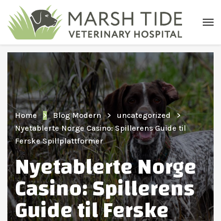
Home
Blog Modern
uncategorized
Nyetablerte Norge Casino: Spillerens Guide til
Ferske Spillplattformer
Nyetablerte Norge
Casino: Spillerens
Guide til Ferske