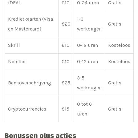
iDEAL
€10
0-24 uren
Gratis
Kredietkaarten (Visa
1-3
€20
Gratis
en Mastercard)
werkdagen
Skrill
€10
0-12 uren
Kosteloos
Neteller
€10
0-12 uren
Kosteloos
3-5
Bankoverschrijving
€25
Gratis
werkdagen
0 tot 6
Cryptocurrencies
€15
Gratis
uren
Bonussen plus acties