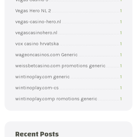
Vegas Hero NL 2
1
vegas-casino-hero.nl
1
vegascasinohero.nl
1
vox casino hrvatska
1
wageoncasinos.com Generic
1
weissbetcasino.com promotions generic
1
wintinoplay.com generic
1
wintinoplay.com-cs
1
wintinoplay.comp romotions generic
1
Recent Posts