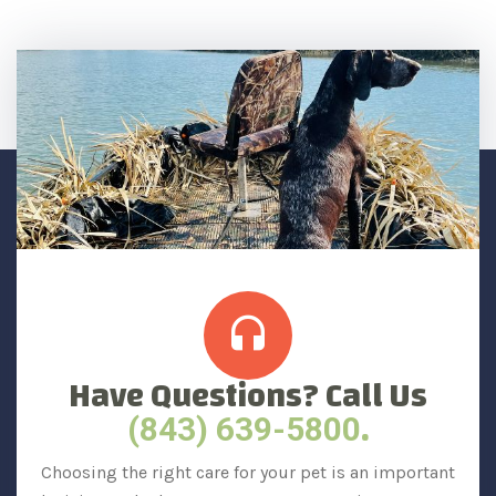
Have Questions? Call Us
.
(843) 639-5800
Choosing the right care for your pet is an important