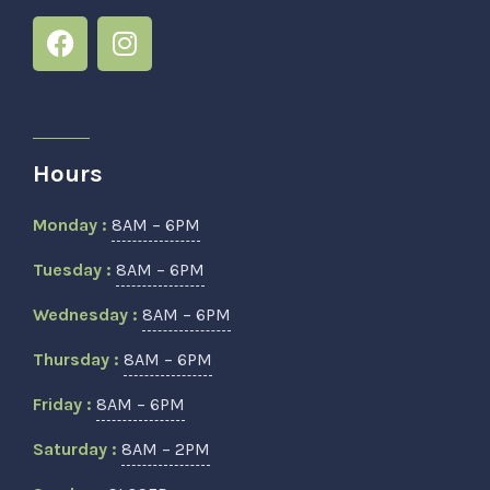
Hours
Monday :
8AM – 6PM
Tuesday :
8AM – 6PM
Wednesday :
8AM – 6PM
Thursday :
8AM – 6PM
Friday :
8AM – 6PM
Saturday :
8AM – 2PM