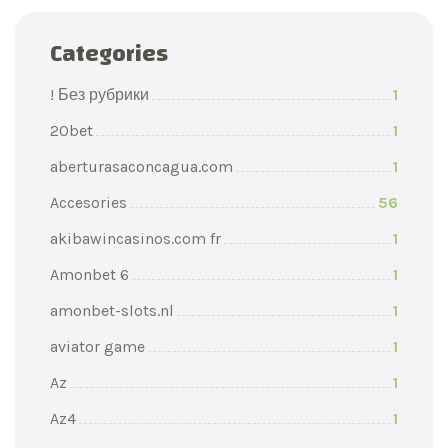
Categories
! Без рубрики
1
20bet
1
aberturasaconcagua.com
1
Accesories
56
akibawincasinos.com fr
1
Amonbet 6
1
amonbet-slots.nl
1
aviator game
1
Az
1
Az4
1