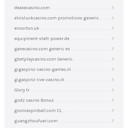
deaxecasino.com
1
elvisluckcasino.com promotions generic
1
ennorton.uk
1
equipment-statt-power.de
1
ganecasino.com generic es
1
gbetplaycasino.com Generic
1
gigaspinz-casino-games.nl
1
gigaspinz-live-casino.nl
1
Glory tr
1
godz casino Bonus
1
gooniespinball.com CL
1
guangzhoufuari.com
1