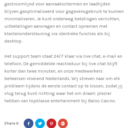
gestroomlijnd voor aanraakschermen en laadtijden
blijven geoptimaliseerd voor gegevensgebruik te kunnen
minimaliseren. Je kunt onderweg betalingen verrichten,
uitbetalingen aanvragen en contact opnemen met
klantenondersteuning via identieke functies als bij
desktop.
Het support team staat 24/7 klaar via live chat, e-mail en
telefoon. De gemiddelde reactieduur bij live chat blijft
korter dan twee minuten, en onze medewerkers
beheersen vloeiend Nederlands. Wij streven naar om elk
probleem tijdens de eerste contact op te lossen, zodat jij
vlug terug kunt richting waar het om draait: plezier
hebben van topklasse entertainment bij Baloo Casino.
Share it: