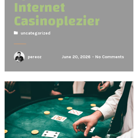
Internet
Casinoplezier
uncategorized
pereoz
June 20, 2026
No Comments