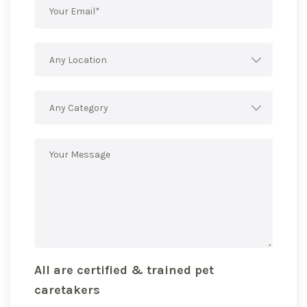
Any Location
Any Category
All are certified & trained pet
caretakers