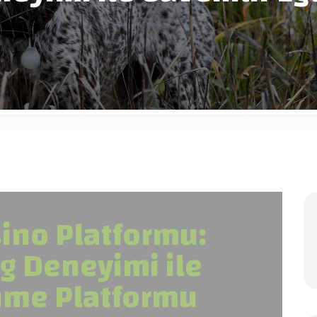
ino Platformu:
ng Deneyimi ile
nme Platformu