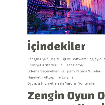
İçindekiler
Zengin Oyun Çeşitliliği ve Software Sağlayıcıla
Emniyet Kriterleri ile Lisanslama
Ödeme Seçenekleri ve İşlem Yapma Süreleri
Hareketli Altyapı ile Erişim
Oyuncu Hizmetleri ile Yardım Yöntemleri
Zengin Oyun 