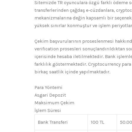
Sitemizde TR oyunculara özgü farklı ödeme s
transferlerinden çağdaş e-cüzdanlara, cryptoc
mekanizmalarına değin kapsamlı bir seçenek y
yüksek sınırlar konmuştur ve işlem periyotları
Çekim başvurularının proseslenmesi hakkında 
verification prosesleri sonuçlandırıldıktan so
içerisinde hesaba iletilmektedir. Bank işleml
farklılık göstermektedir. Cryptocurrency para 
birkaç saatlik içinde yapılmaktadır.
Para Yöntemi
Asgari Depozit
Maksimum Çekim
İşlem Süresi
Bank Transferi
100 TL
50.00