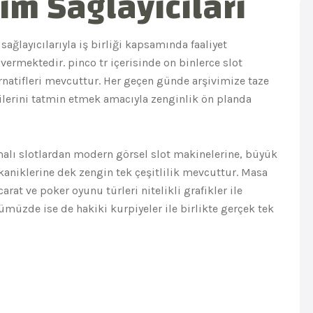
ım Sağlayıcıları
ğlayıcılarıyla iş birliği kapsamında faaliyet
m vermektedir.
pinco tr
içerisinde on binlerce slot
ernatifleri mevcuttur. Her geçen günde arşivimize taze
ilerini tatmin etmek amacıyla zenginlik ön planda
alı slotlardan modern görsel slot makinelerine, büyük
niklerine dek zengin tek çeşitlilik mevcuttur. Masa
rat ve poker oyunu türleri nitelikli grafikler ile
müzde ise de hakiki kurpiyeler ile birlikte gerçek tek