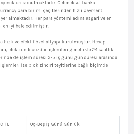
eçenekleri sunulmaktadır. Geleneksel banka
urrency para birimi çeşitlerinden hızlı payment
er almaktadır. Her para yöntemi adına asgari ve en
 en iyi hale edilmiştir.
hızlı ve efektif özel altyapı kurulmuştur. Hesap
nra, elektronik cüzdan işlemleri genellikle 24 saatlik
erinde de işlem süresi 3-5 iş günü gün süresi arasında
işlemleri ise blok zinciri teyitlerine bağlı biçimde
0 TL
Üç-Beş İş Günü Günlük