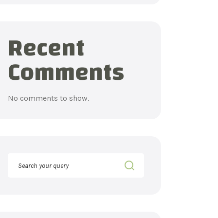
Recent
Comments
No comments to show.