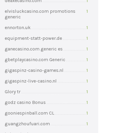
deaxecasino.com
1
elvisluckcasino.com promotions
1
generic
ennorton.uk
1
equipment-statt-power.de
1
ganecasino.com generic es
1
gbetplaycasino.com Generic
1
gigaspinz-casino-games.nl
1
gigaspinz-live-casino.nl
1
Glory tr
1
godz casino Bonus
1
gooniespinball.com CL
1
guangzhoufuari.com
1