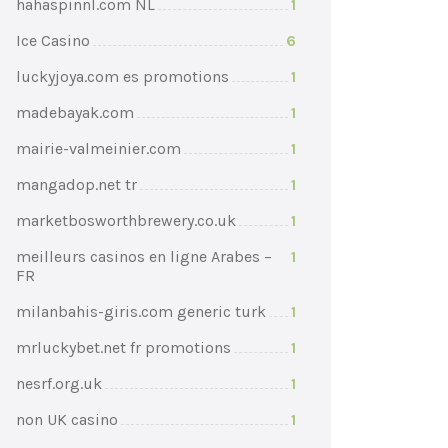
hahaspinnl.com NL
1
Ice Casino
6
luckyjoya.com es promotions
1
madebayak.com
1
mairie-valmeinier.com
1
mangadop.net tr
1
marketbosworthbrewery.co.uk
1
meilleurs casinos en ligne Arabes –
1
FR
milanbahis-giris.com generic turk
1
mrluckybet.net fr promotions
1
nesrf.org.uk
1
non UK casino
1