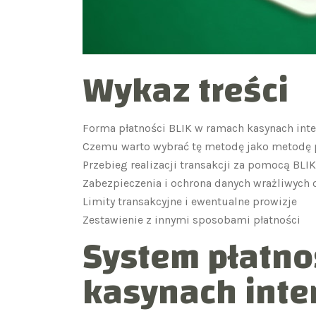
Wykaz treści
Forma płatności BLIK w ramach kasynach int
Czemu warto wybrać tę metodę jako metodę 
Przebieg realizacji transakcji za pomocą BLIK
Zabezpieczenia i ochrona danych wrażliwych
Limity transakcyjne i ewentualne prowizje
Zestawienie z innymi sposobami płatności
System płatnoś
kasynach int