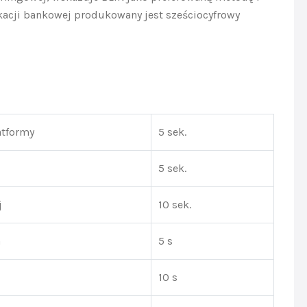
kacji bankowej produkowany jest sześciocyfrowy
atformy
5 sek.
5 sek.
j
10 sek.
a
5 s
10 s