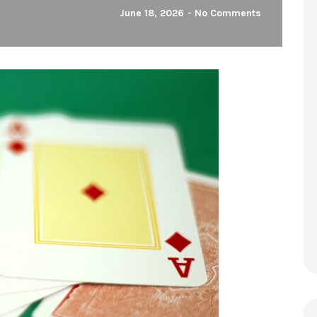
June 18, 2026
No Comments