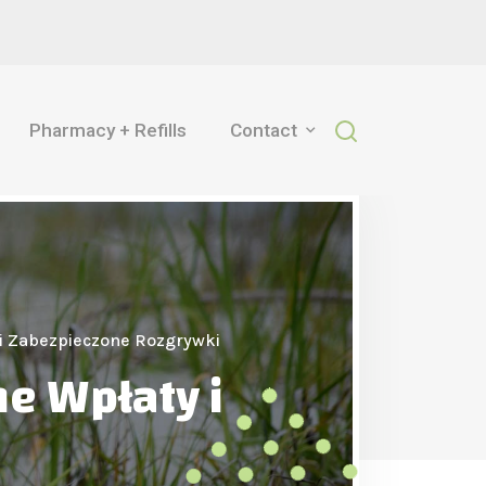
Pharmacy + Refills
Contact
 i Zabezpieczone Rozgrywki
e Wpłaty i