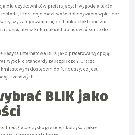
cją dla użytkowników preferujących wygodę a także
ta metoda, która daje możliwość dokonywanie wpłat bez
arty czy zalogowania się do banku elektronicznej.
artfonie, aby w kilka sekund doładować konto do
e kasyna internetowe BLIK
jako preferowaną opcję
raz wysokie standardy zabezpieczeń. Gracze
ychmiastowym dostępem do funduszy, co jest
ocji czasowych.
ybrać BLIK jako
ści
online, gracze zyskują szereg korzyści, jakie