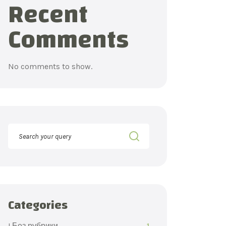
Recent
Comments
No comments to show.
Categories
! Без рубрики
1