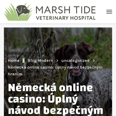
Home
Blog Modern
uncategorized
Německá online casino: Úplný návod bezpečným
hraním
Německá online
casino: Úplný
návod bezpečným