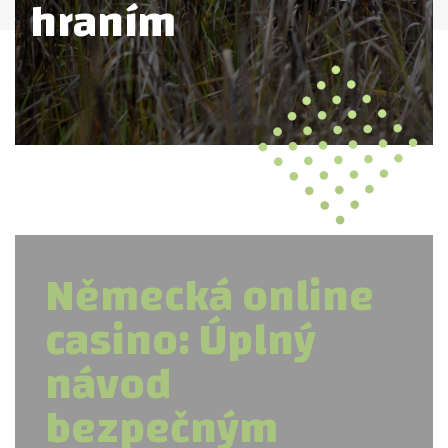
hraním
Německá online
casino: Úplný
návod
bezpečným