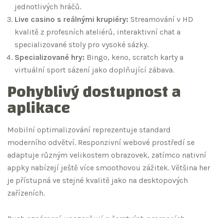
jednotlivých hráčů.
Live casino s reálnými krupiéry:
Streamování v HD
kvalitě z profesních ateliérů, interaktivní chat a
specializované stoly pro vysoké sázky.
Specializované hry:
Bingo, keno, scratch karty a
virtuální sport sázení jako doplňující zábava.
Pohyblivý dostupnost a
aplikace
Mobilní optimalizování reprezentuje standard
moderního odvětví. Responzivní webové prostředí se
adaptuje různým velikostem obrazovek, zatímco nativní
appky nabízejí ještě více smoothovou zážitek. Většina her
je přístupná ve stejné kvalitě jako na desktopových
zařízeních.