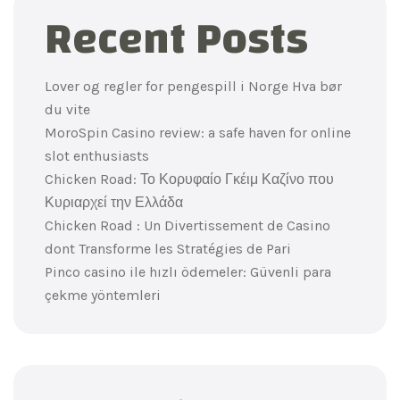
Recent Posts
Lover og regler for pengespill i Norge Hva bør
du vite
MoroSpin Casino review: a safe haven for online
slot enthusiasts
Chicken Road: Το Κορυφαίο Γκέιμ Καζίνο που
Κυριαρχεί την Ελλάδα
Chicken Road : Un Divertissement de Casino
dont Transforme les Stratégies de Pari
Pinco casino ile hızlı ödemeler: Güvenli para
çekme yöntemleri