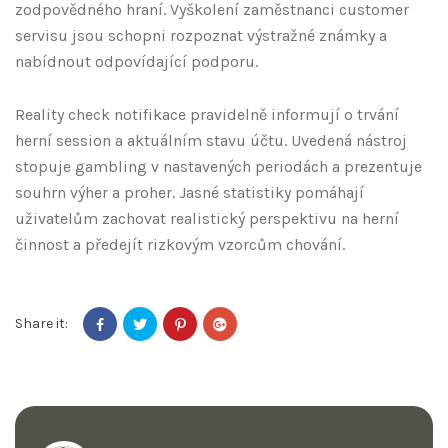
zodpovědného hraní. Vyškolení zaměstnanci customer
servisu jsou schopni rozpoznat výstražné známky a
nabídnout odpovídající podporu.
Reality check notifikace pravidelně informují o trvání
herní session a aktuálním stavu účtu. Uvedená nástroj
stopuje gambling v nastavených periodách a prezentuje
souhrn výher a proher. Jasné statistiky pomáhají
uživatelům zachovat realistický perspektivu na herní
činnost a předejít rizkovým vzorcům chování.
Share it: