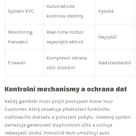
Automatické
Systém KYC
Vysoká
kontrola identity
Monitoring
Real-time rozbor
Nejvyšší
transakcí
nejasných aktivit
Komplexní obrana
Firewall
Nadstandardní
vůči útokům
Kontrolní mechanismy a ochrana dat
Každý gamblér musí projít postupem Know Your
Customer, který obsahuje předložení funkčního
ověřovacího dokladu a potvrzení pobytu. Uvedený systém
zamezuje generování duplicitních účtů a snižuje
nebezpečí útoků. Pokročilé tech umožňují auto