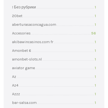
! Без рубрики
1
20bet
1
aberturasaconcagua.com
1
Accesories
56
akibawincasinos.com fr
1
Amonbet 6
1
amonbet-slots.nl
1
aviator game
1
Az
1
Az4
1
Azzz
1
bar-salsa.com
1