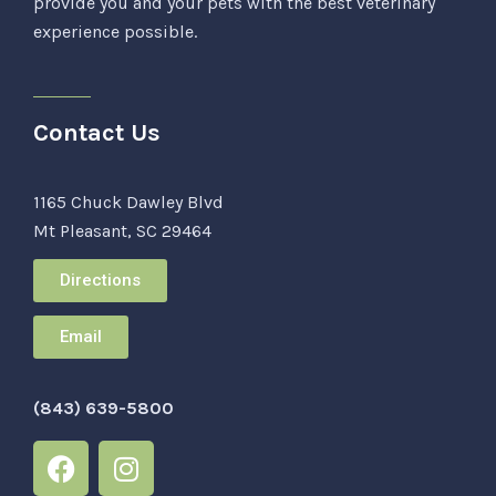
provide you and your pets with the best veterinary
experience possible.
Contact Us
1165 Chuck Dawley Blvd
Mt Pleasant, SC 29464
Directions
Email
(843) 639-5800