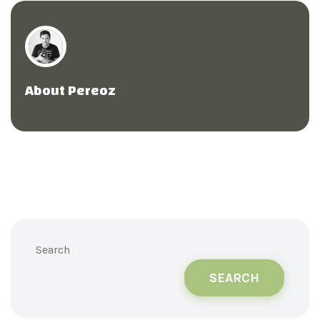
About
Pereoz
Search
SEARCH