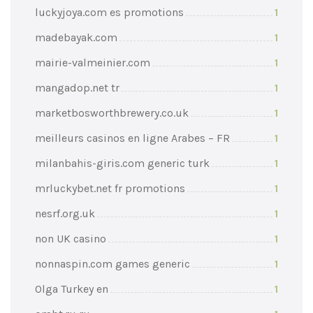
luckyjoya.com es promotions
1
madebayak.com
1
mairie-valmeinier.com
1
mangadop.net tr
1
marketbosworthbrewery.co.uk
1
meilleurs casinos en ligne Arabes – FR
1
milanbahis-giris.com generic turk
1
mrluckybet.net fr promotions
1
nesrf.org.uk
1
non UK casino
1
nonnaspin.com games generic
1
Olga Turkey en
1