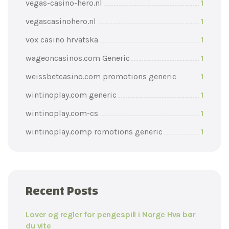
vegas-casino-hero.nl
1
vegascasinohero.nl
1
vox casino hrvatska
1
wageoncasinos.com Generic
1
weissbetcasino.com promotions generic
1
wintinoplay.com generic
1
wintinoplay.com-cs
1
wintinoplay.comp romotions generic
1
Recent Posts
Lover og regler for pengespill i Norge Hva bør
du vite