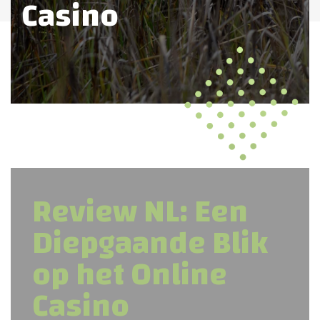
Casino
Review NL: Een
Diepgaande Blik
op het Online
Casino