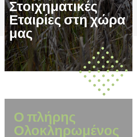
Στοιχηματικές
Εταιρίες στη χώρα
μας
Ο πλήρης
Ολοκληρωμένος