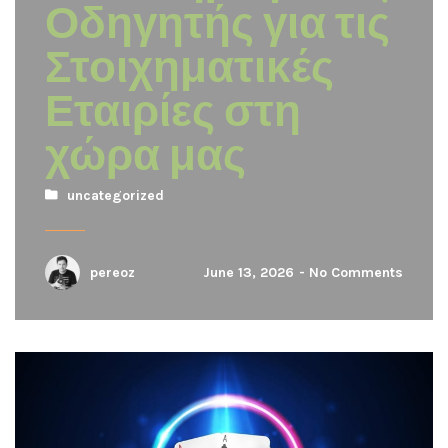
Οδηγητής για τις
Στοιχηματικές
Εταιρίες στη
χώρα μας
uncategorized
pereoz
June 13, 2026
No Comments