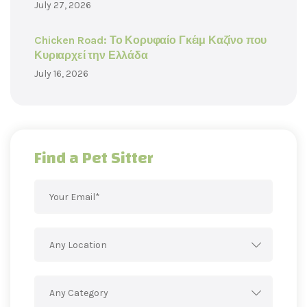
July 27, 2026
Chicken Road: Το Κορυφαίο Γκέιμ Καζίνο που
Κυριαρχεί την Ελλάδα
July 16, 2026
Find a Pet Sitter
Any Location
Any Category