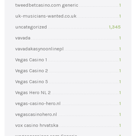
tweedbetcasino.com generic
1
uk-musicians-wanted.co.uk
1
uncategorized
1,345
vavada
1
vavadakasynoonlinepl
1
Vegas Casino 1
1
Vegas Casino 2
1
Vegas Casino 5
1
Vegas Hero NL 2
1
vegas-casino-hero.nl
1
vegascasinohero.nl
1
vox casino hrvatska
1