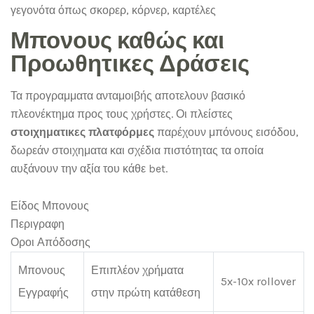
γεγονότα όπως σκορερ, κόρνερ, καρτέλες
Μπονους καθώς και
Προωθητικες Δράσεις
Τα προγραμματα ανταμοιβής αποτελουν βασικό
πλεονέκτημα προς τους χρήστες. Οι πλείστες
στοιχηματικες πλατφόρμες
παρέχουν μπόνους εισόδου,
δωρεάν στοιχηματα και σχέδια πιστότητας τα οποία
αυξάνουν την αξία του κάθε bet.
Είδος Μπονους
Περιγραφη
Οροι Απόδοσης
Μπονους
Επιπλέον χρήματα
5x-10x rollover
Εγγραφής
στην πρώτη κατάθεση