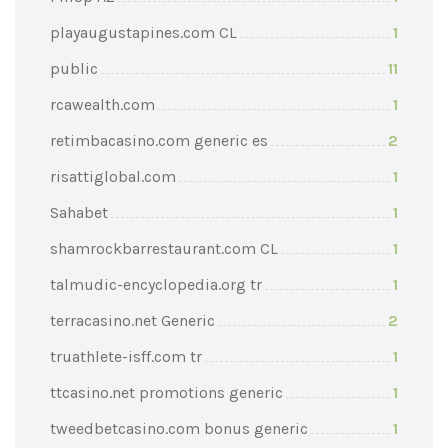
playaugustapines.com CL
1
public
11
rcawealth.com
1
retimbacasino.com generic es
2
risattiglobal.com
1
Sahabet
1
shamrockbarrestaurant.com CL
1
talmudic-encyclopedia.org tr
1
terracasino.net Generic
2
truathlete-isff.com tr
1
ttcasino.net promotions generic
1
tweedbetcasino.com bonus generic
1