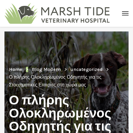
Home
Blog Modern
uncategorized
Ο πλήρης Ολοκληρωμένος Οδηγητής για τις
Στοιχηματικές Εταιρίες στη χώρα μας
Ο πλήρης
Ολοκληρωμένος
Οδηγητής για τις