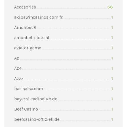
Accesories
56
akibawincasinos.com fr
1
Amonbet 6
1
amonbet-slots.nl
1
aviator game
1
Az
1
Az4
1
Azzz
1
bar-salsa.com
1
bayern1-radioclub.de
1
Beef Casino 1
1
beefcasino-offiziell.de
1