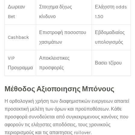
Δωρεαν
Στοιχημα δίχως
Ελάχιστη odds
Bet
κίνδυνο
1.50
Επιστροφή ποσοστου
Εβδομαδιαίος
Cashback
χασιμάτων
υπολογισμός
VIP
Αποκλειστικες
Βασει τζίρου
Προγραμμα
προσφορές
Μέθοδος Αξιοποιησης Μπόνους
Η ορθολογική χρήση των διαφημιστικών ενεργειων απαιτεί
προσεκτική μελέτη των όρων και προϋποθέσεων. Κάθε
προσφορά συνοδεύεται από συγκεκριμενους κανόνες που
αφορούν τις ελάχιστες αποδόσεις, τους χρονικούς
περιορισμούς και τις απαιτησεις rollover.