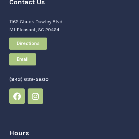
Contact Us
1165 Chuck Dawley Blvd
Mt Pleasant, SC 29464
Directions
Email
(843) 639-5800
Hours