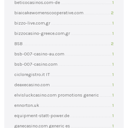
beticocasinos.com-de
1
biaicakewomenscooperative.com
2
bizzo-live.com.gr
1
bizzocasino-greece.com.gr
1
BSB
2
bsb-007-casino-au.com
1
bsb-007-casino.com
1
cicloregistro.it IT
1
deaxecasino.com
1
elvisluckcasino.com promotions generic
1
ennorton.uk
1
equipment-statt-power.de
1
ganecasino.com generic es
1