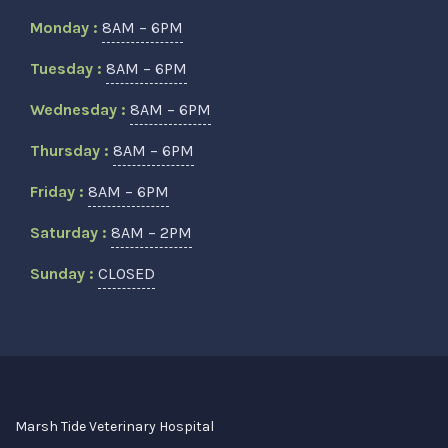
Monday :
8AM – 6PM
Tuesday :
8AM – 6PM
Wednesday :
8AM – 6PM
Thursday :
8AM – 6PM
Friday :
8AM – 6PM
Saturday :
8AM – 2PM
Sunday :
CLOSED
Marsh Tide Veterinary Hospital