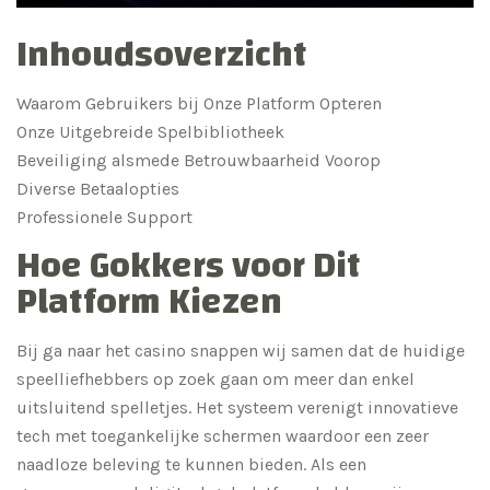
Inhoudsoverzicht
Waarom Gebruikers bij Onze Platform Opteren
Onze Uitgebreide Spelbibliotheek
Beveiliging alsmede Betrouwbaarheid Voorop
Diverse Betaalopties
Professionele Support
Hoe Gokkers voor Dit
Platform Kiezen
Bij
ga naar het casino
snappen wij samen dat de huidige
speelliefhebbers op zoek gaan om meer dan enkel
uitsluitend spelletjes. Het systeem verenigt innovatieve
tech met toegankelijke schermen waardoor een zeer
naadloze beleving te kunnen bieden. Als een