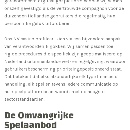
gerenommeerd digitaal gokplatform hebben wij samen
onszelf gevestigd als de vertrouwde compagnon voor de
duizenden Hollandse gebruikers die regelmatig hun
persoonlijke geluk uitproberen.
Ons NV casino profileert zich via een bijzondere aanpak
van verantwoordelijk gokken. Wij samen passen toe
rigide procedures die specifiek zijn geoptimaliseerd op
Nederlandse binnenlandse wet- en regelgeving, waardoor
gebruikersbescherming prioritair gepositioneerd staat.
Dat betekent dat elke afzonderlijke elk type financiële
handeling, elk spel en tevens iedere communicatie op
het speelplatform beantwoordt met de hoogste
sectorstandaarden.
De Omvangrijke
Spelaanbod