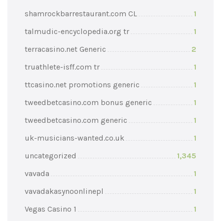
shamrockbarrestaurant.com CL
1
talmudic-encyclopedia.org tr
1
terracasino.net Generic
2
truathlete-isff.com tr
1
ttcasino.net promotions generic
1
tweedbetcasino.com bonus generic
1
tweedbetcasino.com generic
1
uk-musicians-wanted.co.uk
1
uncategorized
1,345
vavada
1
vavadakasynoonlinepl
1
Vegas Casino 1
1