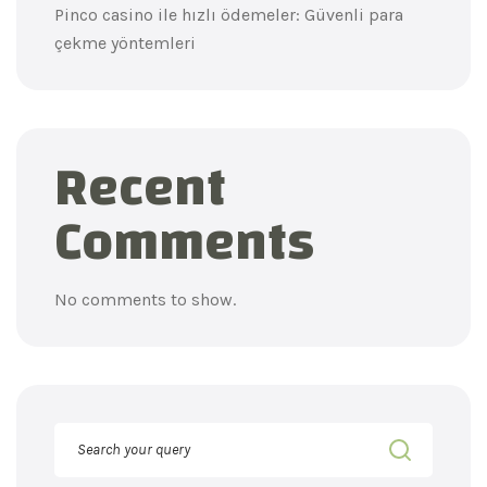
Pinco casino ile hızlı ödemeler: Güvenli para
çekme yöntemleri
Recent
Comments
No comments to show.