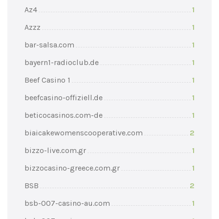
Az4
1
Azzz
1
bar-salsa.com
1
bayern1-radioclub.de
1
Beef Casino 1
1
beefcasino-offiziell.de
1
beticocasinos.com-de
1
biaicakewomenscooperative.com
2
bizzo-live.com.gr
1
bizzocasino-greece.com.gr
1
BSB
2
bsb-007-casino-au.com
1