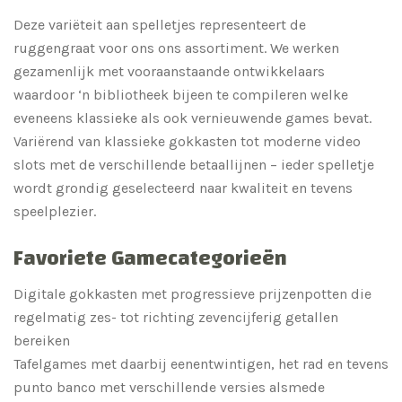
Deze variëteit aan spelletjes representeert de
ruggengraat voor ons ons assortiment. We werken
gezamenlijk met vooraanstaande ontwikkelaars
waardoor ‘n bibliotheek bijeen te compileren welke
eveneens klassieke als ook vernieuwende games bevat.
Variërend van klassieke gokkasten tot moderne video
slots met de verschillende betaallijnen – ieder spelletje
wordt grondig geselecteerd naar kwaliteit en tevens
speelplezier.
Favoriete Gamecategorieën
Digitale gokkasten met progressieve prijzenpotten die
regelmatig zes- tot richting zevencijferig getallen
bereiken
Tafelgames met daarbij eenentwintigen, het rad en tevens
punto banco met verschillende versies alsmede