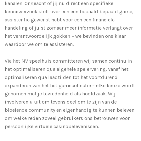
kanalen. Ongeacht of jij nu direct een specifieke
kennisverzoek stelt over een een bepaald bepaald game,
assistentie gewenst hebt voor een een financiële
handeling of juist zomaar meer informatie verlangt over
het verantwoordelijk gokken – we bevinden ons klaar
waardoor we om te assisteren.
Via het NV speelhuis committeren wij samen continu in
het optimaliseren qua algehele spelervaring. Vanaf het
optimaliseren qua laadtijden tot het voortdurend
expanderen van het het gamecollectie – elke keuze wordt
genomen met je tevredenheid als hoofdzaak. Wij
involveren u uit om tevens deel om te zijn van de
bloeiende community en eigenhandig te kunnen beleven
om welke reden zoveel gebruikers ons betrouwen voor
persoonlijke virtuele casinobelevenissen.