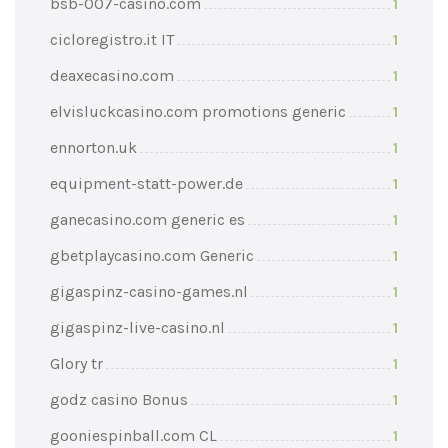
bsb-007-casino.com
1
cicloregistro.it IT
1
deaxecasino.com
1
elvisluckcasino.com promotions generic
1
ennorton.uk
1
equipment-statt-power.de
1
ganecasino.com generic es
1
gbetplaycasino.com Generic
1
gigaspinz-casino-games.nl
1
gigaspinz-live-casino.nl
1
Glory tr
1
godz casino Bonus
1
gooniespinball.com CL
1