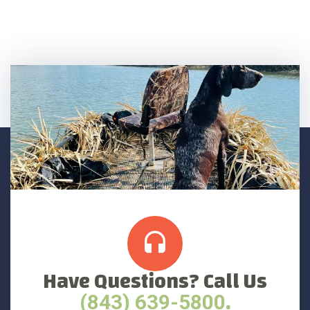
Have Questions? Call Us
.
(843) 639-5800