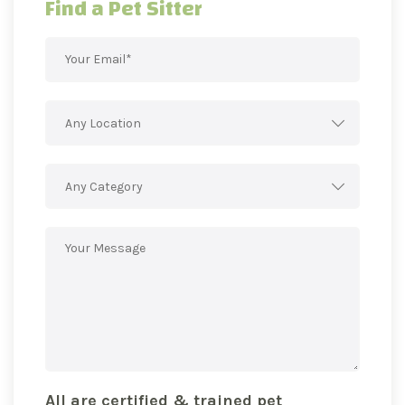
Find a Pet Sitter
Any Location
Any Category
All are certified & trained pet