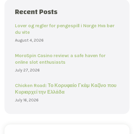
Recent Posts
Lover og regler for pengespill i Norge Hva bør
du vite
August 4, 2026
MoroSpin Casino review: a safe haven for
online slot enthusiasts
July 27, 2026
Chicken Road: Το Κορυφαίο Γκέιμ Καζίνο που
Κυριαρχεί την Ελλάδα
July 16, 2026