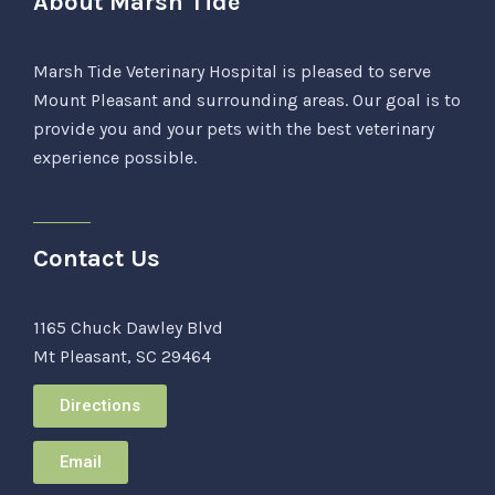
About Marsh Tide
Marsh Tide Veterinary Hospital is pleased to serve
Mount Pleasant and surrounding areas. Our goal is to
provide you and your pets with the best veterinary
experience possible.
Contact Us
1165 Chuck Dawley Blvd
Mt Pleasant, SC 29464
Directions
Email