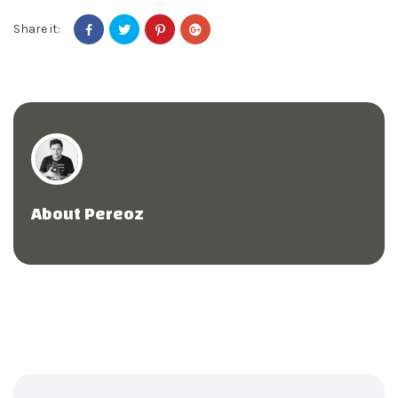
Share it:
About
Pereoz