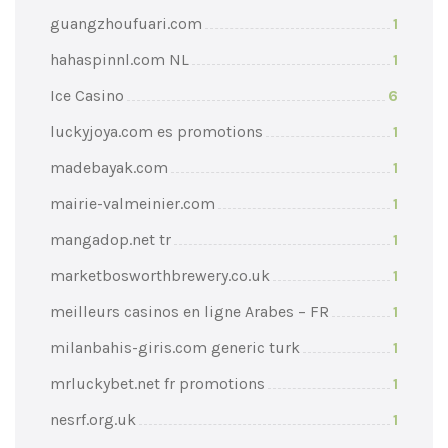
guangzhoufuari.com
1
hahaspinnl.com NL
1
Ice Casino
6
luckyjoya.com es promotions
1
madebayak.com
1
mairie-valmeinier.com
1
mangadop.net tr
1
marketbosworthbrewery.co.uk
1
meilleurs casinos en ligne Arabes – FR
1
milanbahis-giris.com generic turk
1
mrluckybet.net fr promotions
1
nesrf.org.uk
1