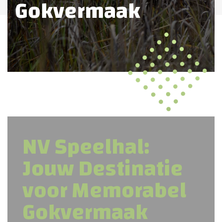
Gokvermaak
NV Speelhal:
Jouw Destinatie
voor Memorabel
Gokvermaak