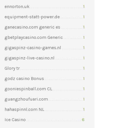
ennorton.uk
1
equipment-statt-power.de
1
ganecasino.com generic es
1
gbetplaycasino.com Generic
1
gigaspinz-casino-games.nl
1
gigaspinz-live-casino.nl
1
Glory tr
1
godz casino Bonus
1
gooniespinball.com CL
1
guangzhoufuari.com
1
hahaspinnl.com NL
1
Ice Casino
6