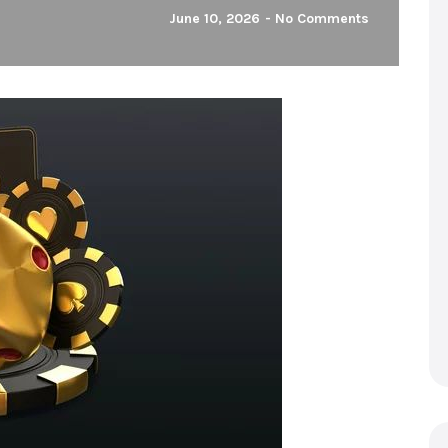
June 10, 2026
No Comments