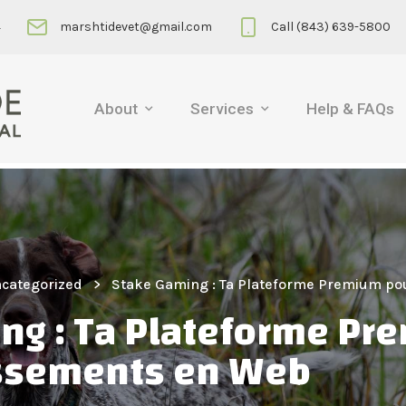
4
marshtidevet@gmail.com
Call (843) 639-5800
About
Services
Help & FAQs
categorized
Stake Gaming : Ta Plateforme Premium pou
ng : Ta Plateforme Pr
issements en Web