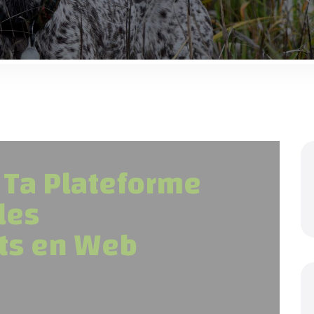
 Ta Plateforme
les
ts en Web