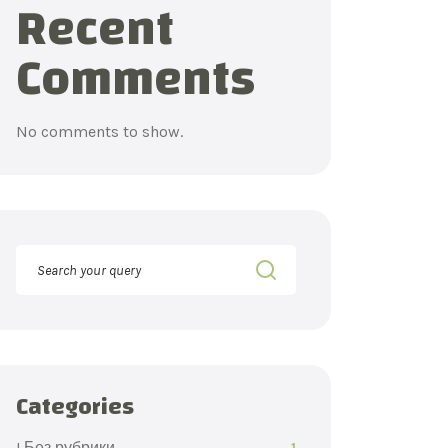
Recent
Comments
No comments to show.
Categories
! Без рубрики
1