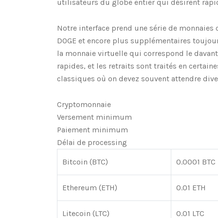
utilisateurs du globe entier qui désirent rapi
Notre interface prend une série de monnaies cry
DOGE et encore plus supplémentaires toujours.
la monnaie virtuelle qui correspond le davanta
rapides, et les retraits sont traités en cert
classiques où on devez souvent attendre dive
Cryptomonnaie
Versement minimum
Paiement minimum
Délai de processing
Bitcoin (BTC)
0.0001 BTC
Ethereum (ETH)
0.01 ETH
Litecoin (LTC)
0.01 LTC