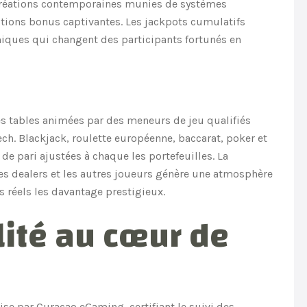
 créations contemporaines munies de systèmes
ptions bonus captivantes. Les jackpots cumulatifs
iques qui changent des participants fortunés en
es tables animées par des meneurs de jeu qualifiés
ech. Blackjack, roulette européenne, baccarat, poker et
s de pari ajustées à chaque les portefeuilles. La
 dealers et les autres joueurs génère une atmosphère
s réels les davantage prestigieux.
ilité au cœur de
ise par Curaçao eGaming, certifiant le suivi des