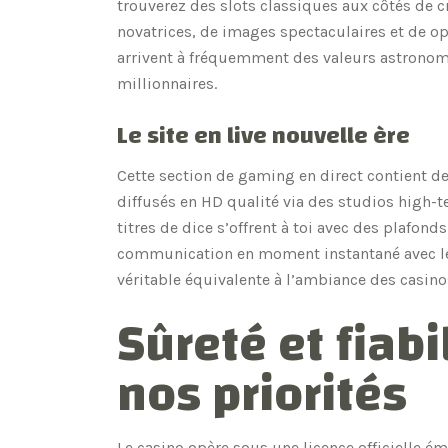
trouverez des slots classiques aux côtés de
novatrices, de images spectaculaires et de o
arrivent à fréquemment des valeurs astronom
millionnaires.
Le site en live nouvelle ère
Cette section de gaming en direct contient d
diffusés en HD qualité via des studios high-t
titres de dice s’offrent à toi avec des plafond
communication en moment instantané avec les
véritable équivalente à l’ambiance des casino
Sûreté et fiab
nos priorités
Le casino opère sous une licence officielle ém