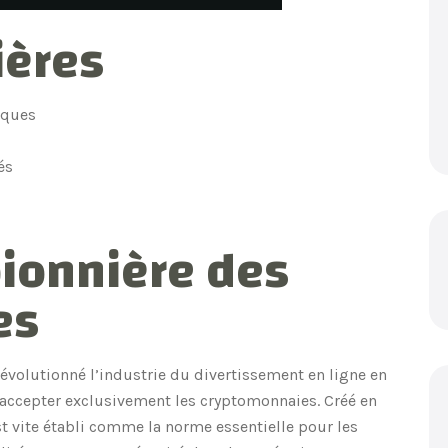
ières
iques
és
pionnière des
es
révolutionné l’industrie du divertissement en ligne en
 accepter exclusivement les cryptomonnaies. Créé en
t vite établi comme la norme essentielle pour les