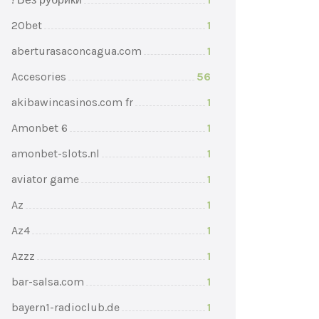
20bet
1
aberturasaconcagua.com
1
Accesories
56
akibawincasinos.com fr
1
Amonbet 6
1
amonbet-slots.nl
1
aviator game
1
Az
1
Az4
1
Azzz
1
bar-salsa.com
1
bayern1-radioclub.de
1