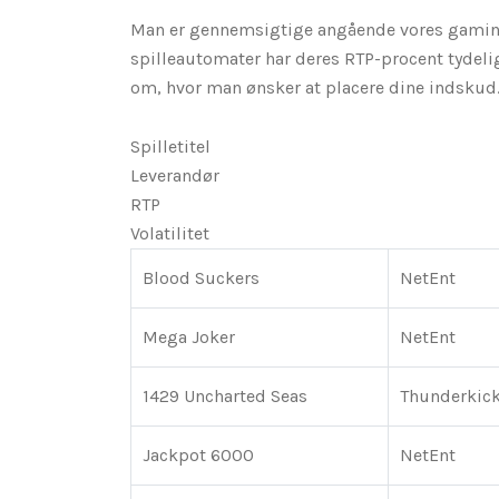
Man er gennemsigtige angående vores gamings
spilleautomater har deres RTP-procent tydelig
om, hvor man ønsker at placere dine indskud
Spilletitel
Leverandør
RTP
Volatilitet
Blood Suckers
NetEnt
Mega Joker
NetEnt
1429 Uncharted Seas
Thunderkic
Jackpot 6000
NetEnt