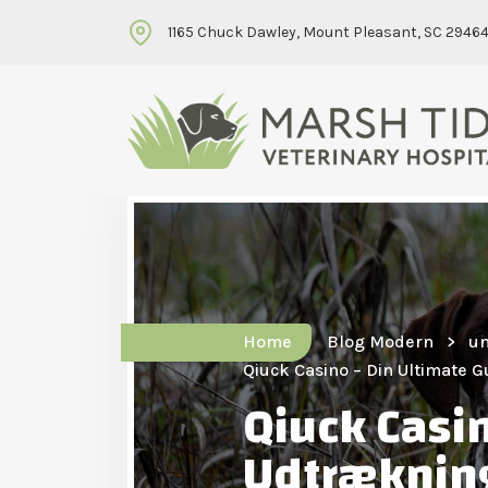
1165 Chuck Dawley, Mount Pleasant, SC 2946
Home
Blog Modern
un
Qiuck Casino – Din Ultimate 
Qiuck Casin
Udtræknin