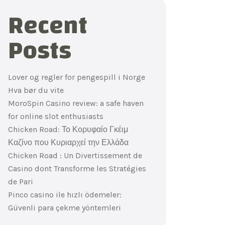
Recent
Posts
Lover og regler for pengespill i Norge
Hva bør du vite
MoroSpin Casino review: a safe haven
for online slot enthusiasts
Chicken Road: Το Κορυφαίο Γκέιμ
Καζίνο που Κυριαρχεί την Ελλάδα
Chicken Road : Un Divertissement de
Casino dont Transforme les Stratégies
de Pari
Pinco casino ile hızlı ödemeler:
Güvenli para çekme yöntemleri