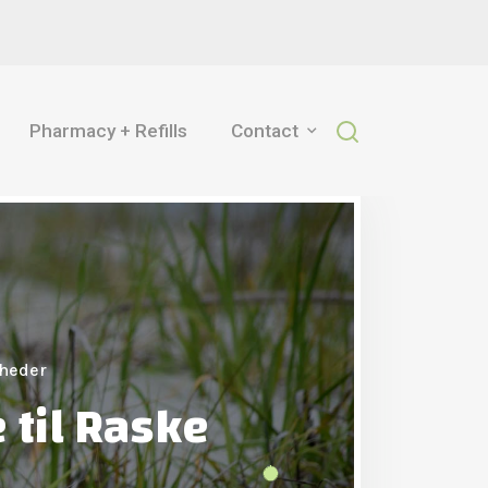
Pharmacy + Refills
Contact
gheder
 til Raske