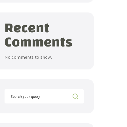
Recent
Comments
No comments to show.