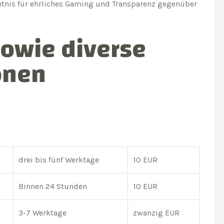
nntnis für ehrliches Gaming und Transparenz gegenüber
sowie diverse
onen
drei bis fünf Werktage
10 EUR
Binnen 24 Stunden
10 EUR
3-7 Werktage
zwanzig EUR