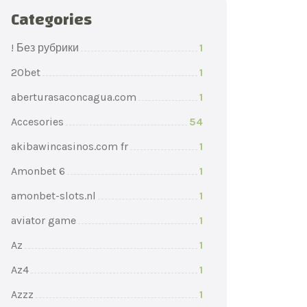
Categories
! Без рубрики
1
20bet
1
aberturasaconcagua.com
1
Accesories
54
akibawincasinos.com fr
1
Amonbet 6
1
amonbet-slots.nl
1
aviator game
1
Az
1
Az4
1
Azzz
1