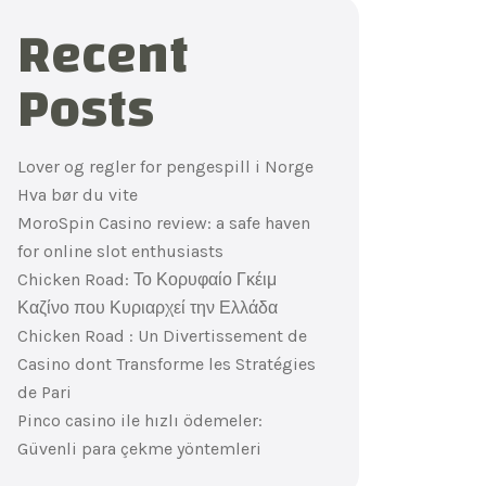
Recent
Posts
Lover og regler for pengespill i Norge
Hva bør du vite
MoroSpin Casino review: a safe haven
for online slot enthusiasts
Chicken Road: Το Κορυφαίο Γκέιμ
Καζίνο που Κυριαρχεί την Ελλάδα
Chicken Road : Un Divertissement de
Casino dont Transforme les Stratégies
de Pari
Pinco casino ile hızlı ödemeler:
Güvenli para çekme yöntemleri