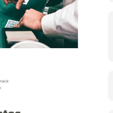
hmack
n