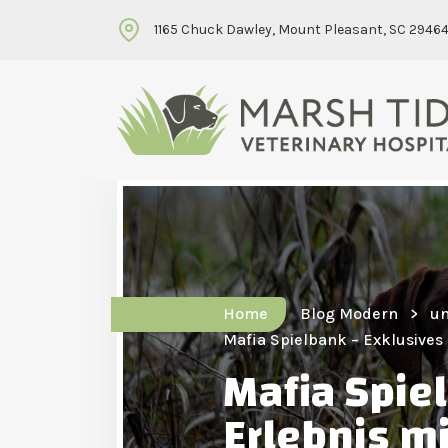
1165 Chuck Dawley, Mount Pleasant, SC 2946
Home
Blog Modern
un
Mafia Spielbank – Exklusives
Mafia Spie
Erlebnis m