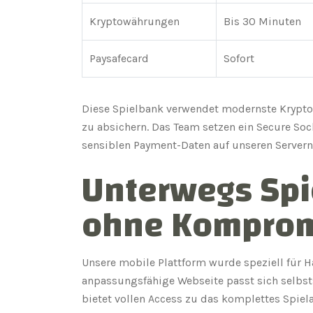
Kryptowährungen
Bis 30 Minuten
Paysafecard
Sofort
Diese Spielbank verwendet modernste Krypto
zu absichern. Das Team setzen ein Secure So
sensiblen Payment-Daten auf unseren Servern. 
Unterwegs Sp
ohne Komprom
Unsere mobile Plattform wurde speziell für H
anpassungsfähige Webseite passt sich selbs
bietet vollen Access zu das komplettes Spiel