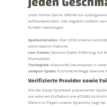
jeden Geschm
Unser Online-Casino offeriert ein außergewöhn
Softwareanbietern. Das Angebot umfasst vers
Kunden überzeugen:
Spielautomaten:
Über 2000 diverse Automate
sowie Gewinn-Features
Live-Casino:
Genuine Dealer-Erfahrung mit Ro
Showspielen
Tischspiele:
Klassische Casinospiele in viel
Jackpot-Spiele:
Kumulative Mega-Gewinne mi
Verifizierte Provider sowie Fa
Alle bei dieser Spielbank präsentierten Spie
von externen Prüflabors wie eCOGRA kontroll
(Return to Player) unserer Spielslots liegt b