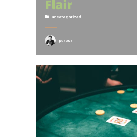
Flair
uncategorized
pereoz