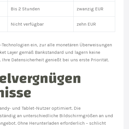
Bis 2 Stunden
zwanzig EUR
Nicht verfügbar
zehn EUR
-Technologien ein, zur alle monetären Überweisungen
cket Layer gemäß Bankstandard und lagern keine
Ihre Datensicherheit genießt bei uns erste Priorität.
ielvergnügen
isse
andy- und Tablet-Nutzer optimiert. Die
tständig an unterschiedliche Bildschirmgrößen an und
angebot. Ohne Herunterladen erforderlich – schlicht