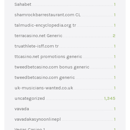
Sahabet
1
shamrockbarrestaurant.com CL
1
talmudic-encyclopedia.org tr
1
terracasino.net Generic
2
truathlete-isff.com tr
1
ttcasino.net promotions generic
1
tweedbetcasino.com bonus generic
1
tweedbetcasino.com generic
1
uk-musicians-wanted.co.uk
1
uncategorized
1,345
vavada
1
vavadakasynoonlinepl
1
Vegas Casino 1
1