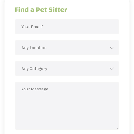
Find a Pet Sitter
Any Location
Any Category