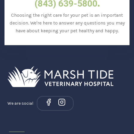
.
(843) 639-5800
Choosing the right care for your pet is an important
decision. We're here to answer any questions you may
have about keeping your pet healthy and happy.
We are social