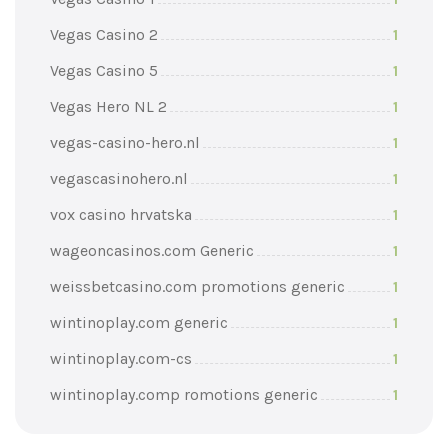
Vegas Casino 2
1
Vegas Casino 5
1
Vegas Hero NL 2
1
vegas-casino-hero.nl
1
vegascasinohero.nl
1
vox casino hrvatska
1
wageoncasinos.com Generic
1
weissbetcasino.com promotions generic
1
wintinoplay.com generic
1
wintinoplay.com-cs
1
wintinoplay.comp romotions generic
1