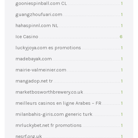
gooniespinball.com CL
1
guangzhoufuari.com
1
hahaspinnl.com NL
1
Ice Casino
6
luckyjoya.com es promotions
1
madebayak.com
1
mairie-valmeinier.com
1
mangadop.net tr
1
marketbosworthbrewery.co.uk
1
meilleurs casinos en ligne Arabes – FR
1
milanbahis-giris.com generic turk
1
mrluckybet.net fr promotions
1
nesrf.org.uk
1