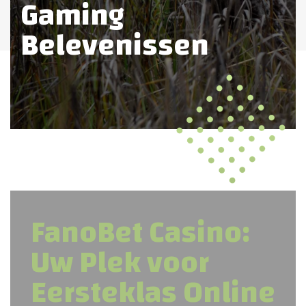
Gaming
Belevenissen
FanoBet Casino:
Uw Plek voor
Eersteklas Online