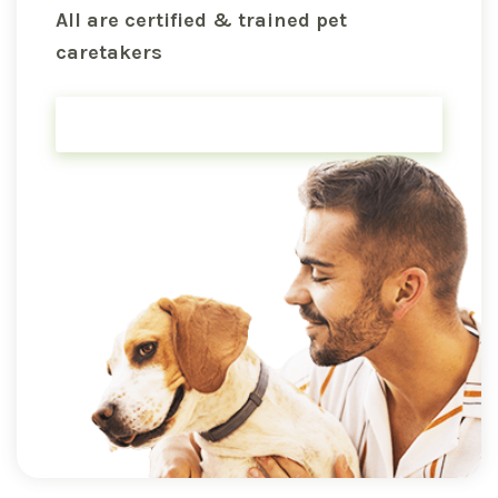
All are certified & trained pet
caretakers
FIND PET SITTER