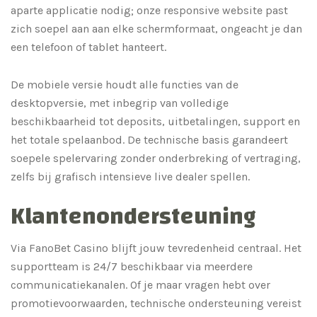
aparte applicatie nodig; onze responsive website past
zich soepel aan aan elke schermformaat, ongeacht je dan
een telefoon of tablet hanteert.
De mobiele versie houdt alle functies van de
desktopversie, met inbegrip van volledige
beschikbaarheid tot deposits, uitbetalingen, support en
het totale spelaanbod. De technische basis garandeert
soepele spelervaring zonder onderbreking of vertraging,
zelfs bij grafisch intensieve live dealer spellen.
Klantenondersteuning
Via FanoBet Casino blijft jouw tevredenheid centraal. Het
supportteam is 24/7 beschikbaar via meerdere
communicatiekanalen. Of je maar vragen hebt over
promotievoorwaarden, technische ondersteuning vereist