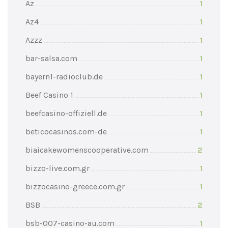
Az
1
Az4
1
Azzz
1
bar-salsa.com
1
bayern1-radioclub.de
1
Beef Casino 1
1
beefcasino-offiziell.de
1
beticocasinos.com-de
1
biaicakewomenscooperative.com
2
bizzo-live.com.gr
1
bizzocasino-greece.com.gr
1
BSB
2
bsb-007-casino-au.com
1