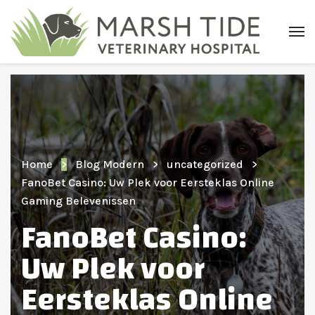
Home
Blog Modern
uncategorized
FanoBet Casino: Uw Plek voor Eersteklas Online
Gaming Belevenissen
FanoBet Casino:
Uw Plek voor
Eersteklas Online