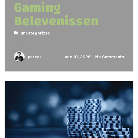
Gaming
Belevenissen
uncategorized
pereoz
June 10, 2026
No Comments