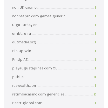
non UK casino
1
nonnaspin.com games generic
1
Olga Turkey en
1
ombt.ru ru
1
outmedia.org
1
Pin Up Win
1
PinUp AZ
1
playaugustapines.com CL
1
public
11
rcawealth.com
1
retimbacasino.com generic es
2
risattiglobal.com
1