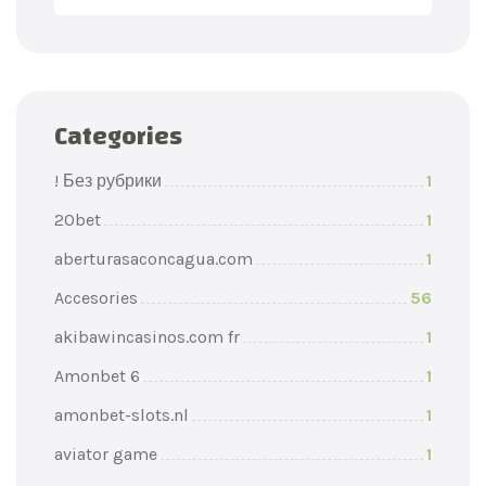
Categories
! Без рубрики
1
20bet
1
aberturasaconcagua.com
1
Accesories
56
akibawincasinos.com fr
1
Amonbet 6
1
amonbet-slots.nl
1
aviator game
1