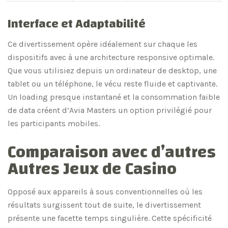
Interface et Adaptabilité
Ce divertissement opère idéalement sur chaque les
dispositifs avec à une architecture responsive optimale.
Que vous utilisiez depuis un ordinateur de desktop, une
tablet ou un téléphone, le vécu reste fluide et captivante.
Un loading presque instantané et la consommation faible
de data créent d’Avia Masters un option privilégié pour
les participants mobiles.
Comparaison avec d’autres
Autres Jeux de Casino
Opposé aux appareils à sous conventionnelles où les
résultats surgissent tout de suite, le divertissement
présente une facette temps singulière. Cette spécificité