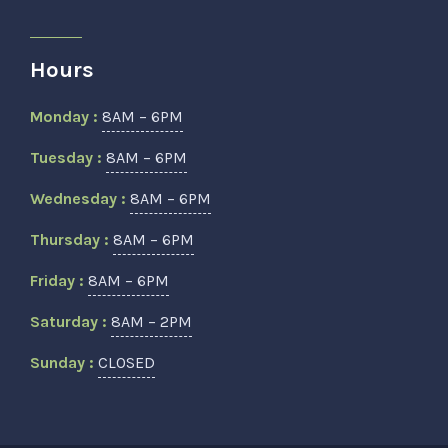
Hours
Monday :
8AM – 6PM
Tuesday :
8AM – 6PM
Wednesday :
8AM – 6PM
Thursday :
8AM – 6PM
Friday :
8AM – 6PM
Saturday :
8AM – 2PM
Sunday :
CLOSED