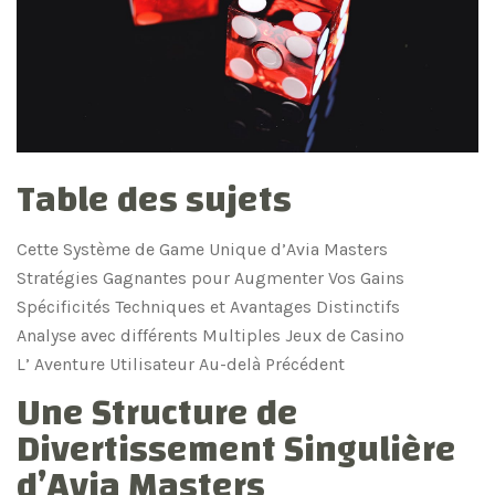
Table des sujets
Cette Système de Game Unique d’Avia Masters
Stratégies Gagnantes pour Augmenter Vos Gains
Spécificités Techniques et Avantages Distinctifs
Analyse avec différents Multiples Jeux de Casino
L’ Aventure Utilisateur Au-delà Précédent
Une Structure de
Divertissement Singulière
d’Avia Masters