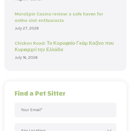
MoroSpin Casino review: a safe haven for
online slot enthusiasts
July 27, 2026
Chicken Road: Το Κορυφαίο Γκέιμ Καζίνο που
Κυριαρχεί την Ελλάδα
July 16, 2026
Find a Pet Sitter
Any Location