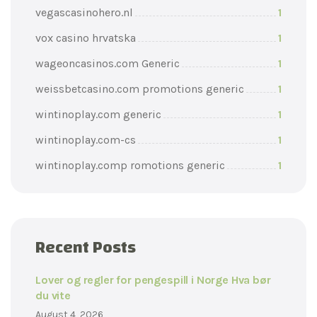
vegascasinohero.nl
1
vox casino hrvatska
1
wageoncasinos.com Generic
1
weissbetcasino.com promotions generic
1
wintinoplay.com generic
1
wintinoplay.com-cs
1
wintinoplay.comp romotions generic
1
Recent Posts
Lover og regler for pengespill i Norge Hva bør
du vite
August 4, 2026