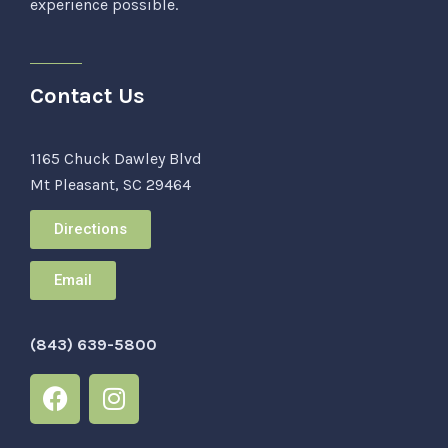
experience possible.
Contact Us
1165 Chuck Dawley Blvd
Mt Pleasant, SC 29464
Directions
Email
(843) 639-5800