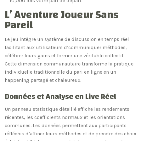
10,000 fois votre pari de départ
L’ Aventure Joueur Sans
Pareil
Le jeu intègre un système de discussion en temps réel
facilitant aux utilisateurs d’communiquer méthodes,
célébrer leurs gains et former une véritable collectif.
Cette dimension communautaire transforme la pratique
individuelle traditionnelle du pari en ligne en un
happening partagé et chaleureux.
Données et Analyse en Live Réel
Un panneau statistique détaillé affiche les rendements
récentes, les coefficients normaux et les orientations
communes. Les données permettent aux participants
réfléchis d’affiner leurs méthodes et de prendre des choix