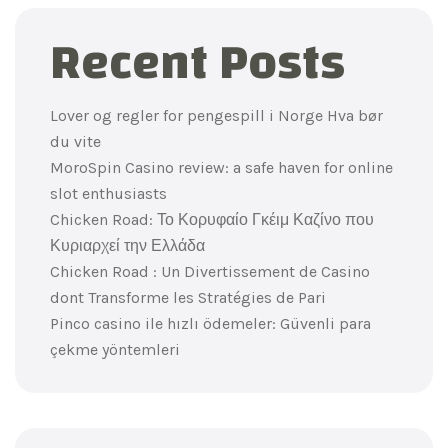
Recent Posts
Lover og regler for pengespill i Norge Hva bør
du vite
MoroSpin Casino review: a safe haven for online
slot enthusiasts
Chicken Road: Το Κορυφαίο Γκέιμ Καζίνο που
Κυριαρχεί την Ελλάδα
Chicken Road : Un Divertissement de Casino
dont Transforme les Stratégies de Pari
Pinco casino ile hızlı ödemeler: Güvenli para
çekme yöntemleri