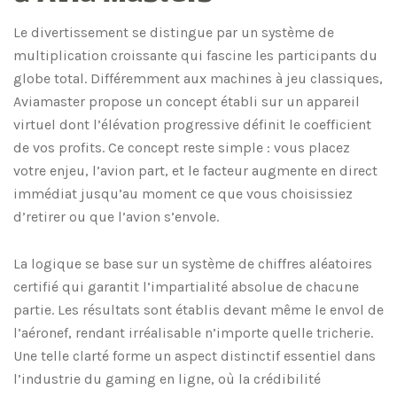
Le divertissement se distingue par un système de
multiplication croissante qui fascine les participants du
globe total. Différemment aux machines à jeu classiques,
Aviamaster
propose un concept établi sur un appareil
virtuel dont l’élévation progressive définit le coefficient
de vos profits. Ce concept reste simple : vous placez
votre enjeu, l’avion part, et le facteur augmente en direct
immédiat jusqu’au moment ce que vous choisissiez
d’retirer ou que l’avion s’envole.
La logique se base sur un système de chiffres aléatoires
certifié qui garantit l’impartialité absolue de chacune
partie. Les résultats sont établis devant même le envol de
l’aéronef, rendant irréalisable n’importe quelle tricherie.
Une telle clarté forme un aspect distinctif essentiel dans
l’industrie du gaming en ligne, où la crédibilité