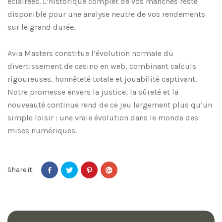
éclairées. L’historique complet de vos manches reste
disponible pour une analyse neutre de vos rendements
sur le grand durée.
Avia Masters constitue l’évolution normale du
divertissement de casino en web, combinant calculs
rigoureuses, honnêteté totale et jouabilité captivant.
Notre promesse envers la justice, la sûreté et la
nouveauté continue rend de ce jeu largement plus qu’un
simple loisir : une vraie évolution dans le monde des
mises numériques.
Share it: