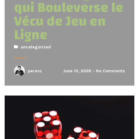
qui Bouleverse le
Vécu de Jeu en
Ligne
uncategorized
pereoz
June 10, 2026
No Comments