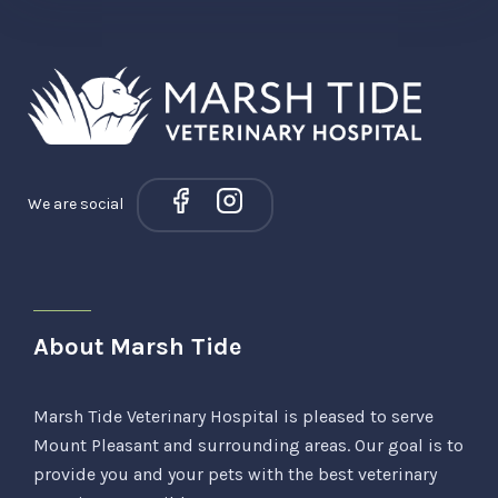
We are social
About Marsh Tide
Marsh Tide Veterinary Hospital is pleased to serve
Mount Pleasant and surrounding areas. Our goal is to
provide you and your pets with the best veterinary