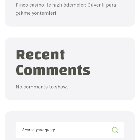
Pinco casino ile hızlı ödemeler: Güvenli para
çekme yöntemleri
Recent
Comments
No comments to show.