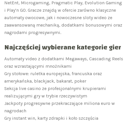
NetEnt, Microgaming, Pragmatic Play, Evolution Gaming
i Play’n GO. Gracze znajdą w ofercie zarówno klasyczne
automaty owocowe, jak i nowoczesne sloty wideo ze
zaawansowaną mechaniką, dodatkami bonusowymi oraz
nagrodami progresywnymi.
Najczęściej wybierane kategorie gier
Automaty video z dodatkami Megaways, Cascading Reels
oraz wzrastającymi mnożnikami
Gry stołowe: ruletka europejska, francuska oraz
amerykańska, blackjack, bakarat, poker
Sekcja live casino ze profesjonalnymi krupierami
realizującymi gry w trybie rzeczywistym
Jackpoty progresywne przekraczające miliona euro w
nagrodach
Gry instant win, karty zdrapki i koło szczęścia