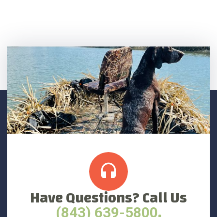
Have Questions? Call Us
.
(843) 639-5800