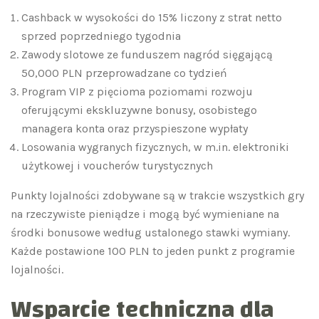
Cashback w wysokości do 15% liczony z strat netto
sprzed poprzedniego tygodnia
Zawody slotowe ze funduszem nagród sięgającą
50,000 PLN przeprowadzane co tydzień
Program VIP z pięcioma poziomami rozwoju
oferującymi ekskluzywne bonusy, osobistego
managera konta oraz przyspieszone wypłaty
Losowania wygranych fizycznych, w m.in. elektroniki
użytkowej i voucherów turystycznych
Punkty lojalności zdobywane są w trakcie wszystkich gry
na rzeczywiste pieniądze i mogą być wymieniane na
środki bonusowe według ustalonego stawki wymiany.
Każde postawione 100 PLN to jeden punkt z programie
lojalności.
Wsparcie techniczna dla