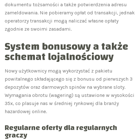
dokumentu tożsamości a także potwierdzenia adresu
zameldowania. Nie pobieramy opłat od transakcji, jednak
operatorzy transakcji mogą naliczać własne opłaty
zgodnie ze swoimi zasadami.
System bonusowy a także
schemat lojalnościowy
Nowy użytkownicy mogą wykorzystać z pakietu
powitalnego składającego się z bonusu od pierwszych 3
depozytów oraz darmowych spinów na wybrane sloty.
Wymagania obrotu (wagering) są ustawione w wysokości
35x, co plasuje nas w średniej rynkowej dla branży
hazardowej online.
Regularne oferty dla regularnych
graczy