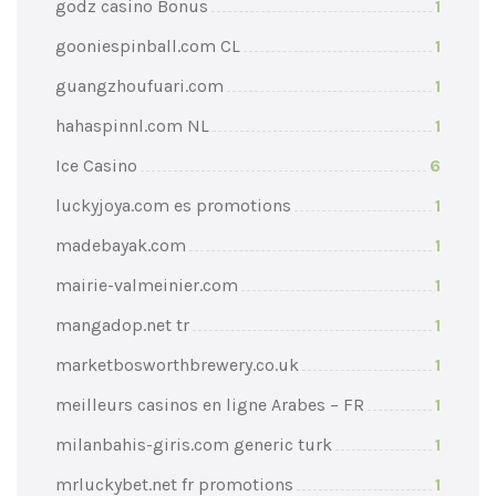
godz casino Bonus
1
gooniespinball.com CL
1
guangzhoufuari.com
1
hahaspinnl.com NL
1
Ice Casino
6
luckyjoya.com es promotions
1
madebayak.com
1
mairie-valmeinier.com
1
mangadop.net tr
1
marketbosworthbrewery.co.uk
1
meilleurs casinos en ligne Arabes – FR
1
milanbahis-giris.com generic turk
1
mrluckybet.net fr promotions
1