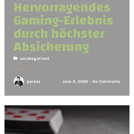
Hervorragendes
Gaming-Erlebnis
durch höchster
Absicherung
uncategorized
pereoz
June 9, 2026
No Comments