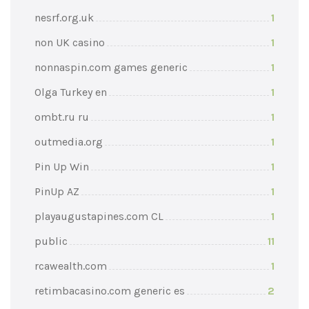
nesrf.org.uk
1
non UK casino
1
nonnaspin.com games generic
1
Olga Turkey en
1
ombt.ru ru
1
outmedia.org
1
Pin Up Win
1
PinUp AZ
1
playaugustapines.com CL
1
public
11
rcawealth.com
1
retimbacasino.com generic es
2