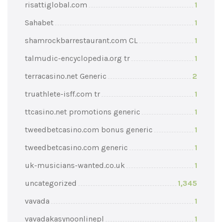
risattiglobal.com
1
Sahabet
1
shamrockbarrestaurant.com CL
1
talmudic-encyclopedia.org tr
1
terracasino.net Generic
2
truathlete-isff.com tr
1
ttcasino.net promotions generic
1
tweedbetcasino.com bonus generic
1
tweedbetcasino.com generic
1
uk-musicians-wanted.co.uk
1
uncategorized
1,345
vavada
1
vavadakasynoonlinepl
1