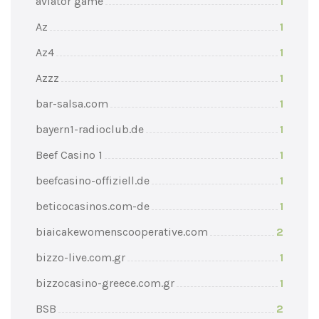
aviator game
1
Az
1
Az4
1
Azzz
1
bar-salsa.com
1
bayern1-radioclub.de
1
Beef Casino 1
1
beefcasino-offiziell.de
1
beticocasinos.com-de
1
biaicakewomenscooperative.com
2
bizzo-live.com.gr
1
bizzocasino-greece.com.gr
1
BSB
2