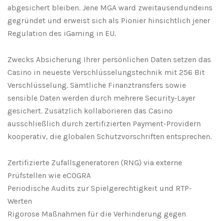
abgesichert bleiben. Jene MGA ward zweitausendundeins
gegründet und erweist sich als Pionier hinsichtlich jener
Regulation des iGaming in EU.
Zwecks Absicherung Ihrer persönlichen Daten setzen das
Casino in neueste Verschlüsselungstechnik mit 256 Bit
Verschlüsselung. Sämtliche Finanztransfers sowie
sensible Daten werden durch mehrere Security-Layer
gesichert. Zusätzlich kollaborieren das Casino
ausschließlich durch zertifizierten Payment-Providern
kooperativ, die globalen Schutzvorschriften entsprechen.
Zertifizierte Zufallsgeneratoren (RNG) via externe
Prüfstellen wie eCOGRA
Periodische Audits zur Spielgerechtigkeit und RTP-
Werten
Rigorose Maßnahmen für die Verhinderung gegen