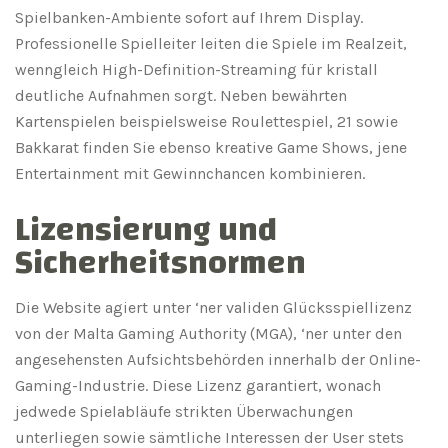
Spielbanken-Ambiente sofort auf Ihrem Display.
Professionelle Spielleiter leiten die Spiele im Realzeit,
wenngleich High-Definition-Streaming für kristall
deutliche Aufnahmen sorgt. Neben bewährten
Kartenspielen beispielsweise Roulettespiel, 21 sowie
Bakkarat finden Sie ebenso kreative Game Shows, jene
Entertainment mit Gewinnchancen kombinieren.
Lizensierung und
Sicherheitsnormen
Die Website agiert unter ‘ner validen Glücksspiellizenz
von der Malta Gaming Authority (MGA), ‘ner unter den
angesehensten Aufsichtsbehörden innerhalb der Online-
Gaming-Industrie. Diese Lizenz garantiert, wonach
jedwede Spielabläufe strikten Überwachungen
unterliegen sowie sämtliche Interessen der User stets