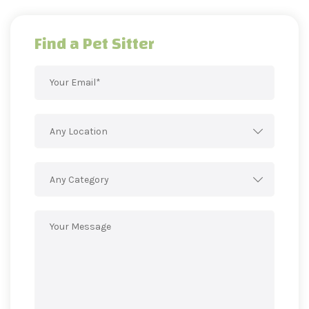
Find a Pet Sitter
Any Location
Any Category