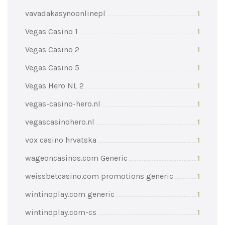
vavadakasynoonlinepl
1
Vegas Casino 1
1
Vegas Casino 2
1
Vegas Casino 5
1
Vegas Hero NL 2
1
vegas-casino-hero.nl
1
vegascasinohero.nl
1
vox casino hrvatska
1
wageoncasinos.com Generic
1
weissbetcasino.com promotions generic
1
wintinoplay.com generic
1
wintinoplay.com-cs
1