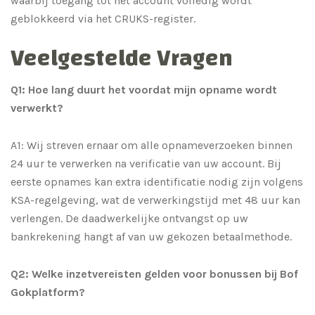
waarbij toegang tot het account volledig wordt
geblokkeerd via het CRUKS-register.
Veelgestelde Vragen
Q1: Hoe lang duurt het voordat mijn opname wordt
verwerkt?
A1: Wij streven ernaar om alle opnameverzoeken binnen
24 uur te verwerken na verificatie van uw account. Bij
eerste opnames kan extra identificatie nodig zijn volgens
KSA-regelgeving, wat de verwerkingstijd met 48 uur kan
verlengen. De daadwerkelijke ontvangst op uw
bankrekening hangt af van uw gekozen betaalmethode.
Q2: Welke inzetvereisten gelden voor bonussen bij Bof
Gokplatform?