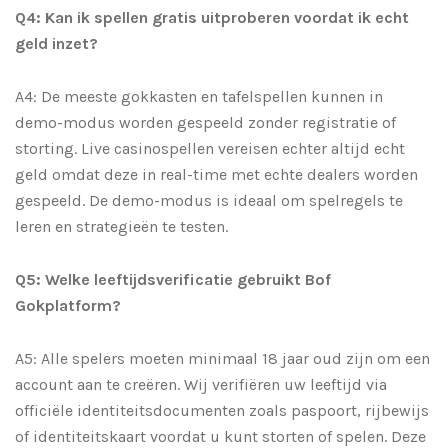
Q4: Kan ik spellen gratis uitproberen voordat ik echt
geld inzet?
A4: De meeste gokkasten en tafelspellen kunnen in
demo-modus worden gespeeld zonder registratie of
storting. Live casinospellen vereisen echter altijd echt
geld omdat deze in real-time met echte dealers worden
gespeeld. De demo-modus is ideaal om spelregels te
leren en strategieën te testen.
Q5: Welke leeftijdsverificatie gebruikt Bof
Gokplatform?
A5: Alle spelers moeten minimaal 18 jaar oud zijn om een
account aan te creëren. Wij verifiëren uw leeftijd via
officiële identiteitsdocumenten zoals paspoort, rijbewijs
of identiteitskaart voordat u kunt storten of spelen. Deze