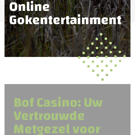
Online
Gokentertainment
Bof Casino: Uw
Vertrouwde
Metgezel voor