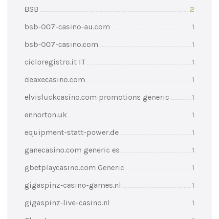
BSB
2
bsb-007-casino-au.com
1
bsb-007-casino.com
1
cicloregistro.it IT
1
deaxecasino.com
1
elvisluckcasino.com promotions generic
1
ennorton.uk
1
equipment-statt-power.de
1
ganecasino.com generic es
1
gbetplaycasino.com Generic
1
gigaspinz-casino-games.nl
1
gigaspinz-live-casino.nl
1