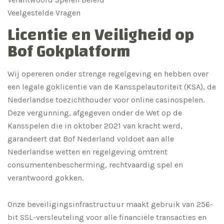
Veelgestelde Vragen
Licentie en Veiligheid op
Bof Gokplatform
Wij opereren onder strenge regelgeving en hebben over
een legale goklicentie van de Kansspelautoriteit (KSA), de
Nederlandse toezichthouder voor online casinospelen.
Deze vergunning, afgegeven onder de Wet op de
Kansspelen die in oktober 2021 van kracht werd,
garandeert dat
Bof Nederland
voldoet aan alle
Nederlandse wetten en regelgeving omtrent
consumentenbescherming, rechtvaardig spel en
verantwoord gokken.
Onze beveiligingsinfrastructuur maakt gebruik van 256-
bit SSL-versleuteling voor alle financiële transacties en