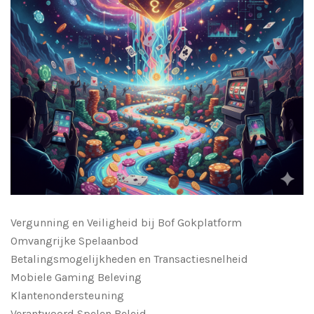
Vergunning en Veiligheid bij Bof Gokplatform
Omvangrijke Spelaanbod
Betalingsmogelijkheden en Transactiesnelheid
Mobiele Gaming Beleving
Klantenondersteuning
Verantwoord Spelen Beleid