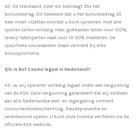
A2: De standaard inzet-eis bedraagt 35x het
bonusbedrag. Dit betekent dat u het bonusbedrag 35
keer moet inzetten voordat u kunt opnemen. Niet alle
spellen tellen volledig mee: gokkasten tellen voor 100%,
terwijl tafelspellen vaak voor 10-20% meetellen. De
specifieke voorwaarden staan vermeld bij elke
bonuspromotie.
Q3: Is Bof Casino legaal in Nederland?
A3: Ja, wij opereren volledig legaal onder een vergunning
van de KSA. Deze vergunning garandeert dat wij voldoen
aan alle Nederlandse wet- en regelgeving omtrent
consumentenbescherming, fraudepreventie en
verantwoord spelen. U kunt onze licentie verifiëren via de
officiële KSA-website.