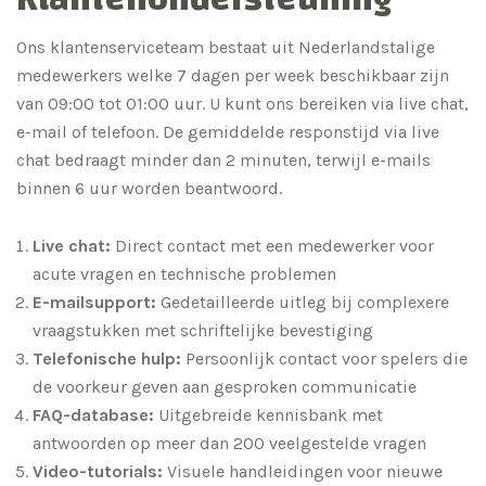
Ons klantenserviceteam bestaat uit Nederlandstalige
medewerkers welke 7 dagen per week beschikbaar zijn
van 09:00 tot 01:00 uur. U kunt ons bereiken via live chat,
e-mail of telefoon. De gemiddelde responstijd via live
chat bedraagt minder dan 2 minuten, terwijl e-mails
binnen 6 uur worden beantwoord.
Live chat:
Direct contact met een medewerker voor
acute vragen en technische problemen
E-mailsupport:
Gedetailleerde uitleg bij complexere
vraagstukken met schriftelijke bevestiging
Telefonische hulp:
Persoonlijk contact voor spelers die
de voorkeur geven aan gesproken communicatie
FAQ-database:
Uitgebreide kennisbank met
antwoorden op meer dan 200 veelgestelde vragen
Video-tutorials:
Visuele handleidingen voor nieuwe