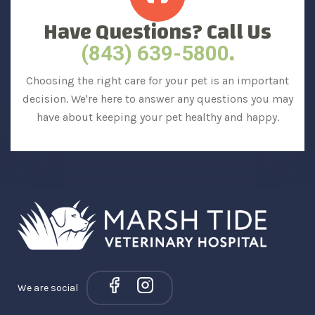
Have Questions? Call Us
.
(843) 639-5800
Choosing the right care for your pet is an important
decision. We're here to answer any questions you may
have about keeping your pet healthy and happy.
We are social