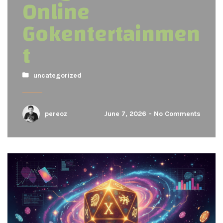
Online
Gokentertainmen
t
uncategorized
pereoz
June 7, 2026
No Comments