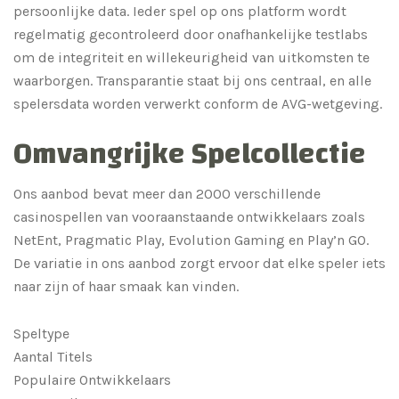
persoonlijke data. Ieder spel op ons platform wordt
regelmatig gecontroleerd door onafhankelijke testlabs
om de integriteit en willekeurigheid van uitkomsten te
waarborgen. Transparantie staat bij ons centraal, en alle
spelersdata worden verwerkt conform de AVG-wetgeving.
Omvangrijke Spelcollectie
Ons aanbod bevat meer dan 2000 verschillende
casinospellen van vooraanstaande ontwikkelaars zoals
NetEnt, Pragmatic Play, Evolution Gaming en Play’n GO.
De variatie in ons aanbod zorgt ervoor dat elke speler iets
naar zijn of haar smaak kan vinden.
Speltype
Aantal Titels
Populaire Ontwikkelaars