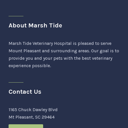
About Marsh Tide
Marsh Tide Veterinary Hospital is pleased to serve
Mount Pleasant and surrounding areas. Our goal is to
provide you and your pets with the best veterinary
experience possible.
Contact Us
1165 Chuck Dawley Blvd
Mt Pleasant, SC 29464