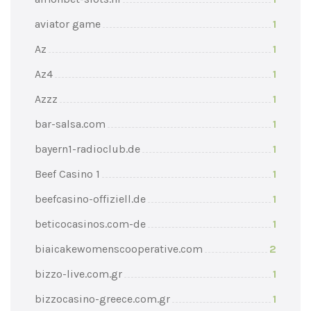
aviator game
1
Az
1
Az4
1
Azzz
1
bar-salsa.com
1
bayern1-radioclub.de
1
Beef Casino 1
1
beefcasino-offiziell.de
1
beticocasinos.com-de
1
biaicakewomenscooperative.com
2
bizzo-live.com.gr
1
bizzocasino-greece.com.gr
1