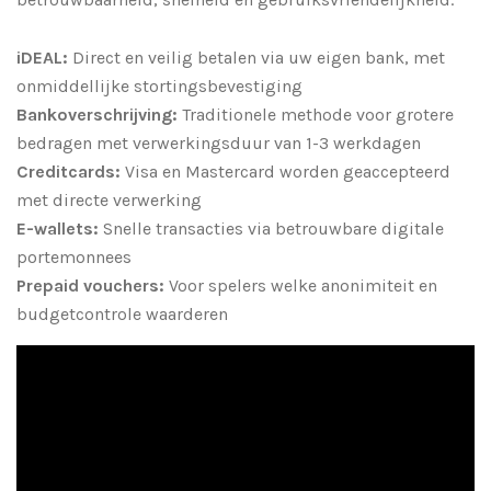
iDEAL:
Direct en veilig betalen via uw eigen bank, met
onmiddellijke stortingsbevestiging
Bankoverschrijving:
Traditionele methode voor grotere
bedragen met verwerkingsduur van 1-3 werkdagen
Creditcards:
Visa en Mastercard worden geaccepteerd
met directe verwerking
E-wallets:
Snelle transacties via betrouwbare digitale
portemonnees
Prepaid vouchers:
Voor spelers welke anonimiteit en
budgetcontrole waarderen