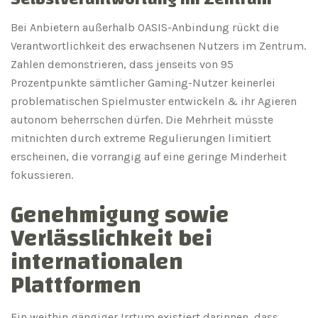
Bei Anbietern außerhalb OASIS-Anbindung rückt die
Verantwortlichkeit des erwachsenen Nutzers im Zentrum.
Zahlen demonstrieren, dass jenseits von 95
Prozentpunkte sämtlicher Gaming-Nutzer keinerlei
problematischen Spielmuster entwickeln & ihr Agieren
autonom beherrschen dürfen. Die Mehrheit müsste
mitnichten durch extreme Regulierungen limitiert
erscheinen, die vorrangig auf eine geringe Minderheit
fokussieren.
Genehmigung sowie
Verlässlichkeit bei
internationalen
Plattformen
Ein weithin gängiger Irrtum existiert darinnen, dass