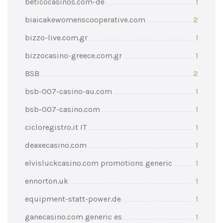
beticocasinos.com-de
1
biaicakewomenscooperative.com
2
bizzo-live.com.gr
1
bizzocasino-greece.com.gr
1
BSB
2
bsb-007-casino-au.com
1
bsb-007-casino.com
1
cicloregistro.it IT
1
deaxecasino.com
1
elvisluckcasino.com promotions generic
1
ennorton.uk
1
equipment-statt-power.de
1
ganecasino.com generic es
1