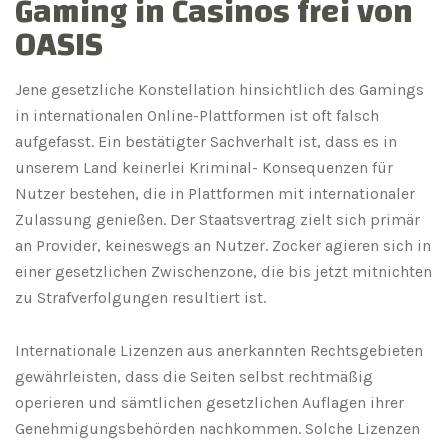
Gaming in Casinos frei von
OASIS
Jene gesetzliche Konstellation hinsichtlich des Gamings
in internationalen Online-Plattformen ist oft falsch
aufgefasst. Ein bestätigter Sachverhalt ist, dass es in
unserem Land keinerlei Kriminal- Konsequenzen für
Nutzer bestehen, die in Plattformen mit internationaler
Zulassung genießen. Der Staatsvertrag zielt sich primär
an Provider, keineswegs an Nutzer. Zocker agieren sich in
einer gesetzlichen Zwischenzone, die bis jetzt mitnichten
zu Strafverfolgungen resultiert ist.
Internationale Lizenzen aus anerkannten Rechtsgebieten
gewährleisten, dass die Seiten selbst rechtmäßig
operieren und sämtlichen gesetzlichen Auflagen ihrer
Genehmigungsbehörden nachkommen. Solche Lizenzen