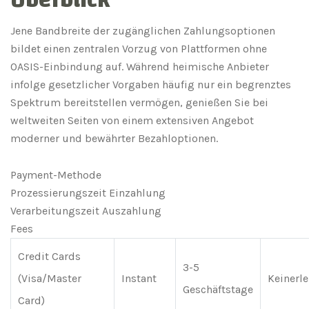
Überblick
Jene Bandbreite der zugänglichen Zahlungsoptionen
bildet einen zentralen Vorzug von Plattformen ohne
OASIS-Einbindung auf. Während heimische Anbieter
infolge gesetzlicher Vorgaben häufig nur ein begrenztes
Spektrum bereitstellen vermögen, genießen Sie bei
weltweiten Seiten von einem extensiven Angebot
moderner und bewährter Bezahloptionen.
Payment-Methode
Prozessierungszeit Einzahlung
Verarbeitungszeit Auszahlung
Fees
Credit Cards
3-5
(Visa/Master
Instant
Keinerle
Geschäftstage
Card)