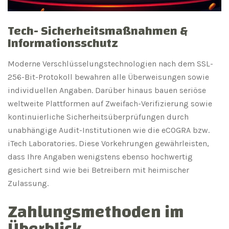
Tech- Sicherheitsmaßnahmen &
Informationsschutz
Moderne Verschlüsselungstechnologien nach dem SSL-
256-Bit-Protokoll bewahren alle Überweisungen sowie
individuellen Angaben. Darüber hinaus bauen seriöse
weltweite Plattformen auf Zweifach-Verifizierung sowie
kontinuierliche Sicherheitsüberprüfungen durch
unabhängige Audit-Institutionen wie die eCOGRA bzw.
iTech Laboratories. Diese Vorkehrungen gewährleisten,
dass Ihre Angaben wenigstens ebenso hochwertig
gesichert sind wie bei Betreibern mit heimischer
Zulassung.
Zahlungsmethoden im