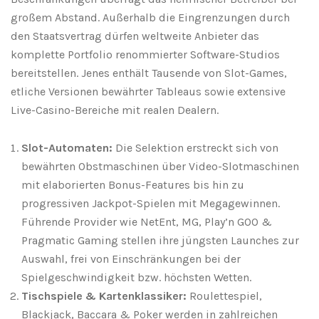
großem Abstand. Außerhalb die Eingrenzungen durch
den Staatsvertrag dürfen weltweite Anbieter das
komplette Portfolio renommierter Software-Studios
bereitstellen. Jenes enthält Tausende von Slot-Games,
etliche Versionen bewährter Tableaus sowie extensive
Live-Casino-Bereiche mit realen Dealern.
Slot-Automaten:
Die Selektion erstreckt sich von
bewährten Obstmaschinen über Video-Slotmaschinen
mit elaborierten Bonus-Features bis hin zu
progressiven Jackpot-Spielen mit Megagewinnen.
Führende Provider wie NetEnt, MG, Play’n GOO &
Pragmatic Gaming stellen ihre jüngsten Launches zur
Auswahl, frei von Einschränkungen bei der
Spielgeschwindigkeit bzw. höchsten Wetten.
Tischspiele & Kartenklassiker:
Roulettespiel,
Blackjack, Baccara & Poker werden in zahlreichen