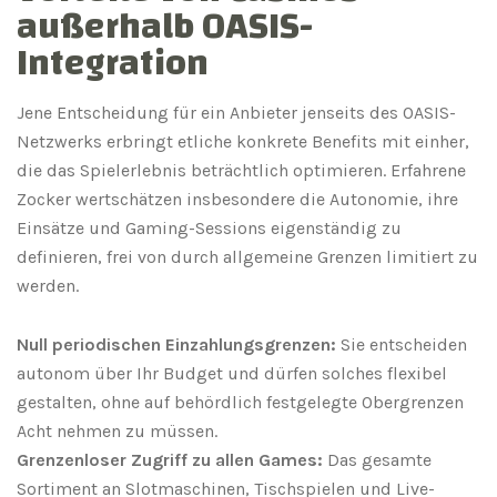
außerhalb OASIS-
Integration
Jene Entscheidung für ein Anbieter jenseits des OASIS-
Netzwerks erbringt etliche konkrete Benefits mit einher,
die das Spielerlebnis beträchtlich optimieren. Erfahrene
Zocker wertschätzen insbesondere die Autonomie, ihre
Einsätze und Gaming-Sessions eigenständig zu
definieren, frei von durch allgemeine Grenzen limitiert zu
werden.
Null periodischen Einzahlungsgrenzen:
Sie entscheiden
autonom über Ihr Budget und dürfen solches flexibel
gestalten, ohne auf behördlich festgelegte Obergrenzen
Acht nehmen zu müssen.
Grenzenloser Zugriff zu allen Games:
Das gesamte
Sortiment an Slotmaschinen, Tischspielen und Live-