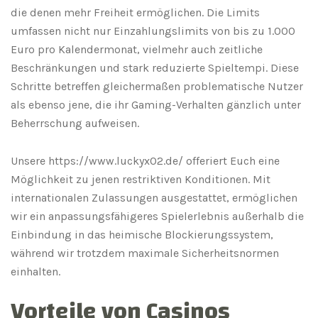
die denen mehr Freiheit ermöglichen. Die Limits
umfassen nicht nur Einzahlungslimits von bis zu 1.000
Euro pro Kalendermonat, vielmehr auch zeitliche
Beschränkungen und stark reduzierte Spieltempi. Diese
Schritte betreffen gleichermaßen problematische Nutzer
als ebenso jene, die ihr Gaming-Verhalten gänzlich unter
Beherrschung aufweisen.
Unsere
https://www.luckyx02.de/
offeriert Euch eine
Möglichkeit zu jenen restriktiven Konditionen. Mit
internationalen Zulassungen ausgestattet, ermöglichen
wir ein anpassungsfähigeres Spielerlebnis außerhalb die
Einbindung in das heimische Blockierungssystem,
während wir trotzdem maximale Sicherheitsnormen
einhalten.
Vorteile von Casinos