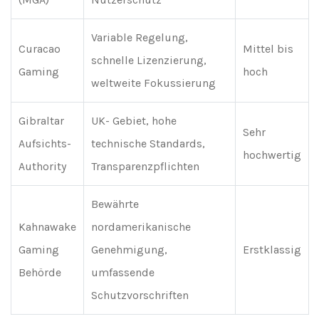
Variable Regelung,
Curacao
Mittel bis
schnelle Lizenzierung,
Gaming
hoch
weltweite Fokussierung
Gibraltar
UK- Gebiet, hohe
Sehr
Aufsichts-
technische Standards,
hochwertig
Authority
Transparenzpflichten
Bewährte
Kahnawake
nordamerikanische
Gaming
Genehmigung,
Erstklassig
Behörde
umfassende
Schutzvorschriften