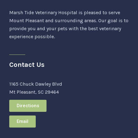
Marsh Tide Veterinary Hospital is pleased to serve
Mount Pleasant and surrounding areas. Our goal is to
provide you and your pets with the best veterinary
experience possible.
Contact Us
1165 Chuck Dawley Blvd
Mt Pleasant, SC 29464
Directions
Email