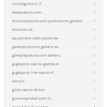
cicloregistro.it IT
1
deaxecasino.com
1
elvisluckcasino.com promotions generic
1
ennorton.uk
1
equipment-statt-power.de
1
ganecasino.com generic es
1
gbetplaycasino.com Generic
1
gigaspinz-casino-games.nl
1
gigaspinz-live-casino.nl
1
Glory tr
1
godz casino Bonus
1
gooniespinball.com CL
1
guangzhoufuari.com
1