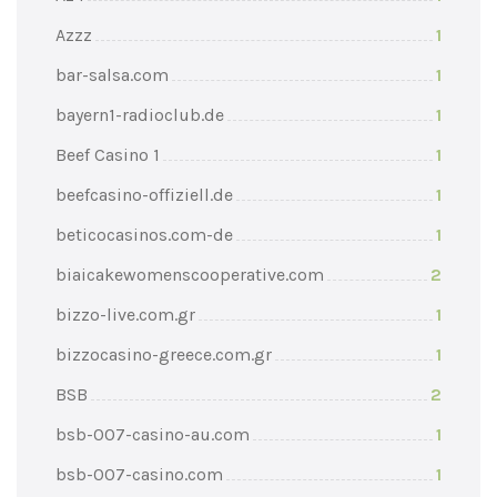
Azzz
1
bar-salsa.com
1
bayern1-radioclub.de
1
Beef Casino 1
1
beefcasino-offiziell.de
1
beticocasinos.com-de
1
biaicakewomenscooperative.com
2
bizzo-live.com.gr
1
bizzocasino-greece.com.gr
1
BSB
2
bsb-007-casino-au.com
1
bsb-007-casino.com
1