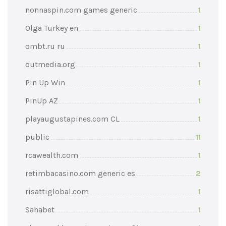
nonnaspin.com games generic
1
Olga Turkey en
1
ombt.ru ru
1
outmedia.org
1
Pin Up Win
1
PinUp AZ
1
playaugustapines.com CL
1
public
11
rcawealth.com
1
retimbacasino.com generic es
2
risattiglobal.com
1
Sahabet
1