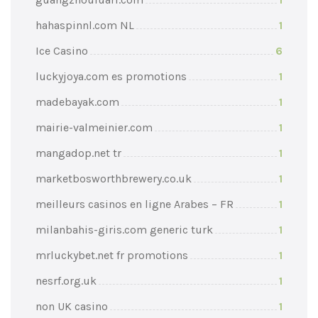
hahaspinnl.com NL
1
Ice Casino
6
luckyjoya.com es promotions
1
madebayak.com
1
mairie-valmeinier.com
1
mangadop.net tr
1
marketbosworthbrewery.co.uk
1
meilleurs casinos en ligne Arabes – FR
1
milanbahis-giris.com generic turk
1
mrluckybet.net fr promotions
1
nesrf.org.uk
1
non UK casino
1