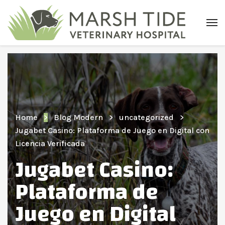
Home
Blog Modern
uncategorized
Jugabet Casino: Plataforma de Juego en Digital con
Licencia Verificada
Jugabet Casino:
Plataforma de
Juego en Digital