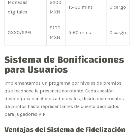
Monedas
$200
15-30 mins
0 cargo
digitales
MXN
$100
OXXO/SPEI
5-60 mins
0 cargo
MXN
Sistema de Bonificaciones
para Usuarios
Implementamos un programa por niveles de premios
que reconoce la presencia constante. Cada escalón
desbloquea beneficios adicionales, desde incrementos
de puntos hasta representantes de cuenta dedicados
para jugadores VIP.
Ventajas del Sistema de Fidelización