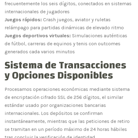
frecuentemente los seis dígitos, conectados en sistemas
internacionales de jugadores
Juegos rápidos:
Crash juegos, aviator y ruletas
relámpago para partidas dinámicas de elevado ritmo
Juegos deportivos virtuales:
Simulaciones auténticas
de fútbol, carreras de equinos y tenis con outcomes
generados cada varios minutos
Sistema de Transacciones
y Opciones Disponibles
Procesamos operaciones económicas mediante sistema
de encriptación cifrado SSL de 256 dígitos, el similar
estándar usado por organizaciones bancarias
internacionales. Los depósitos se confirman
instantáneamente, mientras que las peticiones de retiro
se tramitan en un período máximo de 24 horas hábiles
tras concluir la verificación de identidad.