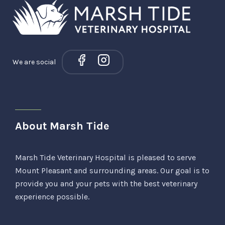
We are social
About Marsh Tide
Marsh Tide Veterinary Hospital is pleased to serve
Mount Pleasant and surrounding areas. Our goal is to
provide you and your pets with the best veterinary
experience possible.