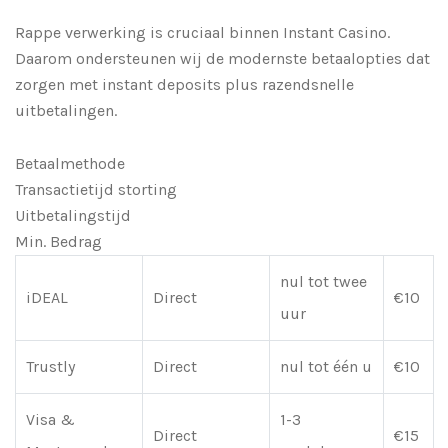
Rappe verwerking is cruciaal binnen Instant Casino.
Daarom ondersteunen wij de modernste betaalopties dat
zorgen met instant deposits plus razendsnelle
uitbetalingen.
Betaalmethode
Transactietijd storting
Uitbetalingstijd
Min. Bedrag
nul tot twee
iDEAL
Direct
€10
uur
Trustly
Direct
nul tot één u
€10
Visa &
1-3
Direct
€15