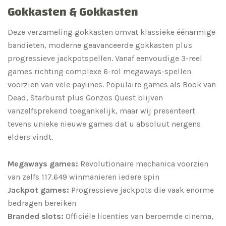
Gokkasten & Gokkasten
Deze verzameling gokkasten omvat klassieke éénarmige
bandieten, moderne geavanceerde gokkasten plus
progressieve jackpotspellen. Vanaf eenvoudige 3-reel
games richting complexe 6-rol megaways-spellen
voorzien van vele paylines. Populaire games als Book van
Dead, Starburst plus Gonzos Quest blijven
vanzelfsprekend toegankelijk, maar wij presenteert
tevens unieke nieuwe games dat u absoluut nergens
elders vindt.
Megaways games:
Revolutionaire mechanica voorzien
van zelfs 117.649 winmanieren iedere spin
Jackpot games:
Progressieve jackpots die vaak enorme
bedragen bereiken
Branded slots:
Officiële licenties van beroemde cinema,