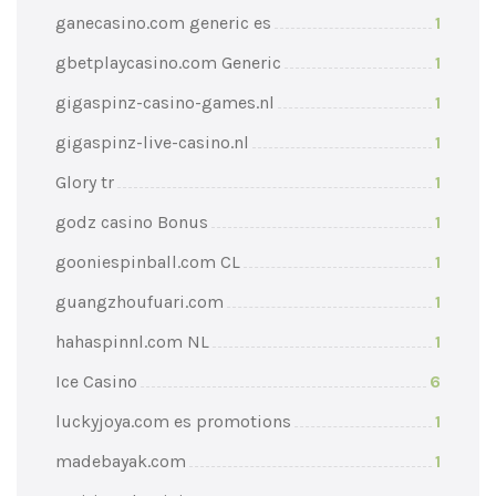
ganecasino.com generic es
1
gbetplaycasino.com Generic
1
gigaspinz-casino-games.nl
1
gigaspinz-live-casino.nl
1
Glory tr
1
godz casino Bonus
1
gooniespinball.com CL
1
guangzhoufuari.com
1
hahaspinnl.com NL
1
Ice Casino
6
luckyjoya.com es promotions
1
madebayak.com
1