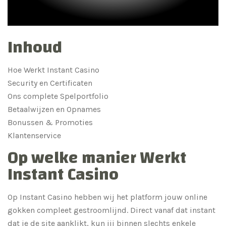
Inhoud
Hoe Werkt Instant Casino
Security en Certificaten
Ons complete Spelportfolio
Betaalwijzen en Opnames
Bonussen & Promoties
Klantenservice
Op welke manier Werkt
Instant Casino
Op
Instant Casino
hebben wij het platform jouw online
gokken compleet gestroomlijnd. Direct vanaf dat instant
dat je de site aanklikt, kun jij binnen slechts enkele