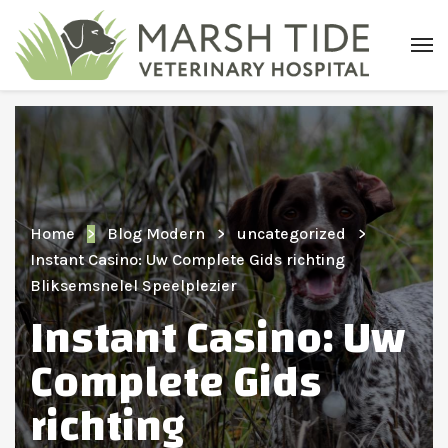
Home
Blog Modern
uncategorized
Instant Casino: Uw Complete Gids richting
Bliksemsnelel Speelplezier
Instant Casino: Uw
Complete Gids
richting