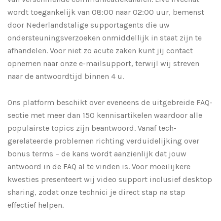
wordt toegankelijk van 08:00 naar 02:00 uur, bemenst
door Nederlandstalige supportagents die uw
ondersteuningsverzoeken onmiddellijk in staat zijn te
afhandelen. Voor niet zo acute zaken kunt jij contact
opnemen naar onze e-mailsupport, terwijl wij streven
naar de antwoordtijd binnen 4 u.
Ons platform beschikt over eveneens de uitgebreide FAQ-
sectie met meer dan 150 kennisartikelen waardoor alle
populairste topics zijn beantwoord. Vanaf tech-
gerelateerde problemen richting verduidelijking over
bonus terms – de kans wordt aanzienlijk dat jouw
antwoord in de FAQ al te vinden is. Voor moeilijkere
kwesties presenteert wij video support inclusief desktop
sharing, zodat onze technici je direct stap na stap
effectief helpen.