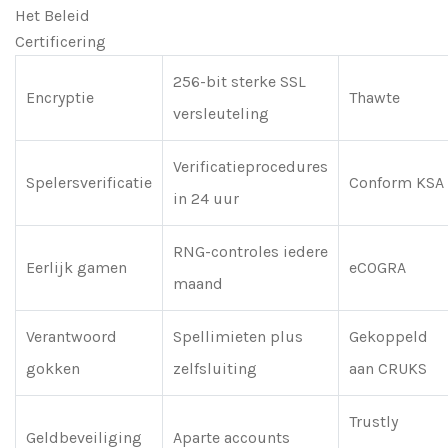
Het Beleid
Certificering
256-bit sterke SSL
Encryptie
Thawte
versleuteling
Verificatieprocedures
Spelersverificatie
Conform KSA
in 24 uur
RNG-controles iedere
Eerlijk gamen
eCOGRA
maand
Verantwoord
Spellimieten plus
Gekoppeld
gokken
zelfsluiting
aan CRUKS
Trustly
Geldbeveiliging
Aparte accounts