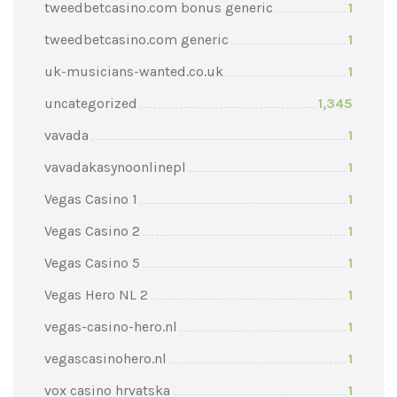
tweedbetcasino.com bonus generic
1
tweedbetcasino.com generic
1
uk-musicians-wanted.co.uk
1
uncategorized
1,345
vavada
1
vavadakasynoonlinepl
1
Vegas Casino 1
1
Vegas Casino 2
1
Vegas Casino 5
1
Vegas Hero NL 2
1
vegas-casino-hero.nl
1
vegascasinohero.nl
1
vox casino hrvatska
1