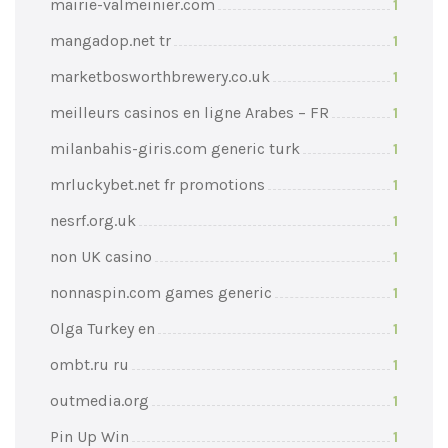
mairie-valmeinier.com
1
mangadop.net tr
1
marketbosworthbrewery.co.uk
1
meilleurs casinos en ligne Arabes – FR
1
milanbahis-giris.com generic turk
1
mrluckybet.net fr promotions
1
nesrf.org.uk
1
non UK casino
1
nonnaspin.com games generic
1
Olga Turkey en
1
ombt.ru ru
1
outmedia.org
1
Pin Up Win
1