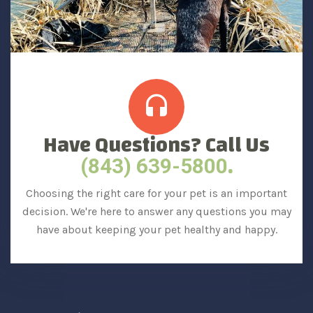
Have Questions? Call Us
.
(843) 639-5800
Choosing the right care for your pet is an important
decision. We're here to answer any questions you may
have about keeping your pet healthy and happy.