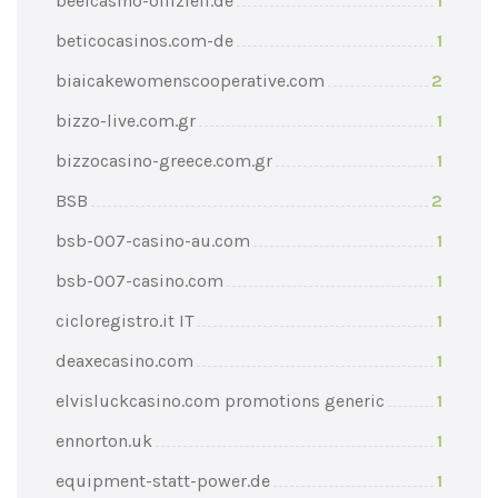
beefcasino-offiziell.de
1
beticocasinos.com-de
1
biaicakewomenscooperative.com
2
bizzo-live.com.gr
1
bizzocasino-greece.com.gr
1
BSB
2
bsb-007-casino-au.com
1
bsb-007-casino.com
1
cicloregistro.it IT
1
deaxecasino.com
1
elvisluckcasino.com promotions generic
1
ennorton.uk
1
equipment-statt-power.de
1