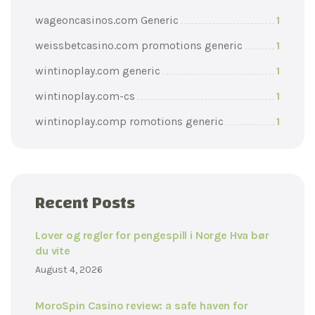
wageoncasinos.com Generic
1
weissbetcasino.com promotions generic
1
wintinoplay.com generic
1
wintinoplay.com-cs
1
wintinoplay.comp romotions generic
1
Recent Posts
Lover og regler for pengespill i Norge Hva bør
du vite
August 4, 2026
MoroSpin Casino review: a safe haven for