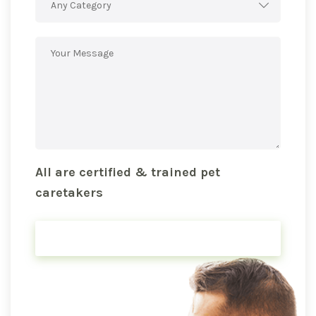
Any Category
All are certified & trained pet
caretakers
FIND PET SITTER