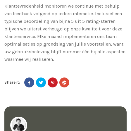
Klanttevredenheid monitoren we continue met behulp
van feedback volgend op iedere interactie. Inclusief een
typische beoordeling van bijna 5 uit 5 rating-sterren
blijven we uiterst verheugd op onze kwaliteit voor deze
klantenservice. Elke maand implementeren ons team
optimalisaties op grondslag van jullie voorstellen, want
uw gebruiksbeleving blijft nummer één bij alle aspecten
waarmee wij realiseren.
Share it: