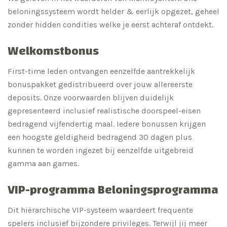
beloningssysteem wordt helder & eerlijk opgezet, geheel
zonder hidden condities welke je eerst achteraf ontdekt.
Welkomstbonus
First-time leden ontvangen eenzelfde aantrekkelijk
bonuspakket gedistribueerd over jouw allereerste
deposits. Onze voorwaarden blijven duidelijk
gepresenteerd inclusief realistische doorspeel-eisen
bedragend vijfendertig maal. Iedere bonussen krijgen
een hoogste geldigheid bedragend 30 dagen plus
kunnen te worden ingezet bij eenzelfde uitgebreid
gamma aan games.
VIP-programma Beloningsprogramma
Dit hiërarchische VIP-systeem waardeert frequente
spelers inclusief bijzondere privileges. Terwijl jij meer