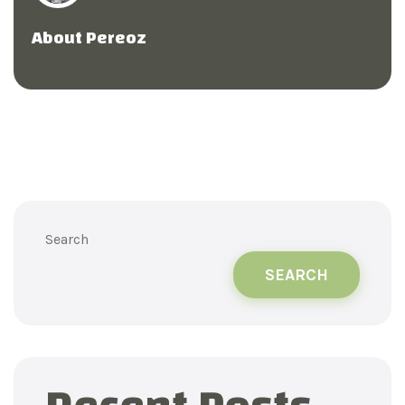
About
Pereoz
Search
SEARCH