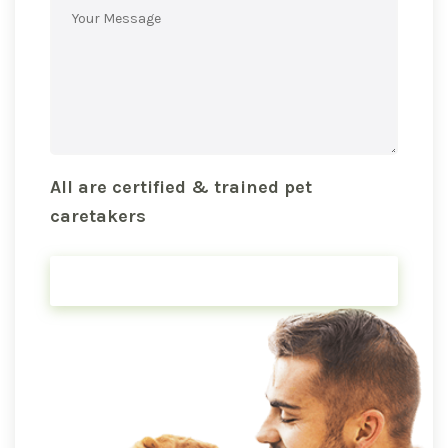
All are certified & trained pet
caretakers
FIND PET SITTER