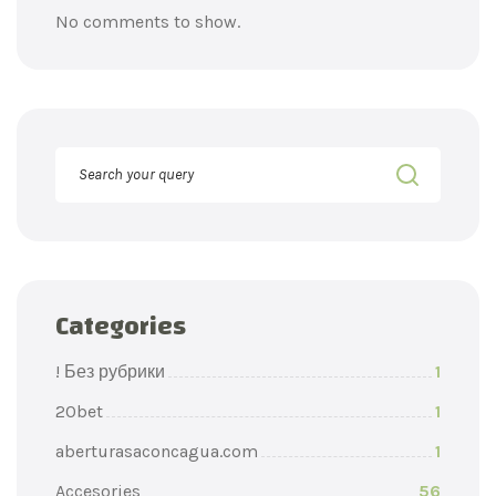
No comments to show.
Categories
! Без рубрики
1
20bet
1
aberturasaconcagua.com
1
Accesories
56