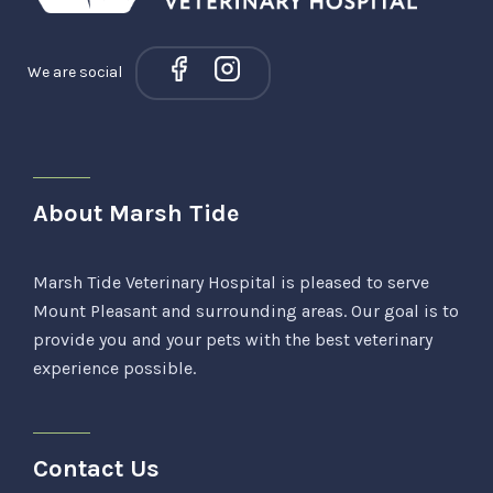
We are social
About Marsh Tide
Marsh Tide Veterinary Hospital is pleased to serve
Mount Pleasant and surrounding areas. Our goal is to
provide you and your pets with the best veterinary
experience possible.
Contact Us