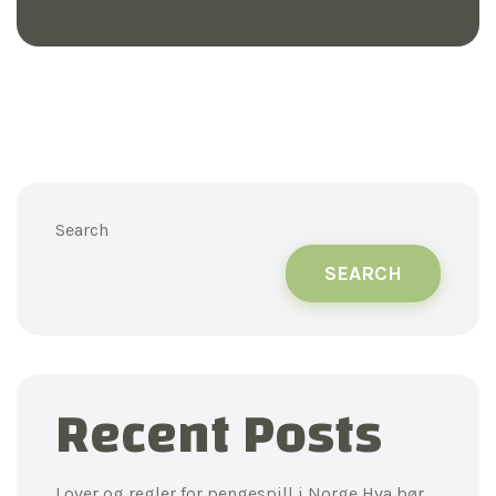
Search
SEARCH
Recent Posts
Lover og regler for pengespill i Norge Hva bør