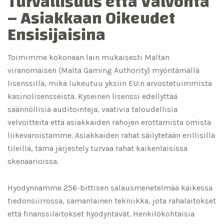
Turvallisuus että Valvonta
– Asiakkaan Oikeudet
Ensisijaisina
Toimimme kokonaan lain mukaisesti Maltan
viranomaisen (Malta Gaming Authority) myöntämällä
lisenssillä, mikä lukeutuu yksiin EU:n arvostetuimmista
kasinolisensseistä. Kyseinen lisenssi edellyttää
säännöllisiä auditointeja, vaativia taloudellisia
velvoitteita että asiakkaiden rahojen erottamista omista
liikevaroistamme. Asiakkaiden rahat säilytetään erillisillä
tileillä, tämä järjestely turvaa rahat kaikenlaisissa
skenaarioissa.
Hyödynnämme 256-bittisen salausmenetelmää kaikessa
tiedonsiirrossa, samanlainen tekniikka, jota rahalaitokset
että finanssilaitokset hyödyntävät. Henkilökohtaisia