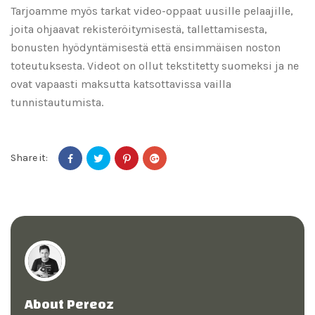
Tarjoamme myös tarkat video-oppaat uusille pelaajille,
joita ohjaavat rekisteröitymisestä, tallettamisesta,
bonusten hyödyntämisestä että ensimmäisen noston
toteutuksesta. Videot on ollut tekstitetty suomeksi ja ne
ovat vapaasti maksutta katsottavissa vailla
tunnistautumista.
Share it:
About
Pereoz