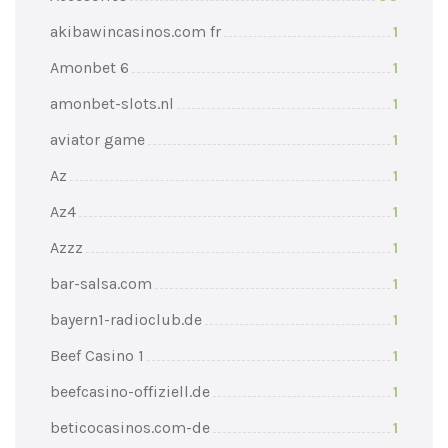
akibawincasinos.com fr
1
Amonbet 6
1
amonbet-slots.nl
1
aviator game
1
Az
1
Az4
1
Azzz
1
bar-salsa.com
1
bayern1-radioclub.de
1
Beef Casino 1
1
beefcasino-offiziell.de
1
beticocasinos.com-de
1