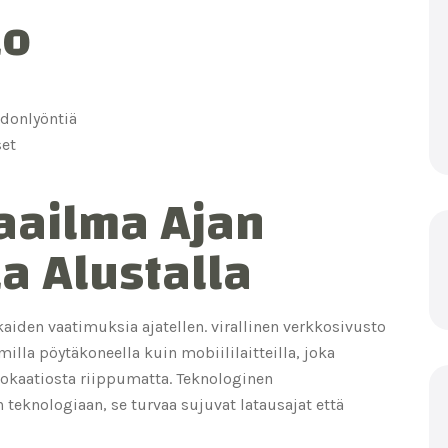
lo
edonlyöntiä
set
aailma Ajan
la Alustalla
iden vaatimuksia ajatellen.
virallinen verkkosivusto
a pöytäkoneella kuin mobiililaitteilla, joka
okaatiosta riippumatta. Teknologinen
knologiaan, se turvaa sujuvat latausajat että