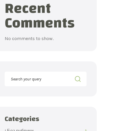
Recent
Comments
No comments to show.
Categories
! Без рубрики
1