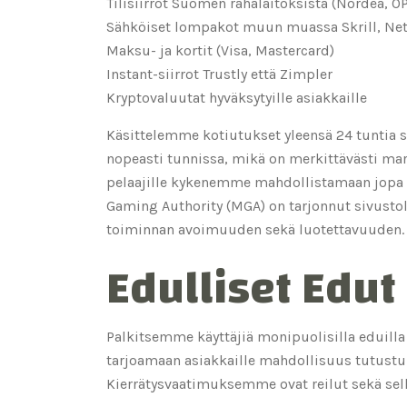
Tilisiirrot Suomen rahalaitoksista (Nordea, O
Sähköiset lompakot muun muassa Skrill, Net
Maksu- ja kortit (Visa, Mastercard)
Instant-siirrot Trustly että Zimpler
Kryptovaluutat hyväksytyille asiakkaille
Käsittelemme kotiutukset yleensä 24 tuntia si
nopeasti tunnissa, mikä on merkittävästi ma
pelaajille kykenemme mahdollistamaan jopa r
Gaming Authority (MGA) on tarjonnut sivust
toiminnan avoimuuden sekä luotettavuuden.
Edulliset Edut
Palkitsemme käyttäjiä monipuolisilla eduill
tarjoamaan asiakkaille mahdollisuus tutust
Kierrätysvaatimuksemme ovat reilut sekä selke