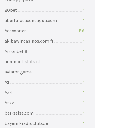
20bet
1
aberturasaconcagua.com
1
Accesories
56
akibawincasinos.com fr
1
Amonbet 6
1
amonbet-slots.nl
1
aviator game
1
Az
1
Az4
1
Azzz
1
bar-salsa.com
1
bayern1-radioclub.de
1