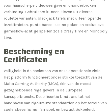
voor haarscherpe videoweergave en ononderbroken
verbinding. Gebruikers kunnen kiezen uit diverse
roulette varianten, blackjack tafels met uiteenlopende
inzetlimieten, punto banco, casino poker, en exclusieve
gameshow-achtige spellen zoals Crazy Time en Monopoly
Live.
Bescherming en
Certificaten
Veiligheid is de hoeksteen van onze operationele visie.
Het platform functioneert onder strikte toezicht van de
Malta Gaming Authority (MGA), één van de meest
gezaghebbende regelgevers in de Europese
kansspelbranche. Deze licentie bindt ons tot het
handhaven van rigoureuze standaarden op het terrein van
spelersbeveiliging, fair spel, en bewust gokbeleid.