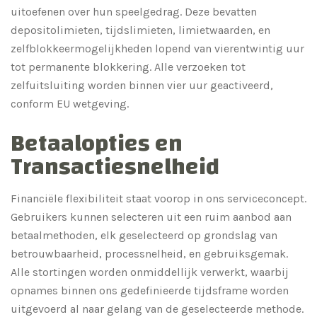
uitoefenen over hun speelgedrag. Deze bevatten
depositolimieten, tijdslimieten, limietwaarden, en
zelfblokkeermogelijkheden lopend van vierentwintig uur
tot permanente blokkering. Alle verzoeken tot
zelfuitsluiting worden binnen vier uur geactiveerd,
conform EU wetgeving.
Betaalopties en
Transactiesnelheid
Financiële flexibiliteit staat voorop in ons serviceconcept.
Gebruikers kunnen selecteren uit een ruim aanbod aan
betaalmethoden, elk geselecteerd op grondslag van
betrouwbaarheid, processnelheid, en gebruiksgemak.
Alle stortingen worden onmiddellijk verwerkt, waarbij
opnames binnen ons gedefinieerde tijdsframe worden
uitgevoerd al naar gelang van de geselecteerde methode.