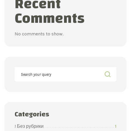
Recent
Comments
No comments to show.
Categories
! Без рубрики
1