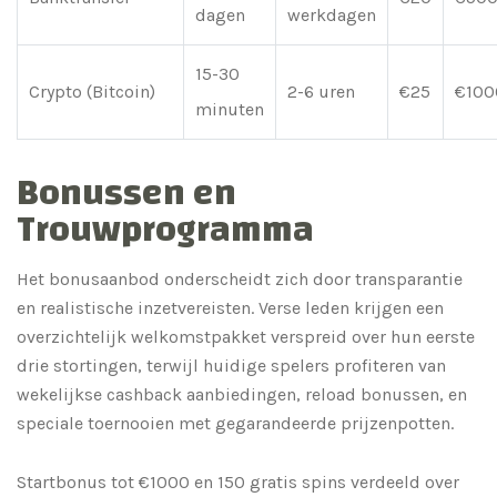
dagen
werkdagen
15-30
Crypto (Bitcoin)
2-6 uren
€25
€100
minuten
Bonussen en
Trouwprogramma
Het bonusaanbod onderscheidt zich door transparantie
en realistische inzetvereisten. Verse leden krijgen een
overzichtelijk welkomstpakket verspreid over hun eerste
drie stortingen, terwijl huidige spelers profiteren van
wekelijkse cashback aanbiedingen, reload bonussen, en
speciale toernooien met gegarandeerde prijzenpotten.
Startbonus tot €1000 en 150 gratis spins verdeeld over