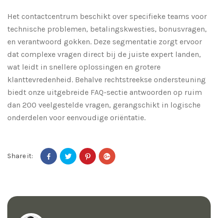
Het contactcentrum beschikt over specifieke teams voor
technische problemen, betalingskwesties, bonusvragen,
en verantwoord gokken. Deze segmentatie zorgt ervoor
dat complexe vragen direct bij de juiste expert landen,
wat leidt in snellere oplossingen en grotere
klanttevredenheid. Behalve rechtstreekse ondersteuning
biedt onze uitgebreide FAQ-sectie antwoorden op ruim
dan 200 veelgestelde vragen, gerangschikt in logische
onderdelen voor eenvoudige oriëntatie.
Share it: