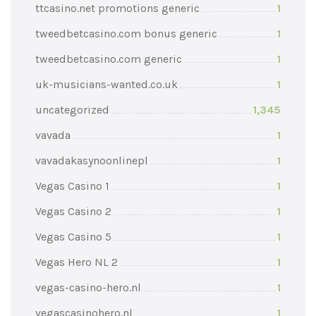
ttcasino.net promotions generic
1
tweedbetcasino.com bonus generic
1
tweedbetcasino.com generic
1
uk-musicians-wanted.co.uk
1
uncategorized
1,345
vavada
1
vavadakasynoonlinepl
1
Vegas Casino 1
1
Vegas Casino 2
1
Vegas Casino 5
1
Vegas Hero NL 2
1
vegas-casino-hero.nl
1
vegascasinohero.nl
1