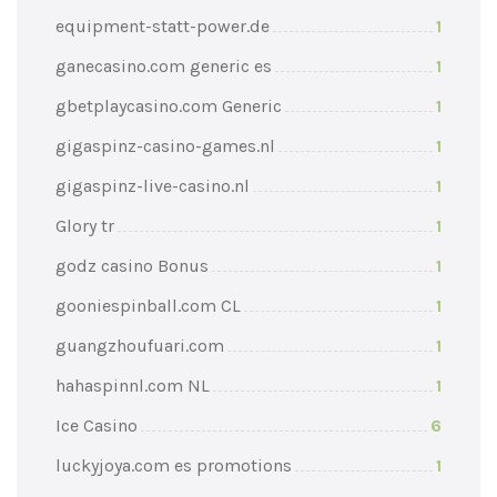
equipment-statt-power.de
1
ganecasino.com generic es
1
gbetplaycasino.com Generic
1
gigaspinz-casino-games.nl
1
gigaspinz-live-casino.nl
1
Glory tr
1
godz casino Bonus
1
gooniespinball.com CL
1
guangzhoufuari.com
1
hahaspinnl.com NL
1
Ice Casino
6
luckyjoya.com es promotions
1