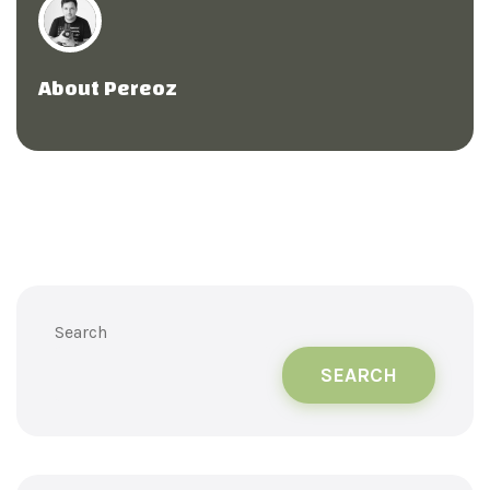
About
Pereoz
Search
SEARCH