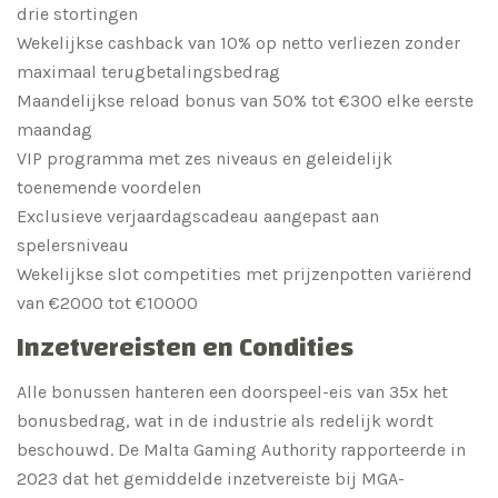
drie stortingen
Wekelijkse cashback van 10% op netto verliezen zonder
maximaal terugbetalingsbedrag
Maandelijkse reload bonus van 50% tot €300 elke eerste
maandag
VIP programma met zes niveaus en geleidelijk
toenemende voordelen
Exclusieve verjaardagscadeau aangepast aan
spelersniveau
Wekelijkse slot competities met prijzenpotten variërend
van €2000 tot €10000
Inzetvereisten en Condities
Alle bonussen hanteren een doorspeel-eis van 35x het
bonusbedrag, wat in de industrie als redelijk wordt
beschouwd. De Malta Gaming Authority rapporteerde in
2023 dat het gemiddelde inzetvereiste bij MGA-