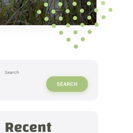
Search
SEARCH
Recent