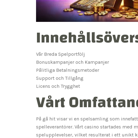
Innehållsöver
Vår Breda Spelportfölj
Bonuskampanjer och Kampanjer
Pålitliga Betalningsmetoder
Support och Tillgång
Licens och Trygghet
Vårt Omfattan
På
gå hit
visar vi en spelsamling som innefatt
spelleverantörer. Vårt casino startades med
spelupplevelser, vilket resulterat i ett unik