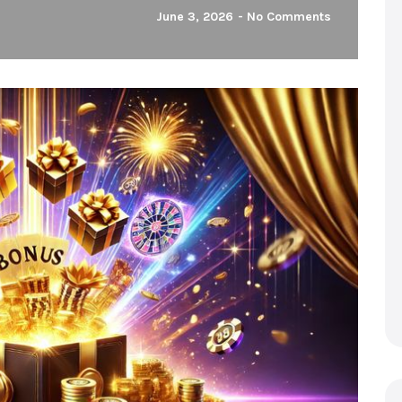
June 3, 2026
No Comments