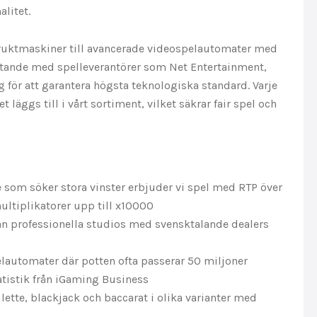
litet.
a fruktmaskiner till avancerade videospelautomater med
lutande med spelleverantörer som Net Entertainment,
för att garantera högsta teknologiska standard. Varje
läggs till i vårt sortiment, vilket säkrar fair spel och
 som söker stora vinster erbjuder vi spel med RTP över
ltiplikatorer upp till x10000
rån professionella studios med svensktalande dealers
automater där potten ofta passerar 50 miljoner
atistik från iGaming Business
tte, blackjack och baccarat i olika varianter med