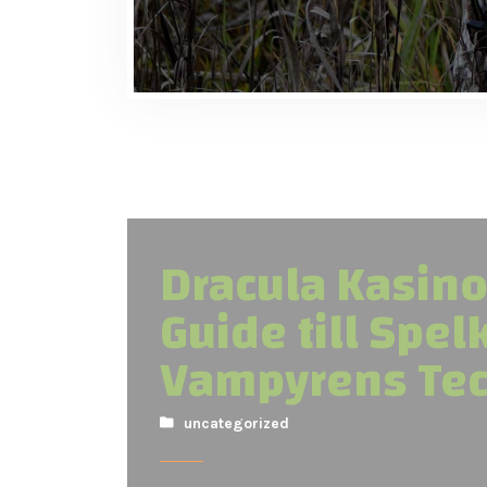
Dracula Kasino
Guide till Spel
Vampyrens Te
uncategorized