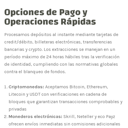
Opciones de Pago y
Operaciones Rápidas
Procesamos depósitos al instante mediante tarjetas de
credit/débito, billeteras electrónicas, transferencias
bancarias y crypto. Los extracciones se manejan en un
período máximo de 24 horas hábiles tras la verificación
de identidad, cumpliendo con las normativas globales
contra el blanqueo de fondos.
Criptomonedas:
Aceptamos Bitcoin, Ethereum,
Litecoin y USDT con verificaciones en cadena de
bloques que garantizan transacciones comprobables y
privadas
Monederos electrónicas:
Skrill, Neteller y eco Payz
ofrecen envíos inmediatas sin comisiones adicionales