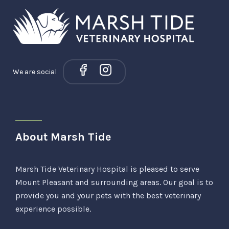
We are social
About Marsh Tide
Marsh Tide Veterinary Hospital is pleased to serve
Mount Pleasant and surrounding areas. Our goal is to
provide you and your pets with the best veterinary
experience possible.