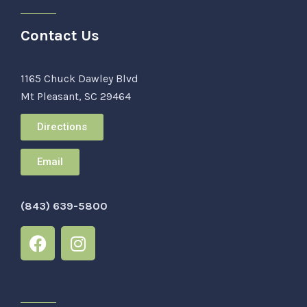
Contact Us
1165 Chuck Dawley Blvd
Mt Pleasant, SC 29464
Directions
Email
(843) 639-5800