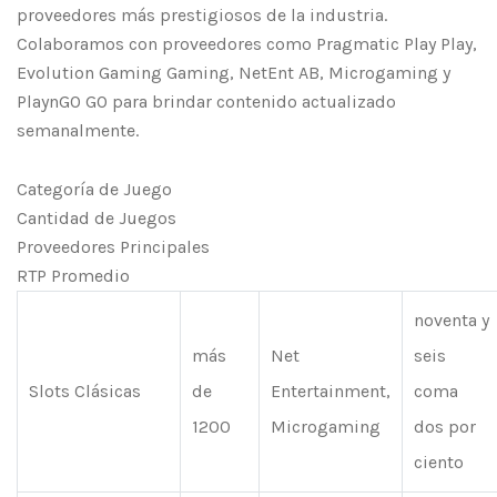
proveedores más prestigiosos de la industria.
Colaboramos con proveedores como Pragmatic Play Play,
Evolution Gaming Gaming, NetEnt AB, Microgaming y
PlaynGO GO para brindar contenido actualizado
semanalmente.
Categoría de Juego
Cantidad de Juegos
Proveedores Principales
RTP Promedio
noventa y
más
Net
seis
Slots Clásicas
de
Entertainment,
coma
1200
Microgaming
dos por
ciento