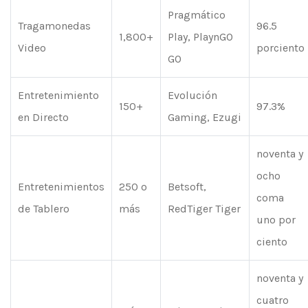
Pragmático
Tragamonedas
96.5
1,800+
Play, PlaynGO
Video
porciento
GO
Entretenimiento
Evolución
150+
97.3%
en Directo
Gaming, Ezugi
noventa y
ocho
Entretenimientos
250 o
Betsoft,
coma
de Tablero
más
RedTiger Tiger
uno por
ciento
noventa y
cuatro