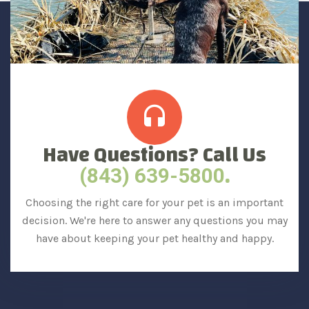
Have Questions? Call Us
.
(843) 639-5800
Choosing the right care for your pet is an important
decision. We're here to answer any questions you may
have about keeping your pet healthy and happy.