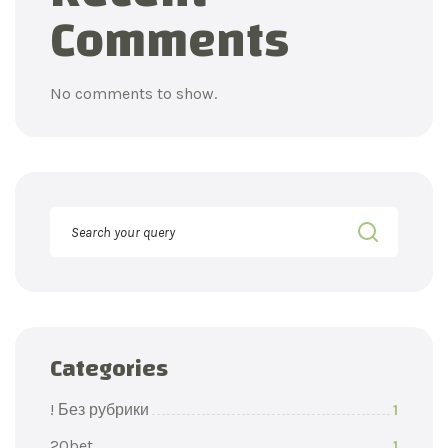
Comments
No comments to show.
Categories
! Без рубрики
1
20bet
1