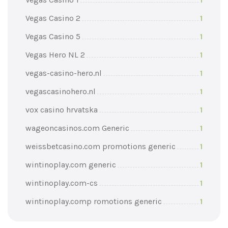
Vegas Casino 2
1
Vegas Casino 5
1
Vegas Hero NL 2
1
vegas-casino-hero.nl
1
vegascasinohero.nl
1
vox casino hrvatska
1
wageoncasinos.com Generic
1
weissbetcasino.com promotions generic
1
wintinoplay.com generic
1
wintinoplay.com-cs
1
wintinoplay.comp romotions generic
1