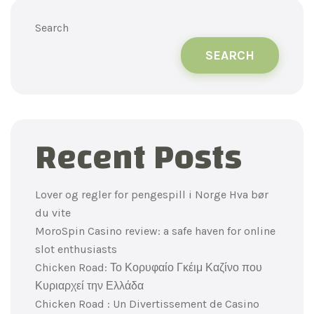
Search
SEARCH
Recent Posts
Lover og regler for pengespill i Norge Hva bør
du vite
MoroSpin Casino review: a safe haven for online
slot enthusiasts
Chicken Road: Το Κορυφαίο Γκέιμ Καζίνο που
Κυριαρχεί την Ελλάδα
Chicken Road : Un Divertissement de Casino