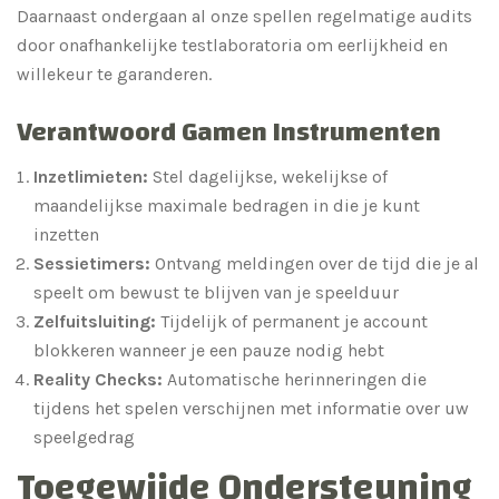
Daarnaast ondergaan al onze spellen regelmatige audits
door onafhankelijke testlaboratoria om eerlijkheid en
willekeur te garanderen.
Verantwoord Gamen Instrumenten
Inzetlimieten:
Stel dagelijkse, wekelijkse of
maandelijkse maximale bedragen in die je kunt
inzetten
Sessietimers:
Ontvang meldingen over de tijd die je al
speelt om bewust te blijven van je speelduur
Zelfuitsluiting:
Tijdelijk of permanent je account
blokkeren wanneer je een pauze nodig hebt
Reality Checks:
Automatische herinneringen die
tijdens het spelen verschijnen met informatie over uw
speelgedrag
Toegewijde Ondersteuning