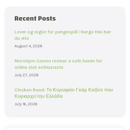
Recent Posts
Lover og regler for pengespill i Norge Hva bør
du vite
August 4, 2026
MoroSpin Casino review: a safe haven for
online slot enthusiasts
July 27, 2026
Chicken Road: Το Κορυφαίο Γκέιμ Καζίνο που
Κυριαρχεί την Ελλάδα
July 16, 2026