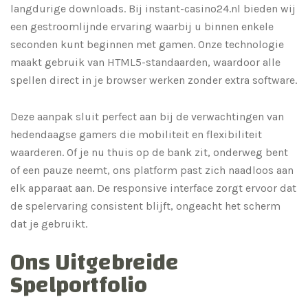
langdurige downloads. Bij
instant-casino24.nl
bieden wij
een gestroomlijnde ervaring waarbij u binnen enkele
seconden kunt beginnen met gamen. Onze technologie
maakt gebruik van HTML5-standaarden, waardoor alle
spellen direct in je browser werken zonder extra software.
Deze aanpak sluit perfect aan bij de verwachtingen van
hedendaagse gamers die mobiliteit en flexibiliteit
waarderen. Of je nu thuis op de bank zit, onderweg bent
of een pauze neemt, ons platform past zich naadloos aan
elk apparaat aan. De responsive interface zorgt ervoor dat
de spelervaring consistent blijft, ongeacht het scherm
dat je gebruikt.
Ons Uitgebreide
Spelportfolio