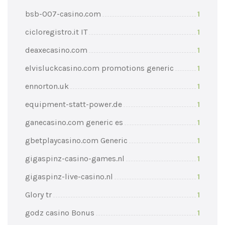
bsb-007-casino.com
1
cicloregistro.it IT
1
deaxecasino.com
1
elvisluckcasino.com promotions generic
1
ennorton.uk
1
equipment-statt-power.de
1
ganecasino.com generic es
1
gbetplaycasino.com Generic
1
gigaspinz-casino-games.nl
1
gigaspinz-live-casino.nl
1
Glory tr
1
godz casino Bonus
1