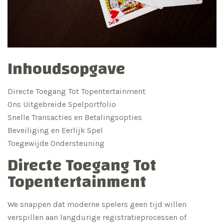
Inhoudsopgave
Directe Toegang Tot Topentertainment
Ons Uitgebreide Spelportfolio
Snelle Transacties en Betalingsopties
Beveiliging en Eerlijk Spel
Toegewijde Ondersteuning
Directe Toegang Tot
Topentertainment
We snappen dat moderne spelers geen tijd willen
verspillen aan langdurige registratieprocessen of