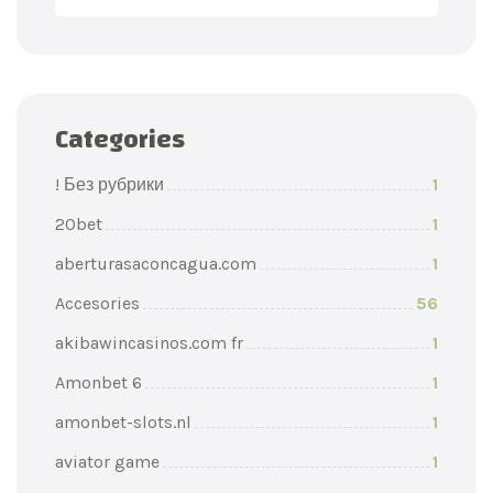
Categories
! Без рубрики
1
20bet
1
aberturasaconcagua.com
1
Accesories
56
akibawincasinos.com fr
1
Amonbet 6
1
amonbet-slots.nl
1
aviator game
1