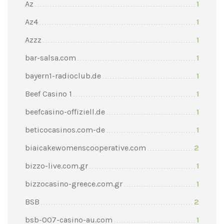
Az
1
Az4
1
Azzz
1
bar-salsa.com
1
bayern1-radioclub.de
1
Beef Casino 1
1
beefcasino-offiziell.de
1
beticocasinos.com-de
1
biaicakewomenscooperative.com
2
bizzo-live.com.gr
1
bizzocasino-greece.com.gr
1
BSB
2
bsb-007-casino-au.com
1