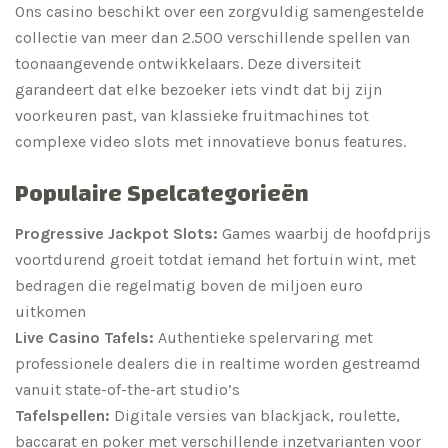
Ons casino beschikt over een zorgvuldig samengestelde
collectie van meer dan 2.500 verschillende spellen van
toonaangevende ontwikkelaars. Deze diversiteit
garandeert dat elke bezoeker iets vindt dat bij zijn
voorkeuren past, van klassieke fruitmachines tot
complexe video slots met innovatieve bonus features.
Populaire Spelcategorieën
Progressive Jackpot Slots:
Games waarbij de hoofdprijs
voortdurend groeit totdat iemand het fortuin wint, met
bedragen die regelmatig boven de miljoen euro
uitkomen
Live Casino Tafels:
Authentieke spelervaring met
professionele dealers die in realtime worden gestreamd
vanuit state-of-the-art studio’s
Tafelspellen:
Digitale versies van blackjack, roulette,
baccarat en poker met verschillende inzetvarianten voor