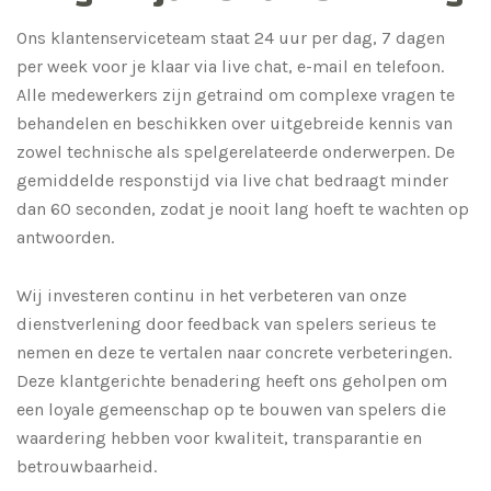
Ons klantenserviceteam staat 24 uur per dag, 7 dagen
per week voor je klaar via live chat, e-mail en telefoon.
Alle medewerkers zijn getraind om complexe vragen te
behandelen en beschikken over uitgebreide kennis van
zowel technische als spelgerelateerde onderwerpen. De
gemiddelde responstijd via live chat bedraagt minder
dan 60 seconden, zodat je nooit lang hoeft te wachten op
antwoorden.
Wij investeren continu in het verbeteren van onze
dienstverlening door feedback van spelers serieus te
nemen en deze te vertalen naar concrete verbeteringen.
Deze klantgerichte benadering heeft ons geholpen om
een loyale gemeenschap op te bouwen van spelers die
waardering hebben voor kwaliteit, transparantie en
betrouwbaarheid.