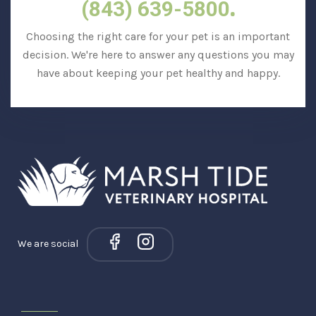
.
(843) 639-5800
Choosing the right care for your pet is an important
decision. We're here to answer any questions you may
have about keeping your pet healthy and happy.
We are social