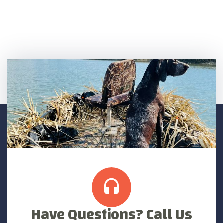
Have Questions? Call Us