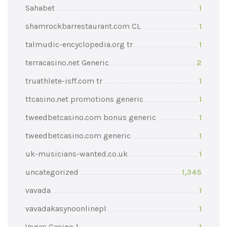
Sahabet
1
shamrockbarrestaurant.com CL
1
talmudic-encyclopedia.org tr
1
terracasino.net Generic
2
truathlete-isff.com tr
1
ttcasino.net promotions generic
1
tweedbetcasino.com bonus generic
1
tweedbetcasino.com generic
1
uk-musicians-wanted.co.uk
1
uncategorized
1,345
vavada
1
vavadakasynoonlinepl
1
Vegas Casino 1
1