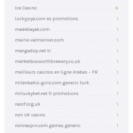
Ice Casino
6
luckyjoya.com es promotions
1
madebayak.com
1
mairie-valmeinier.com
1
mangadop.net tr
1
marketbosworthbrewery.co.uk
1
meilleurs casinos en ligne Arabes – FR
1
milanbahis-giris.com generic turk
1
mrluckybet.net fr promotions
1
nesrf.org.uk
1
non UK casino
1
nonnaspin.com games generic
1