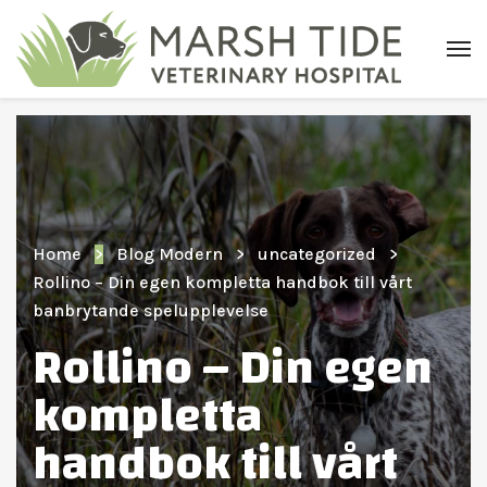
Home
Blog Modern
uncategorized
Rollino – Din egen kompletta handbok till vårt
banbrytande spelupplevelse
Rollino – Din egen
kompletta
handbok till vårt