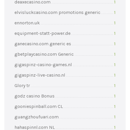
deaxecasino.com
1
elvisluckcasino.com promotions generic
1
ennorton.uk
1
equipment-statt-power.de
1
ganecasino.com generic es
1
gbetplaycasino.com Generic
1
gigaspinz-casino-games.nl
1
gigaspinz-live-casino.nl
1
Glory tr
1
godz casino Bonus
1
gooniespinball.com CL
1
guangzhoufuari.com
1
hahaspinnl.com NL
1