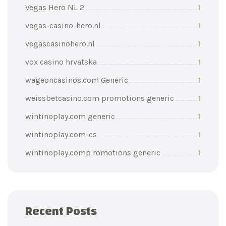
Vegas Hero NL 2
1
vegas-casino-hero.nl
1
vegascasinohero.nl
1
vox casino hrvatska
1
wageoncasinos.com Generic
1
weissbetcasino.com promotions generic
1
wintinoplay.com generic
1
wintinoplay.com-cs
1
wintinoplay.comp romotions generic
1
Recent Posts