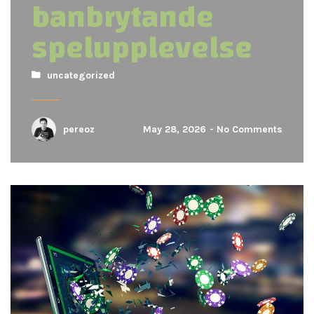
banbrytande
spelupplevelse
uncategorized
pereoz
May 28, 2026
No Comments