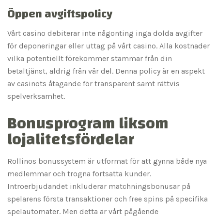
Öppen avgiftspolicy
Vårt casino debiterar inte någonting inga dolda avgifter
för deponeringar eller uttag på vårt casino. Alla kostnader
vilka potentiellt förekommer stammar från din
betaltjänst, aldrig från vår del. Denna policy är en aspekt
av casinots åtagande för transparent samt rättvis
spelverksamhet.
Bonusprogram liksom
lojalitetsfördelar
Rollinos bonussystem är utformat för att gynna både nya
medlemmar och trogna fortsatta kunder.
Introerbjudandet inkluderar matchningsbonusar på
spelarens första transaktioner och free spins på specifika
spelautomater. Men detta är vårt pågående