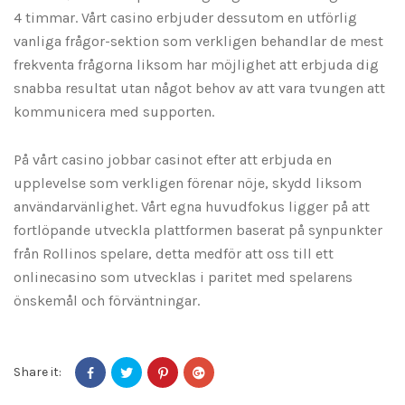
4 timmar. Vårt casino erbjuder dessutom en utförlig
vanliga frågor-sektion som verkligen behandlar de mest
frekventa frågorna liksom har möjlighet att erbjuda dig
snabba resultat utan något behov av att vara tvungen att
kommunicera med supporten.
På vårt casino jobbar casinot efter att erbjuda en
upplevelse som verkligen förenar nöje, skydd liksom
användarvänlighet. Vårt egna huvudfokus ligger på att
fortlöpande utveckla plattformen baserat på synpunkter
från Rollinos spelare, detta medför att oss till ett
onlinecasino som utvecklas i paritet med spelarens
önskemål och förväntningar.
Share it: