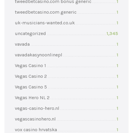
tweedbetcasino.com bonus generic
1
tweedbetcasino.com generic
1
uk-musicians-wanted.co.uk
1
uncategorized
1,345
vavada
1
vavadakasynoonlinepl
1
Vegas Casino 1
1
Vegas Casino 2
1
Vegas Casino 5
1
Vegas Hero NL 2
1
vegas-casino-hero.nl
1
vegascasinohero.nl
1
vox casino hrvatska
1