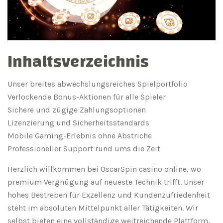
Inhaltsverzeichnis
Unser breites abwechslungsreiches Spielportfolio
Verlockende Bonus-Aktionen für alle Spieler
Sichere und zügige Zahlungsoptionen
Lizenzierung und Sicherheitsstandards
Mobile Gaming-Erlebnis ohne Abstriche
Professioneller Support rund ums die Zeit
Herzlich willkommen bei
OscarSpin casino online
, wo
premium Vergnügung auf neueste Technik trifft. Unser
hohes Bestreben für Exzellenz und Kundenzufriedenheit
steht im absoluten Mittelpunkt aller Tätigkeiten. Wir
selbst bieten eine vollständige weitreichende Plattform,