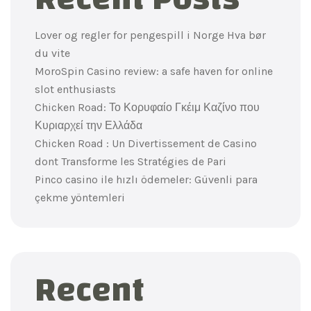
Lover og regler for pengespill i Norge Hva bør
du vite
MoroSpin Casino review: a safe haven for online
slot enthusiasts
Chicken Road: Το Κορυφαίο Γκέιμ Καζίνο που
Κυριαρχεί την Ελλάδα
Chicken Road : Un Divertissement de Casino
dont Transforme les Stratégies de Pari
Pinco casino ile hızlı ödemeler: Güvenli para
çekme yöntemleri
Recent