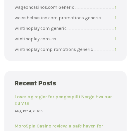
wageoncasinos.com Generic
1
weissbetcasino.com promotions generic
1
wintinoplay.com generic
1
wintinoplay.com-cs
1
wintinoplay.comp romotions generic
1
Recent Posts
Lover og regler for pengespill i Norge Hva bør
du vite
August 4, 2026
MoroSpin Casino review: a safe haven for