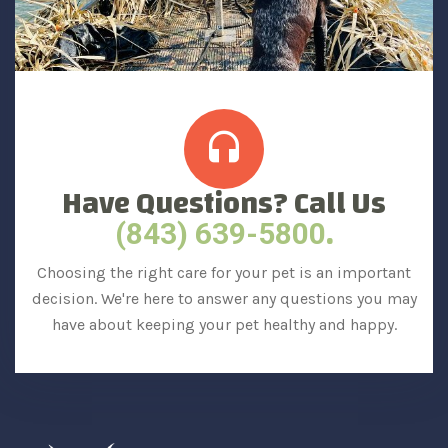
Have Questions? Call Us
.
(843) 639-5800
Choosing the right care for your pet is an important
decision. We're here to answer any questions you may
have about keeping your pet healthy and happy.