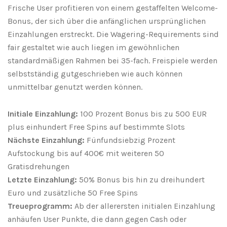
Frische User profitieren von einem gestaffelten Welcome-
Bonus, der sich über die anfänglichen ursprünglichen
Einzahlungen erstreckt. Die Wagering-Requirements sind
fair gestaltet wie auch liegen im gewöhnlichen
standardmäßigen Rahmen bei 35-fach. Freispiele werden
selbstständig gutgeschrieben wie auch können
unmittelbar genutzt werden können.
Initiale Einzahlung:
100 Prozent Bonus bis zu 500 EUR
plus einhundert Free Spins auf bestimmte Slots
Nächste Einzahlung:
Fünfundsiebzig Prozent
Aufstockung bis auf 400€ mit weiteren 50
Gratisdrehungen
Letzte Einzahlung:
50% Bonus bis hin zu dreihundert
Euro und zusätzliche 50 Free Spins
Treueprogramm:
Ab der allerersten initialen Einzahlung
anhäufen User Punkte, die dann gegen Cash oder