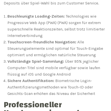
Deposits über Spiel-Wahl bis zum Customer Service.
Beschleunigte Loading-Zeiten:
Technologies wie
Progressive Web App (PWA) (PWA) sorgen für extrem
superschnelle Reaktionszeiten, selbst trotz limitierter
Internetverbindung
Touchscreen-freundliche Navigation:
Alle
Steuerungselemente sind optimal für Touch-Eingabe
optimiert und ermöglichen natürliche Steuerung
Vollständige Spiel-Sammlung:
Über 95% jeglicher
Computer-Titel sind mobile verfügbar sowie laufen
flüssig auf iOS und Google Android
Sichere Authentifikation:
Biometrische Login-
Authentifizierungsmethoden wie Touch-ID oder
Gesichts-Scan erhöhen das Niveau der Sicherheit
Professioneller