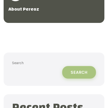
About
Pereoz
Search
SEARCH
Recent Posts