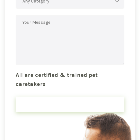
Any Category
All are certified & trained pet
caretakers
FIND PET SITTER