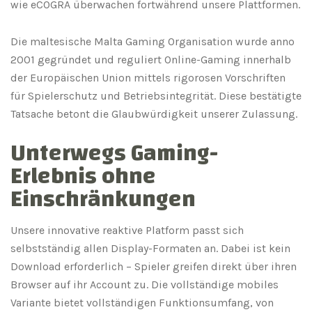
wie eCOGRA überwachen fortwährend unsere Plattformen.
Die maltesische Malta Gaming Organisation wurde anno
2001 gegründet und reguliert Online-Gaming innerhalb
der Europäischen Union mittels rigorosen Vorschriften
für Spielerschutz und Betriebsintegrität. Diese bestätigte
Tatsache betont die Glaubwürdigkeit unserer Zulassung.
Unterwegs Gaming-
Erlebnis ohne
Einschränkungen
Unsere innovative reaktive Platform passt sich
selbstständig allen Display-Formaten an. Dabei ist kein
Download erforderlich – Spieler greifen direkt über ihren
Browser auf ihr Account zu. Die vollständige mobiles
Variante bietet vollständigen Funktionsumfang, von