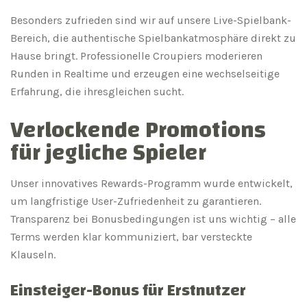
Besonders zufrieden sind wir auf unsere Live-Spielbank-
Bereich, die authentische Spielbankatmosphäre direkt zu
Hause bringt. Professionelle Croupiers moderieren
Runden in Realtime und erzeugen eine wechselseitige
Erfahrung, die ihresgleichen sucht.
Verlockende Promotions
für jegliche Spieler
Unser innovatives Rewards-Programm wurde entwickelt,
um langfristige User-Zufriedenheit zu garantieren.
Transparenz bei Bonusbedingungen ist uns wichtig – alle
Terms werden klar kommuniziert, bar versteckte
Klauseln.
Einsteiger-Bonus für Erstnutzer