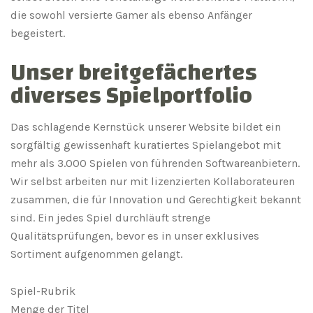
die sowohl versierte Gamer als ebenso Anfänger
begeistert.
Unser breitgefächertes
diverses Spielportfolio
Das schlagende Kernstück unserer Website bildet ein
sorgfältig gewissenhaft kuratiertes Spielangebot mit
mehr als 3.000 Spielen von führenden Softwareanbietern.
Wir selbst arbeiten nur mit lizenzierten Kollaborateuren
zusammen, die für Innovation und Gerechtigkeit bekannt
sind. Ein jedes Spiel durchläuft strenge
Qualitätsprüfungen, bevor es in unser exklusives
Sortiment aufgenommen gelangt.
Spiel-Rubrik
Menge der Titel