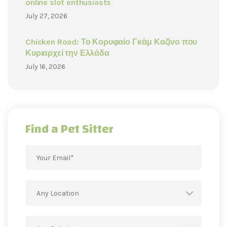
online slot enthusiasts
July 27, 2026
Chicken Road: Το Κορυφαίο Γκέιμ Καζίνο που
Κυριαρχεί την Ελλάδα
July 16, 2026
Find a Pet Sitter
Any Location