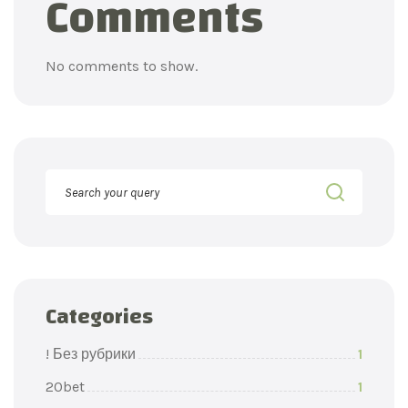
Comments
No comments to show.
Categories
! Без рубрики
1
20bet
1