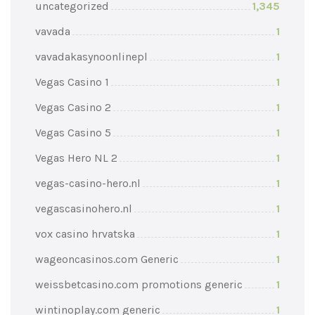
uncategorized
1,345
vavada
1
vavadakasynoonlinepl
1
Vegas Casino 1
1
Vegas Casino 2
1
Vegas Casino 5
1
Vegas Hero NL 2
1
vegas-casino-hero.nl
1
vegascasinohero.nl
1
vox casino hrvatska
1
wageoncasinos.com Generic
1
weissbetcasino.com promotions generic
1
wintinoplay.com generic
1