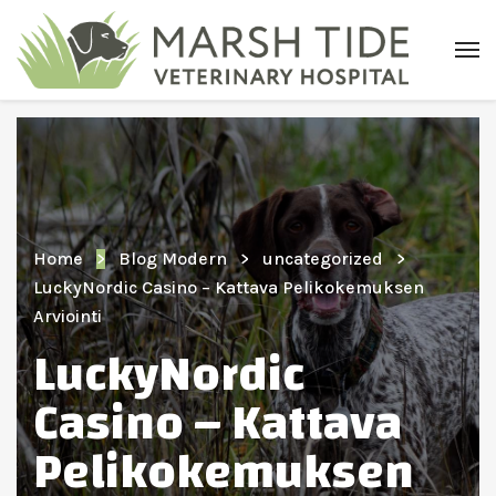
Home
Blog Modern
uncategorized
LuckyNordic Casino – Kattava Pelikokemuksen
Arviointi
LuckyNordic
Casino – Kattava
Pelikokemuksen