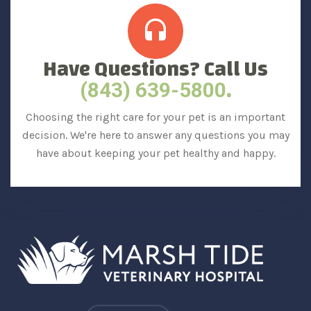
Have Questions? Call Us
.
(843) 639-5800
Choosing the right care for your pet is an important
decision. We're here to answer any questions you may
have about keeping your pet healthy and happy.