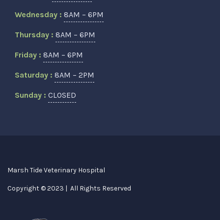
Wednesday :
8AM – 6PM
Thursday :
8AM – 6PM
Friday :
8AM – 6PM
Saturday :
8AM – 2PM
Sunday :
CLOSED
Marsh Tide Veterinary Hospital
Copyright © 2023 | All Rights Reserved