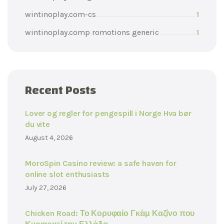
wintinoplay.com-cs
1
wintinoplay.comp romotions generic
1
Recent Posts
Lover og regler for pengespill i Norge Hva bør
du vite
August 4, 2026
MoroSpin Casino review: a safe haven for
online slot enthusiasts
July 27, 2026
Chicken Road: Το Κορυφαίο Γκέιμ Καζίνο που