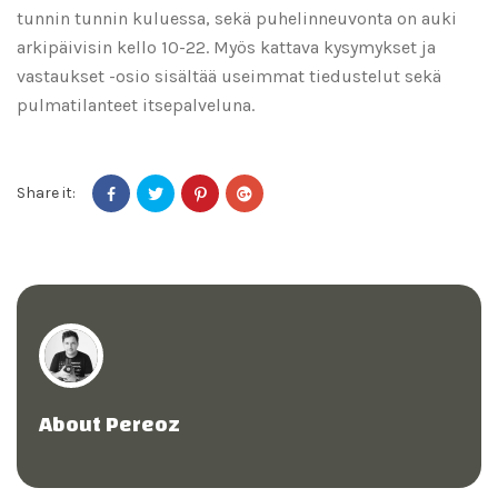
tunnin tunnin kuluessa, sekä puhelinneuvonta on auki
arkipäivisin kello 10-22. Myös kattava kysymykset ja
vastaukset -osio sisältää useimmat tiedustelut sekä
pulmatilanteet itsepalveluna.
Share it:
About
Pereoz