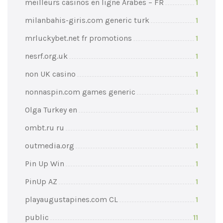
meilleurs casinos en ligne Arabes – FR
1
milanbahis-giris.com generic turk
1
mrluckybet.net fr promotions
1
nesrf.org.uk
1
non UK casino
1
nonnaspin.com games generic
1
Olga Turkey en
1
ombt.ru ru
1
outmedia.org
1
Pin Up Win
1
PinUp AZ
1
playaugustapines.com CL
1
public
11