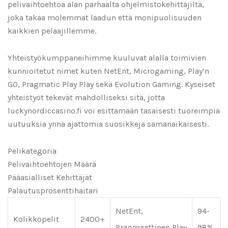
pelivaihtoehtoa alan parhaalta ohjelmistokehittäjiltä,
joka takaa molemmat laadun että monipuolisuuden
kaikkien pelaajillemme.
Yhteistyökumppaneihimme kuuluvat alalla toimivien
kunnioitetut nimet kuten NetEnt, Microgaming, Play’n
GO, Pragmatic Play Play sekä Evolution Gaming. Kyseiset
yhteistyöt tekevät mahdolliseksi sitä, jotta
luckynordiccasino.fi
voi esittämään tasaisesti tuoreimpia
uutuuksia ynnä ajattomia suosikkeja samanaikaisesti.
Pelikategoria
Pelivaihtoehtojen Määrä
Pääasialliset Kehittäjät
Palautusprosenttihaitari
NetEnt,
94-
Kolikkopelit
2400+
Pragmaattinen Play
98%