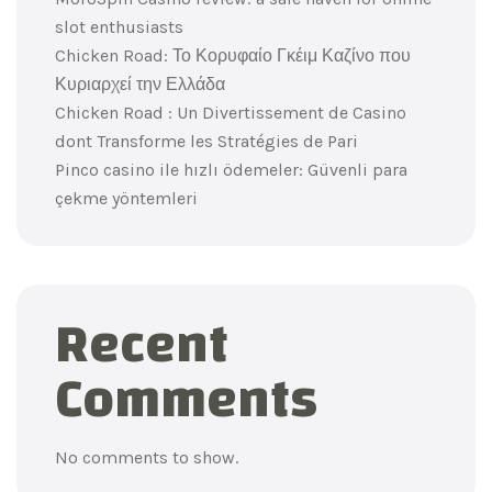
slot enthusiasts
Chicken Road: Το Κορυφαίο Γκέιμ Καζίνο που
Κυριαρχεί την Ελλάδα
Chicken Road : Un Divertissement de Casino
dont Transforme les Stratégies de Pari
Pinco casino ile hızlı ödemeler: Güvenli para
çekme yöntemleri
Recent
Comments
No comments to show.