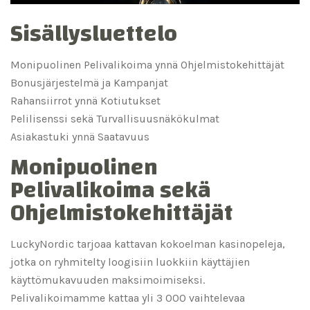
Sisällysluettelo
Monipuolinen Pelivalikoima ynnä Ohjelmistokehittäjät
Bonusjärjestelmä ja Kampanjat
Rahansiirrot ynnä Kotiutukset
Pelilisenssi sekä Turvallisuusnäkökulmat
Asiakastuki ynnä Saatavuus
Monipuolinen
Pelivalikoima sekä
Ohjelmistokehittäjät
LuckyNordic tarjoaa kattavan kokoelman kasinopeleja,
jotka on ryhmitelty loogisiin luokkiin käyttäjien
käyttömukavuuden maksimoimiseksi.
Pelivalikoimamme kattaa yli 3 000 vaihtelevaa