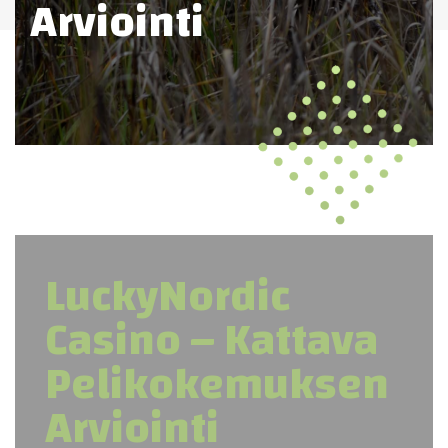
Arviointi
LuckyNordic
Casino – Kattava
Pelikokemuksen
Arviointi