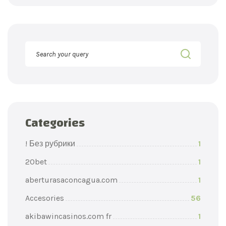
Categories
! Без рубрики
1
20bet
1
aberturasaconcagua.com
1
Accesories
56
akibawincasinos.com fr
1