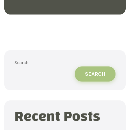
Search
SEARCH
Recent Posts