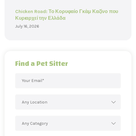
Chicken Road: Το Κορυφαίο Γκέιμ Καζίνο που
Κυριαρχεί την Ελλάδα
July 16, 2026
Find a Pet Sitter
Any Location
Any Category