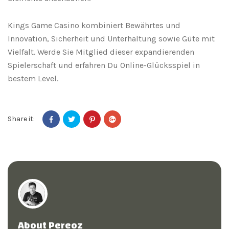
Kings Game Casino kombiniert Bewährtes und
Innovation, Sicherheit und Unterhaltung sowie Güte mit
Vielfalt. Werde Sie Mitglied dieser expandierenden
Spielerschaft und erfahren Du Online-Glücksspiel in
bestem Level.
Share it:
About
Pereoz