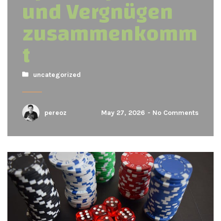
und Vergnügen
zusammenkomm
t
uncategorized
pereoz
May 27, 2026
No Comments