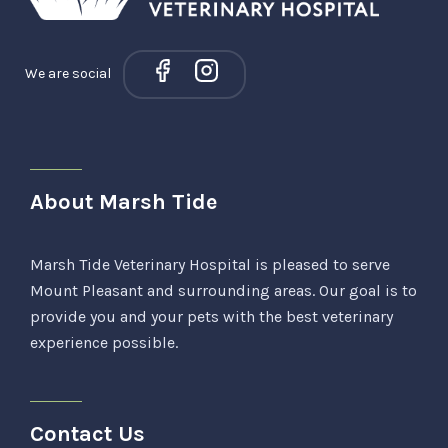
We are social
About Marsh Tide
Marsh Tide Veterinary Hospital is pleased to serve
Mount Pleasant and surrounding areas. Our goal is to
provide you and your pets with the best veterinary
experience possible.
Contact Us