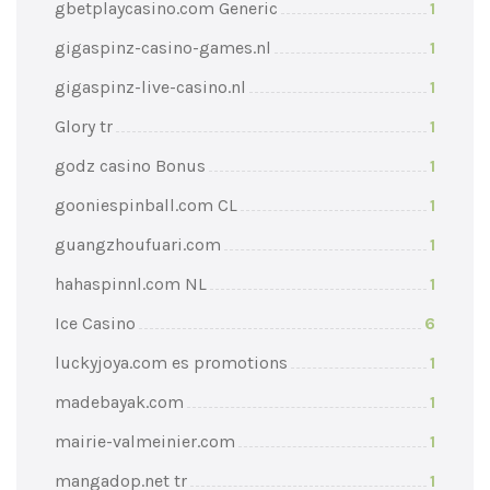
gbetplaycasino.com Generic
1
gigaspinz-casino-games.nl
1
gigaspinz-live-casino.nl
1
Glory tr
1
godz casino Bonus
1
gooniespinball.com CL
1
guangzhoufuari.com
1
hahaspinnl.com NL
1
Ice Casino
6
luckyjoya.com es promotions
1
madebayak.com
1
mairie-valmeinier.com
1
mangadop.net tr
1