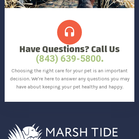
Have Questions? Call Us
.
(843) 639-5800
Choosing the right care for your pet is an important
decision. We're here to answer any questions you may
have about keeping your pet healthy and happy.