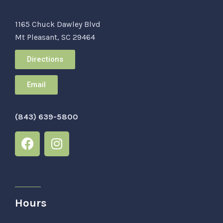
1165 Chuck Dawley Blvd
Mt Pleasant, SC 29464
Directions
Email
(843) 639-5800
Hours