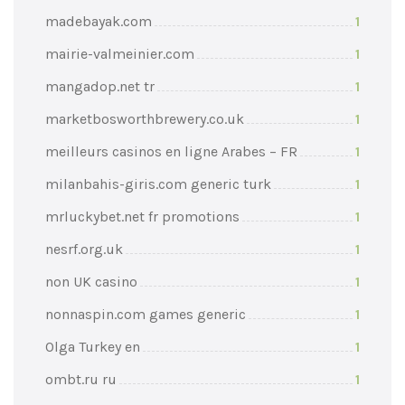
madebayak.com
1
mairie-valmeinier.com
1
mangadop.net tr
1
marketbosworthbrewery.co.uk
1
meilleurs casinos en ligne Arabes – FR
1
milanbahis-giris.com generic turk
1
mrluckybet.net fr promotions
1
nesrf.org.uk
1
non UK casino
1
nonnaspin.com games generic
1
Olga Turkey en
1
ombt.ru ru
1