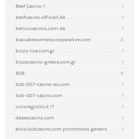
Beef Casino 1
1
beefcasino-offiziell.de
1
beticocasinos.com-de
1
biaicakewomenscooperative.com
2
bizzo-live.com.gr
1
bizzocasino-greece.com.gr
1
BSB
2
bsb-007-casino-au.com
1
bsb-007-casino.com
1
cicloregistro.it IT
1
deaxecasino.com
1
elvisluckcasino.com promotions generic
1