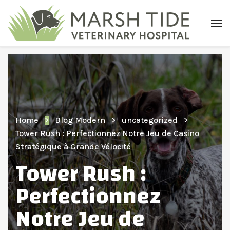
Home
Blog Modern
uncategorized
Tower Rush : Perfectionnez Notre Jeu de Casino
Stratégique à Grande Vélocité
Tower Rush :
Perfectionnez
Notre Jeu de