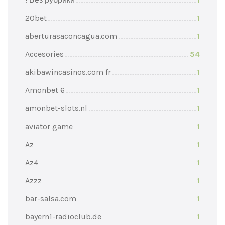
20bet
1
aberturasaconcagua.com
1
Accesories
54
akibawincasinos.com fr
1
Amonbet 6
1
amonbet-slots.nl
1
aviator game
1
Az
1
Az4
1
Azzz
1
bar-salsa.com
1
bayern1-radioclub.de
1