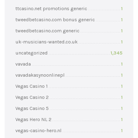
ttcasino.net promotions generic
1
tweedbetcasino.com bonus generic
1
tweedbetcasino.com generic
1
uk-musicians-wanted.co.uk
1
uncategorized
1,345
vavada
1
vavadakasynoonlinepl
1
Vegas Casino 1
1
Vegas Casino 2
1
Vegas Casino 5
1
Vegas Hero NL 2
1
vegas-casino-hero.nl
1