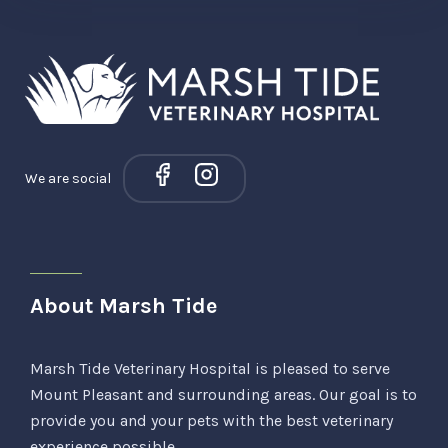
We are social
About Marsh Tide
Marsh Tide Veterinary Hospital is pleased to serve
Mount Pleasant and surrounding areas. Our goal is to
provide you and your pets with the best veterinary
experience possible.