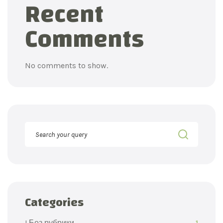
Recent
Comments
No comments to show.
Categories
! Без рубрики
1