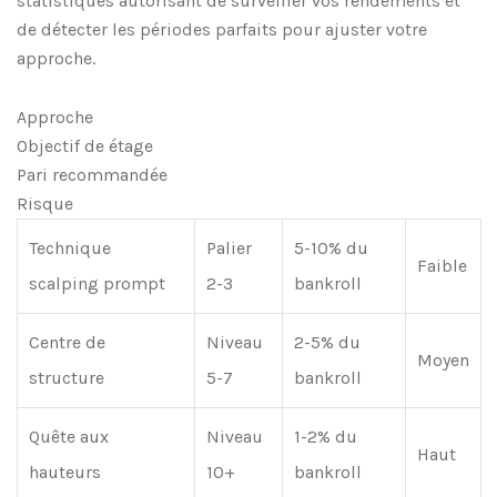
statistiques autorisant de surveiller vos rendements et
de détecter les périodes parfaits pour ajuster votre
approche.
Approche
Objectif de étage
Pari recommandée
Risque
Technique
Palier
5-10% du
Faible
scalping prompt
2-3
bankroll
Centre de
Niveau
2-5% du
Moyen
structure
5-7
bankroll
Quête aux
Niveau
1-2% du
Haut
hauteurs
10+
bankroll