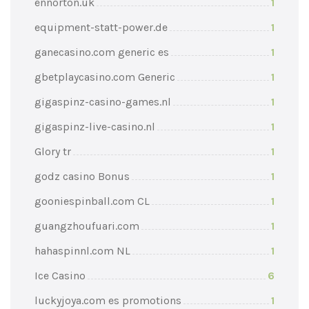
ennorton.uk
1
equipment-statt-power.de
1
ganecasino.com generic es
1
gbetplaycasino.com Generic
1
gigaspinz-casino-games.nl
1
gigaspinz-live-casino.nl
1
Glory tr
1
godz casino Bonus
1
gooniespinball.com CL
1
guangzhoufuari.com
1
hahaspinnl.com NL
1
Ice Casino
6
luckyjoya.com es promotions
1