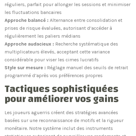
réguliers, parfait pour allonger les sessions et minimiser
les fluctuations bancaires
Approche balancé :
Alternance entre consolidation et
prises de risque évaluées, autorisant d’accéder à
régulièrement les paliers médians
Approche audacieux :
Recherche systématique des
multiplicateurs élevés, acceptant cette variance
considérable pour viser les cimes lucratifs
Style sur mesure :
Réglage manuel des seuils de retrait
programmé d’après vos préférences propres
Tactiques sophistiquées
pour améliorer vos gains
Les joueurs aguerris créent des stratégies avancées
basées sur une reconnaissance de motifs et la rigueur
monétaire. Notre système inclut des instruments