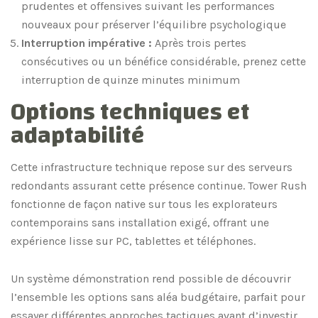
prudentes et offensives suivant les performances
nouveaux pour préserver l’équilibre psychologique
Interruption impérative :
Après trois pertes
consécutives ou un bénéfice considérable, prenez cette
interruption de quinze minutes minimum
Options techniques et
adaptabilité
Cette infrastructure technique repose sur des serveurs
redondants assurant cette présence continue. Tower Rush
fonctionne de façon native sur tous les explorateurs
contemporains sans installation exigé, offrant une
expérience lisse sur PC, tablettes et téléphones.
Un système démonstration rend possible de découvrir
l’ensemble les options sans aléa budgétaire, parfait pour
essayer différentes approches tactiques avant d’investir