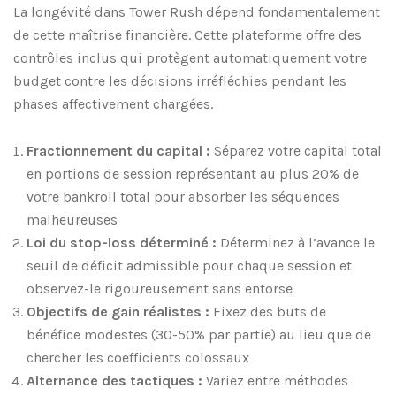
La longévité dans Tower Rush dépend fondamentalement
de cette maîtrise financière. Cette plateforme offre des
contrôles inclus qui protègent automatiquement votre
budget contre les décisions irréfléchies pendant les
phases affectivement chargées.
Fractionnement du capital :
Séparez votre capital total
en portions de session représentant au plus 20% de
votre bankroll total pour absorber les séquences
malheureuses
Loi du stop-loss déterminé :
Déterminez à l’avance le
seuil de déficit admissible pour chaque session et
observez-le rigoureusement sans entorse
Objectifs de gain réalistes :
Fixez des buts de
bénéfice modestes (30-50% par partie) au lieu que de
chercher les coefficients colossaux
Alternance des tactiques :
Variez entre méthodes