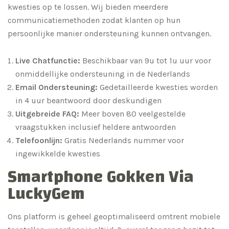
kwesties op te lossen. Wij bieden meerdere
communicatiemethoden zodat klanten op hun
persoonlijke manier ondersteuning kunnen ontvangen.
Live Chatfunctie:
Beschikbaar van 9u tot 1u uur voor
onmiddellijke ondersteuning in de Nederlands
Email Ondersteuning:
Gedetailleerde kwesties worden
in 4 uur beantwoord door deskundigen
Uitgebreide FAQ:
Meer boven 80 veelgestelde
vraagstukken inclusief heldere antwoorden
Telefoonlijn:
Gratis Nederlands nummer voor
ingewikkelde kwesties
Smartphone Gokken Via
LuckyGem
Ons platform is geheel geoptimaliseerd omtrent mobiele