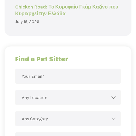
Chicken Road: Το Κορυφαίο Γκέιμ Καζίνο που
Κυριαρχεί την Ελλάδα
July 16, 2026
Find a Pet Sitter
Any Location
Any Category