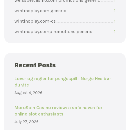
weissbetcasino.com promotions generic
1
wintinoplay.com generic
1
wintinoplay.com-cs
1
wintinoplay.comp romotions generic
1
Recent Posts
Lover og regler for pengespill i Norge Hva bør
du vite
August 4, 2026
MoroSpin Casino review: a safe haven for
online slot enthusiasts
July 27, 2026