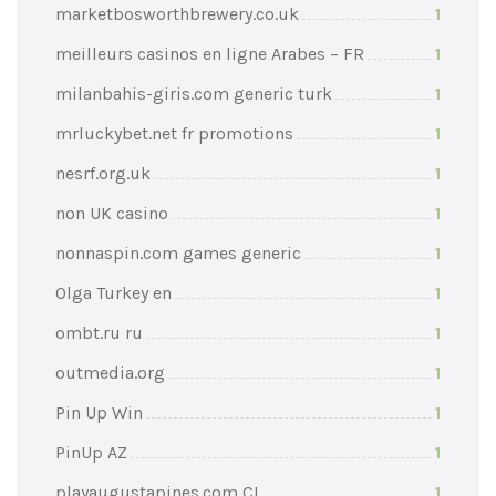
marketbosworthbrewery.co.uk
1
meilleurs casinos en ligne Arabes – FR
1
milanbahis-giris.com generic turk
1
mrluckybet.net fr promotions
1
nesrf.org.uk
1
non UK casino
1
nonnaspin.com games generic
1
Olga Turkey en
1
ombt.ru ru
1
outmedia.org
1
Pin Up Win
1
PinUp AZ
1
playaugustapines.com CL
1