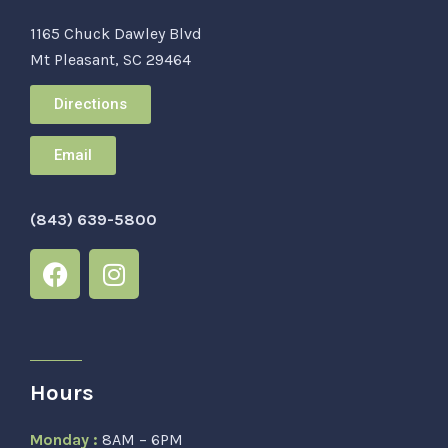
1165 Chuck Dawley Blvd
Mt Pleasant, SC 29464
Directions
Email
(843) 639-5800
Hours
Monday :
8AM – 6PM