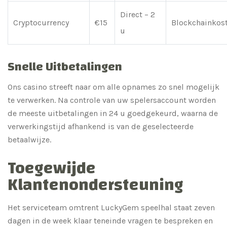
Direct – 2
Cryptocurrency
€15
Blockchainkos
u
Snelle Uitbetalingen
Ons casino streeft naar om alle opnames zo snel mogelijk
te verwerken. Na controle van uw spelersaccount worden
de meeste uitbetalingen in 24 u goedgekeurd, waarna de
verwerkingstijd afhankend is van de geselecteerde
betaalwijze.
Toegewijde
Klantenondersteuning
Het serviceteam omtrent LuckyGem speelhal staat zeven
dagen in de week klaar teneinde vragen te bespreken en