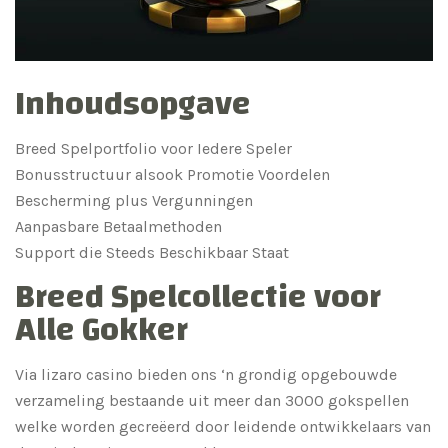
Inhoudsopgave
Breed Spelportfolio voor Iedere Speler
Bonusstructuur alsook Promotie Voordelen
Bescherming plus Vergunningen
Aanpasbare Betaalmethoden
Support die Steeds Beschikbaar Staat
Breed Spelcollectie voor
Alle Gokker
Via
lizaro casino
bieden ons ‘n grondig opgebouwde
verzameling bestaande uit meer dan 3000 gokspellen
welke worden gecreëerd door leidende ontwikkelaars van