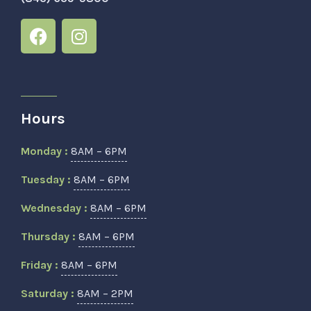
Hours
Monday :
8AM – 6PM
Tuesday :
8AM – 6PM
Wednesday :
8AM – 6PM
Thursday :
8AM – 6PM
Friday :
8AM – 6PM
Saturday :
8AM – 2PM