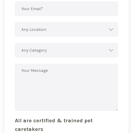
Any Location
Any Category
All are certified & trained pet
caretakers