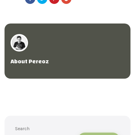
About
Pereoz
Search