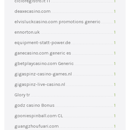
cicloregistro.it IT
1
deaxecasino.com
1
elvisluckcasino.com promotions generic
1
ennorton.uk
1
equipment-statt-power.de
1
ganecasino.com generic es
1
gbetplaycasino.com Generic
1
gigaspinz-casino-games.nl
1
gigaspinz-live-casino.nl
1
Glory tr
1
godz casino Bonus
1
gooniespinball.com CL
1
guangzhoufuari.com
1