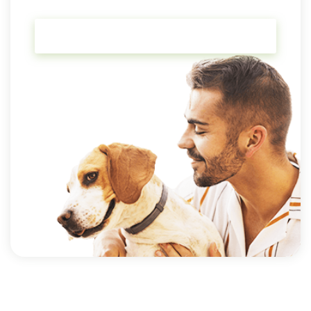
FIND PET SITTER