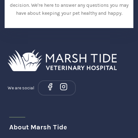
decision. We're here to answer any questions you may
have about keeping your pet healthy and happy.
We are social
About Marsh Tide