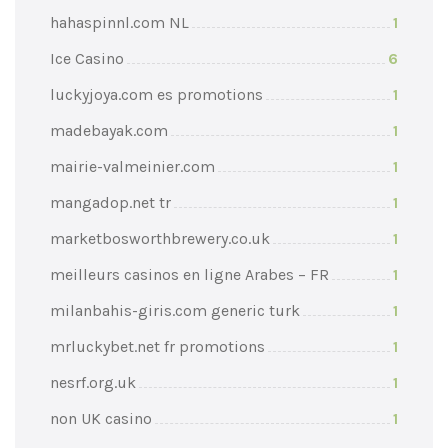
hahaspinnl.com NL
1
Ice Casino
6
luckyjoya.com es promotions
1
madebayak.com
1
mairie-valmeinier.com
1
mangadop.net tr
1
marketbosworthbrewery.co.uk
1
meilleurs casinos en ligne Arabes – FR
1
milanbahis-giris.com generic turk
1
mrluckybet.net fr promotions
1
nesrf.org.uk
1
non UK casino
1