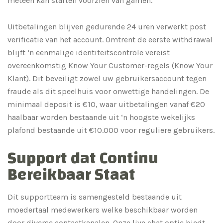
meteen kan starten voorzien van gamen.
Uitbetalingen blijven gedurende 24 uren verwerkt post
verificatie van het account. Omtrent de eerste withdrawal
blijft ‘n eenmalige identiteitscontrole vereist
overeenkomstig Know Your Customer-regels (Know Your
Klant). Dit beveiligt zowel uw gebruikersaccount tegen
fraude als dit speelhuis voor onwettige handelingen. De
minimaal deposit is €10, waar uitbetalingen vanaf €20
haalbaar worden bestaande uit ‘n hoogste wekelijks
plafond bestaande uit €10.000 voor reguliere gebruikers.
Support dat Continu
Bereikbaar Staat
Dit supportteam is samengesteld bestaande uit
moedertaal medewerkers welke beschikbaar worden
door diverse contactkanalen. Onze live chat optie biedt