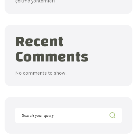
çekme yöntemleri
Recent
Comments
No comments to show.