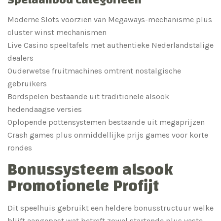
Spelaanbod Categorieën
Moderne Slots voorzien van Megaways-mechanisme plus
cluster winst mechanismen
Live Casino speeltafels met authentieke Nederlandstalige
dealers
Ouderwetse fruitmachines omtrent nostalgische
gebruikers
Bordspelen bestaande uit traditionele alsook
hedendaagse versies
Oplopende pottensystemen bestaande uit megaprijzen
Crash games plus onmiddellijke prijs games voor korte
rondes
Bonussysteem alsook
Promotionele Profijt
Dit speelhuis gebruikt een heldere bonusstructuur welke
blijft aangepast wat betreft zowel startende plus vaste