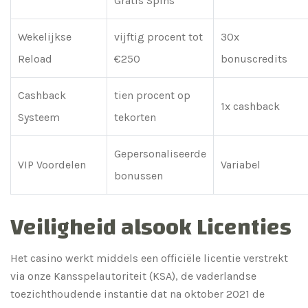
Gratis Spins
Wekelijkse
vijftig procent tot
30x
Reload
€250
bonuscredits
Cashback
tien procent op
1x cashback
Systeem
tekorten
Gepersonaliseerde
VIP Voordelen
Variabel
bonussen
Veiligheid alsook Licenties
Het casino werkt middels een officiële licentie verstrekt
via onze Kansspelautoriteit (KSA), de vaderlandse
toezichthoudende instantie dat na oktober 2021 de