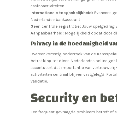
casinoactiviteiten
Internationale toegankelijkheid:
Eveneens ges
Nederlandse bankaccount
Geen centrale registratie:
Jouw spelgedrag w
Aanpasbaarheid:
Mogelijkheid opdat door d
Privacy in de hoedanigheid va
Overeenkomstig onderzoek van de Kansspelau
betrekking tot diens Nederlandse online gokker
accentueert dat importantie van vertrouwelij
activiteiten centraal blijven vastgelegd. Por
validatie.
Security en b
Een frequent gevraagde probleem betreft of s