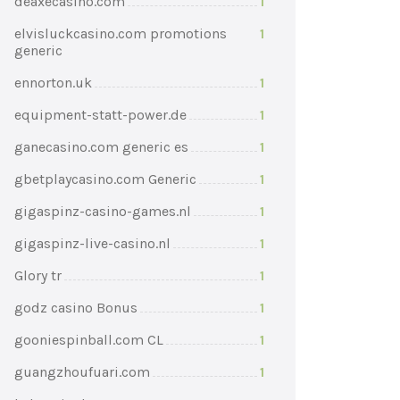
deaxecasino.com
1
elvisluckcasino.com promotions
1
generic
ennorton.uk
1
equipment-statt-power.de
1
ganecasino.com generic es
1
gbetplaycasino.com Generic
1
gigaspinz-casino-games.nl
1
gigaspinz-live-casino.nl
1
Glory tr
1
godz casino Bonus
1
gooniespinball.com CL
1
guangzhoufuari.com
1