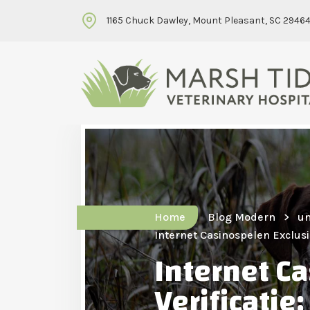
1165 Chuck Dawley, Mount Pleasant, SC 2946
Home
Blog Modern
un
Internet Casinospelen Exclusie
Internet C
Verificatie