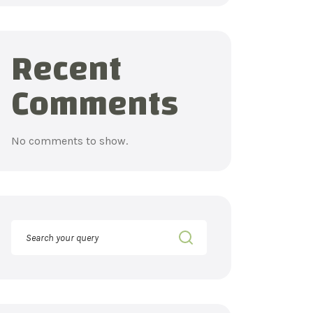
Recent
Comments
No comments to show.