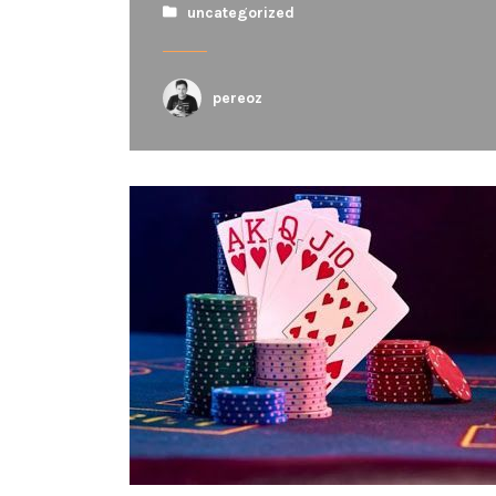
uncategorized
pereoz