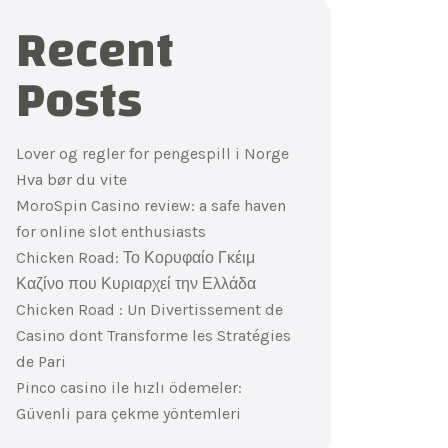
Recent
Posts
Lover og regler for pengespill i Norge
Hva bør du vite
MoroSpin Casino review: a safe haven
for online slot enthusiasts
Chicken Road: Το Κορυφαίο Γκέιμ
Καζίνο που Κυριαρχεί την Ελλάδα
Chicken Road : Un Divertissement de
Casino dont Transforme les Stratégies
de Pari
Pinco casino ile hızlı ödemeler:
Güvenli para çekme yöntemleri