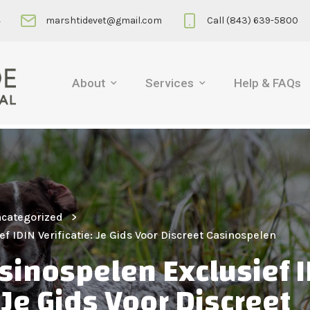
4
marshtidevet@gmail.com
Call (843) 639-5800
About
Services
Help & FAQs
categorized
f IDIN Verificatie: Je Gids Voor Discreet Casinospelen
asinospelen Exclusief 
: Je Gids Voor Discreet