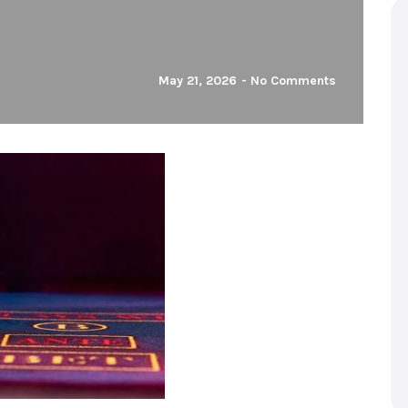
May 21, 2026
No Comments