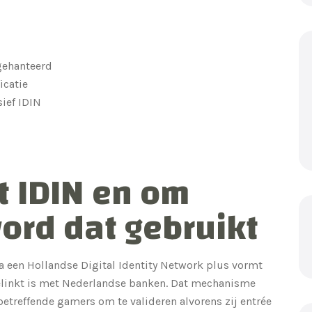
gehanteerd
icatie
ief IDIN
 IDIN en om
ord dat gebruikt
ia een Hollandse Digital Identity Network plus vormt
elinkt is met Nederlandse banken. Dat mechanisme
etreffende gamers om te valideren alvorens zij entrée