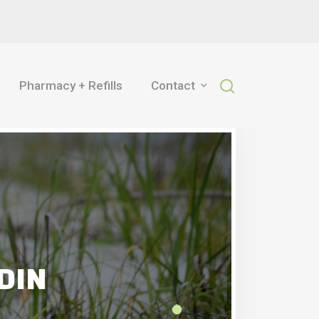
Pharmacy + Refills
Contact
IDIN