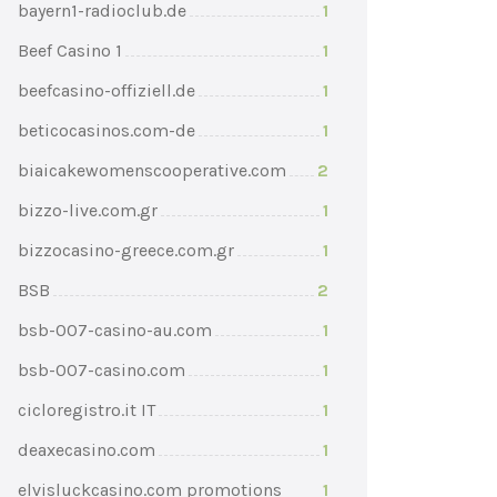
bayern1-radioclub.de
1
Beef Casino 1
1
beefcasino-offiziell.de
1
beticocasinos.com-de
1
biaicakewomenscooperative.com
2
bizzo-live.com.gr
1
bizzocasino-greece.com.gr
1
BSB
2
bsb-007-casino-au.com
1
bsb-007-casino.com
1
cicloregistro.it IT
1
deaxecasino.com
1
elvisluckcasino.com promotions
1