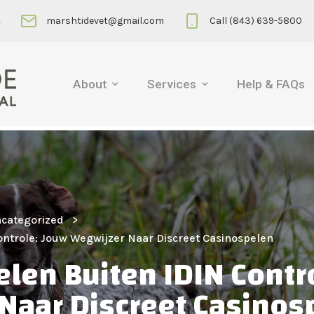
4
marshtidevet@gmail.com
Call (843) 639-5800
About
Services
Help & FAQs
categorized
Controle: Jouw Wegwijzer Naar Discreet Casinospelen
elen Buiten IDIN Contr
Naar Discreet Casinos