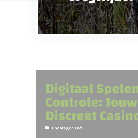
Digitaal Spele
Controle: Jouw
Discreet Casi
uncategorized