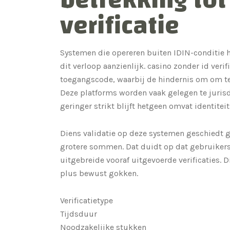
betrekking tot
verificatie
Systemen die opereren buiten IDIN-conditie ha
dit verloop aanzienlijk.
casino zonder id verifi
toegangscode, waarbij de hindernis om om te
Deze platforms worden vaak gelegen te jurisd
geringer strikt blijft hetgeen omvat identiteit
Diens validatie op deze systemen geschiedt 
grotere sommen. Dat duidt op dat gebruiker
uitgebreide vooraf uitgevoerde verificaties.
plus bewust gokken.
Verificatietype
Tijdsduur
Noodzakelijke stukken