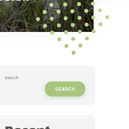
Search
SEARCH