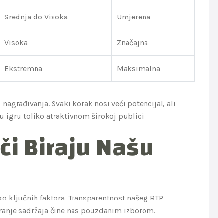
Srednja do Visoka
Umjerena
Visoka
Značajna
Ekstremna
Maksimalna
nagrađivanja. Svaki korak nosi veći potencijal, ali
šu igru toliko atraktivnom širokoj publici.
či Biraju Našu
ko ključnih faktora. Transparentnost našeg RTP
iranje sadržaja čine nas pouzdanim izborom.