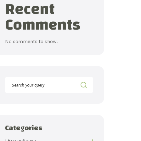
Recent
Comments
No comments to show.
Categories
! Без рубрики
1