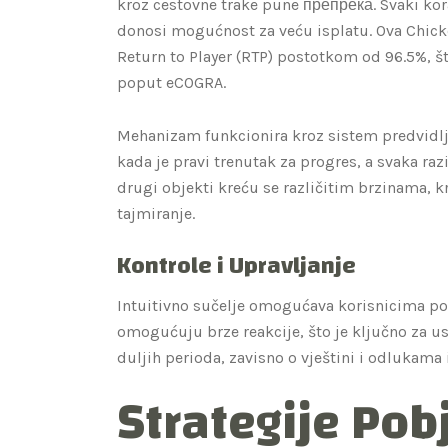
kroz cestovne trake pune препрека. Svaki kora
donosi mogućnost za veću isplatu. Ova
Chick
Return to Player (RTP) postotkom od 96.5%, š
poput eCOGRA.
Mehanizam funkcionira kroz sistem predvidlji
kada je pravi trenutak za progres, a svaka ra
drugi objekti kreću se različitim brzinama, k
tajmiranje.
Kontrole i Upravljanje
Intuitivno sučelje omogućava korisnicima pot
omogućuju brze reakcije, što je ključno za us
duljih perioda, zavisno o vještini i odlukama 
Strategije Pob