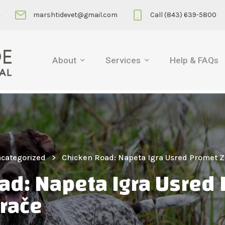
4
marshtidevet@gmail.com
Call (843) 639-5800
About
Services
Help & FAQs
categorized
Chicken Road: Napeta Igra Usred Promet Z
ad: Napeta Igra Usred
rače