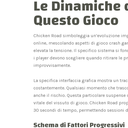
Le Dinamiche 
Questo Gioco
Chicken Road simboleggia un’evoluzione imp
online, mescolando aspetti di gioco crash g
elevata la tensione. Il specifico sistema si f
i player devono scegliere quando ritirare le p
improvvisamente.
La specifica interfaccia grafica mostra un trac
costantemente. Qualsiasi momento che trasco
anche il rischio. Questa particolare suspense
vitale del vissuto di gioco.
Chicken Road
prop
30 secondi di tempo, permettendo sessioni di 
Schema di Fattori Progressivi