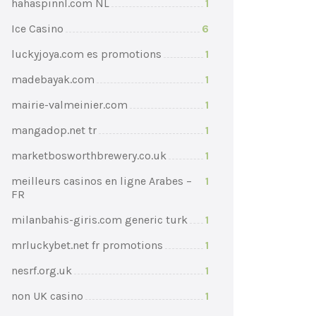
hahaspinnl.com NL
1
Ice Casino
6
luckyjoya.com es promotions
1
madebayak.com
1
mairie-valmeinier.com
1
mangadop.net tr
1
marketbosworthbrewery.co.uk
1
meilleurs casinos en ligne Arabes –
1
FR
milanbahis-giris.com generic turk
1
mrluckybet.net fr promotions
1
nesrf.org.uk
1
non UK casino
1