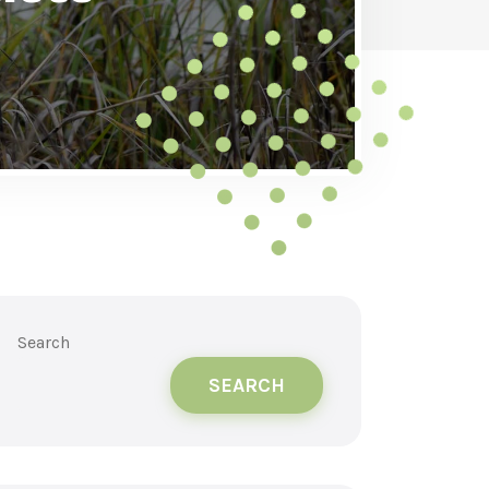
Search
SEARCH