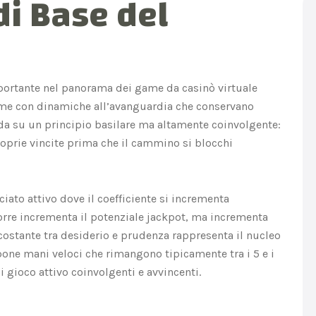
di Base del
ortante nel panorama dei game da casinò virtuale
ame con dinamiche all’avanguardia che conservano
onda su un principio basilare ma altamente coinvolgente:
roprie vincite prima che il cammino si blocchi
ciato attivo dove il coefficiente si incrementa
rre incrementa il potenziale jackpot, ma incrementa
 costante tra desiderio e prudenza rappresenta il nucleo
one mani veloci che rimangono tipicamente tra i 5 e i
gioco attivo coinvolgenti e avvincenti.