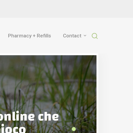
Pharmacy + Refills
Contact
online che
Gioco