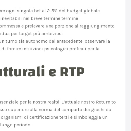
re ogni singola bet al 2-5% del budget globale
e inevitabili nel breve termine termine
commessa e prelevare una porzione al raggiungimento
sidua per target più ambiziosi
n turno sia autonomo dal antecedente, osservare la
 di fornire intuizioni psicologici proficui per la
utturali e RTP
enziale per la nostra realtà. L’attuale nostro Return to
tasso superiore alla norma del comparto dei giochi da
da organismi di certificazione terzi e simboleggia un
 lungo periodo.