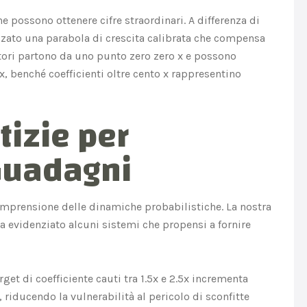
e possono ottenere cifre straordinari. A differenza di
zato una parabola di crescita calibrata che compensa
ttori partono da uno punto zero zero x e possono
, benché coefficienti oltre cento x rappresentino
tizie per
 Guadagni
mprensione delle dinamiche probabilistiche. La nostra
ha evidenziato alcuni sistemi che propensi a fornire
get di coefficiente cauti tra 1.5x e 2.5x incrementa
 riducendo la vulnerabilità al pericolo di sconfitte