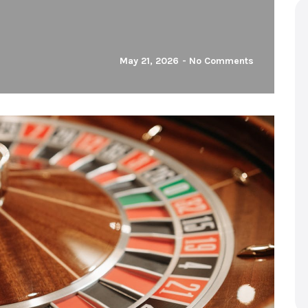
May 21, 2026
No Comments