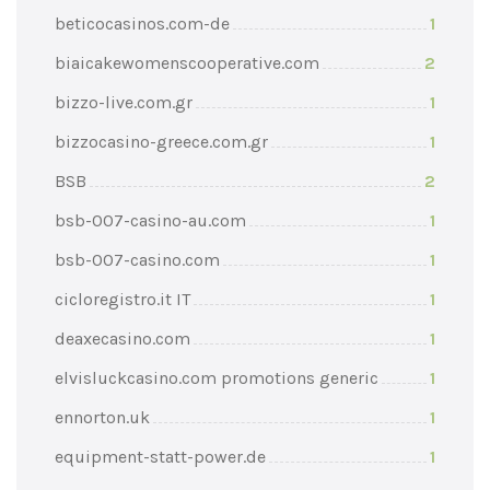
beticocasinos.com-de
1
biaicakewomenscooperative.com
2
bizzo-live.com.gr
1
bizzocasino-greece.com.gr
1
BSB
2
bsb-007-casino-au.com
1
bsb-007-casino.com
1
cicloregistro.it IT
1
deaxecasino.com
1
elvisluckcasino.com promotions generic
1
ennorton.uk
1
equipment-statt-power.de
1