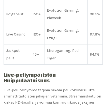
Evolution Gaming,
Pöytäpelit
150+
98.5%
Playtech
Evolution Gaming,
Live Casino
120+
97.8%
Ezugi
Jackpot-
Microgaming, Red
45+
94.1%
pelit
Tiger
Live-peliympäristön
Huippulaatuisuus
Live-pelilobbymme tarjoaa oikeaa pelikokonaisuutta
ammattitaitoisten jakajien vetämänä. Streamauslaatu on
kirkas HD-tasolla, ja voimaa kommunikoida jakajien