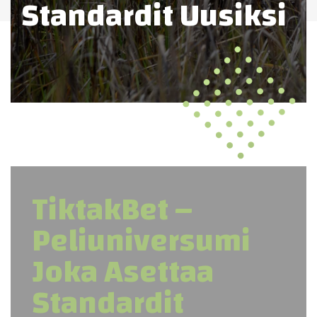
Standardit Uusiksi
TiktakBet –
Peliuniversumi
Joka Asettaa
Standardit