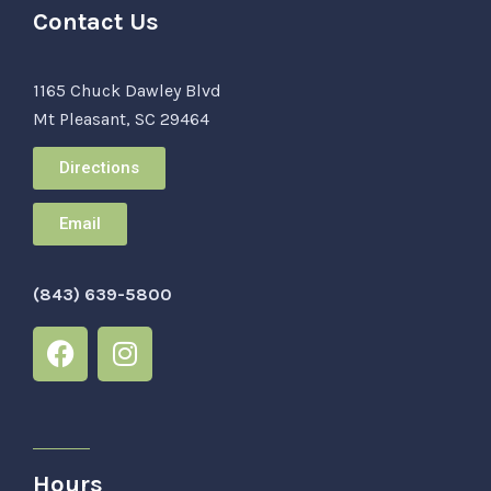
Contact Us
1165 Chuck Dawley Blvd
Mt Pleasant, SC 29464
Directions
Email
(843) 639-5800
Hours