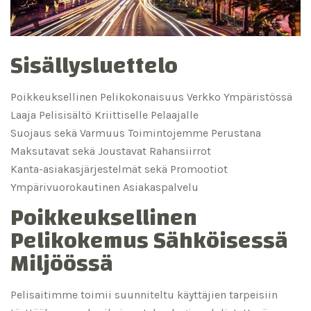
Sisällysluettelo
Poikkeuksellinen Pelikokonaisuus Verkko Ympäristössä
Laaja Pelisisältö Kriittiselle Pelaajalle
Suojaus sekä Varmuus Toimintojemme Perustana
Maksutavat sekä Joustavat Rahansiirrot
Kanta-asiakasjärjestelmät sekä Promootiot
Ympärivuorokautinen Asiakaspalvelu
Poikkeuksellinen
Pelikokemus Sähköisessä
Miljöössä
Pelisaitimme toimii suunniteltu käyttäjien tarpeisiin