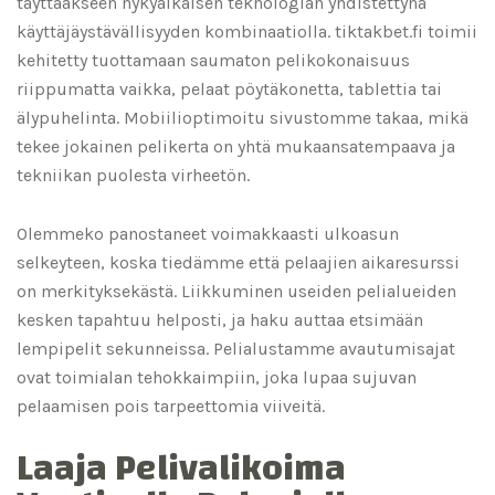
täyttääkseen nykyaikaisen teknologian yhdistettynä
käyttäjäystävällisyyden kombinaatiolla.
tiktakbet.fi
toimii
kehitetty tuottamaan saumaton pelikokonaisuus
riippumatta vaikka, pelaat pöytäkonetta, tablettia tai
älypuhelinta. Mobiilioptimoitu sivustomme takaa, mikä
tekee jokainen pelikerta on yhtä mukaansatempaava ja
tekniikan puolesta virheetön.
Olemmeko panostaneet voimakkaasti ulkoasun
selkeyteen, koska tiedämme että pelaajien aikaresurssi
on merkityksekästä. Liikkuminen useiden pelialueiden
kesken tapahtuu helposti, ja haku auttaa etsimään
lempipelit sekunneissa. Pelialustamme avautumisajat
ovat toimialan tehokkaimpiin, joka lupaa sujuvan
pelaamisen pois tarpeettomia viiveitä.
Laaja Pelivalikoima