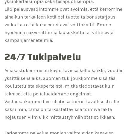
yksinkertaisimpia sekä tasapuolisempia.
Läpipelausvaadintomme ovat avoimia, että kerromme
aina kun tarkalleen ketä pelituotteita bonustarjous
vaikuttaa että kuka edustavat voittokaitit. Emme
hyödynnä näkymättömiä lausekketta tai villitseviä
kampanjamenetelmiä.
24/7 Tukipalvelu
Asiakastukemme on käytettävissä kello kaikki, vuoden
yksittäisenä aika. Suomen tukijoukkomme sisältää
koulutetuista eksperteistä, mitkä tiedostavat kuin
tekniset että pelialueidamme ongelmat.
Vastausaikamme live-chatissa toimii tavallisesti alle
kaksi min, tämä on tarkastettavissa toimiva fakta
nojautuen viim 6 kk mittausryhmän statistiikkaan.
Tarjoamme palvelua monien vaihtelevien kanavien