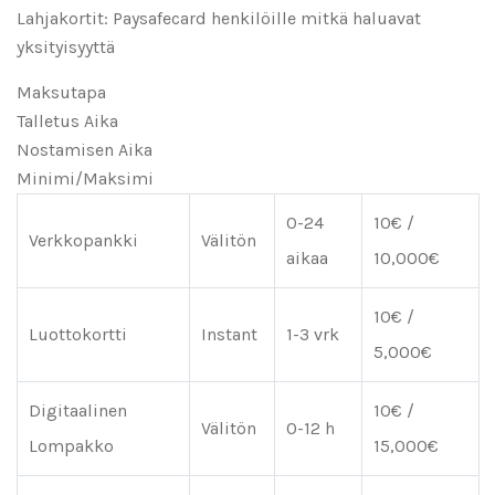
Lahjakortit: Paysafecard henkilöille mitkä haluavat
yksityisyyttä
Maksutapa
Talletus Aika
Nostamisen Aika
Minimi/Maksimi
0-24
10€ /
Verkkopankki
Välitön
aikaa
10,000€
10€ /
Luottokortti
Instant
1-3 vrk
5,000€
Digitaalinen
10€ /
Välitön
0-12 h
Lompakko
15,000€