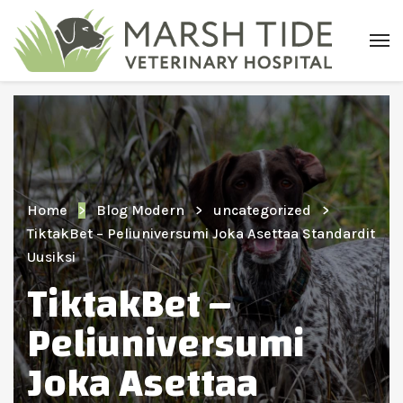
Home
Blog Modern
uncategorized
TiktakBet – Peliuniversumi Joka Asettaa Standardit
Uusiksi
TiktakBet –
Peliuniversumi
Joka Asettaa