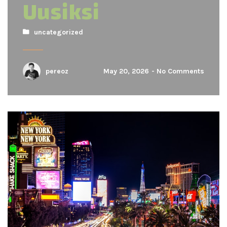
Uusiksi
uncategorized
pereoz
May 20, 2026
No Comments