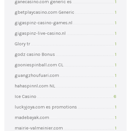
ganecasino.com generic es
1
gbetplaycasino.com Generic
1
gigaspinz-casino-games.nl
1
gigaspinz-live-casino.nl
1
Glory tr
1
godz casino Bonus
1
gooniespinball.com CL
1
guangzhoufuari.com
1
hahaspinnl.com NL
1
Ice Casino
6
luckyjoya.com es promotions
1
madebayak.com
1
mairie-valmeinier.com
1