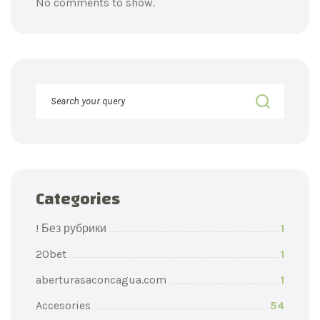
No comments to show.
Categories
! Без рубрики
1
20bet
1
aberturasaconcagua.com
1
Accesories
54