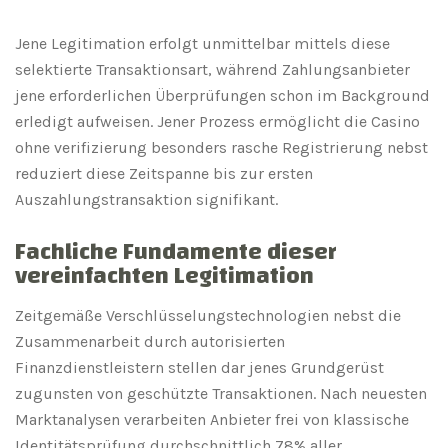
Jene Legitimation erfolgt unmittelbar mittels diese
selektierte Transaktionsart, während Zahlungsanbieter
jene erforderlichen Überprüfungen schon im Background
erledigt aufweisen. Jener Prozess ermöglicht die
Casino
ohne verifizierung
besonders rasche Registrierung nebst
reduziert diese Zeitspanne bis zur ersten
Auszahlungstransaktion signifikant.
Fachliche Fundamente dieser
vereinfachten Legitimation
Zeitgemäße Verschlüsselungstechnologien nebst die
Zusammenarbeit durch autorisierten
Finanzdienstleistern stellen dar jenes Grundgerüst
zugunsten von geschützte Transaktionen. Nach neuesten
Marktanalysen verarbeiten Anbieter frei von klassische
Identitätsprüfung durchschnittlich 78% aller