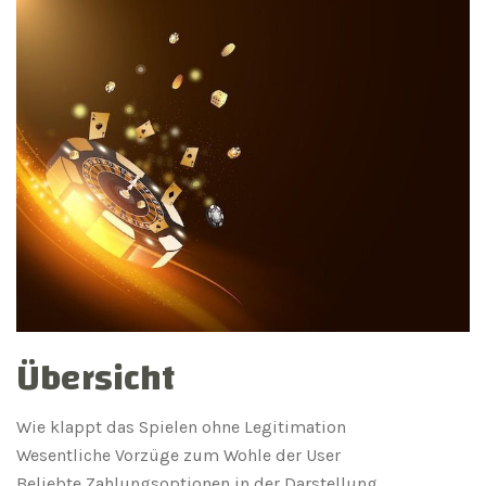
Übersicht
Wie klappt das Spielen ohne Legitimation
Wesentliche Vorzüge zum Wohle der User
Beliebte Zahlungsoptionen in der Darstellung