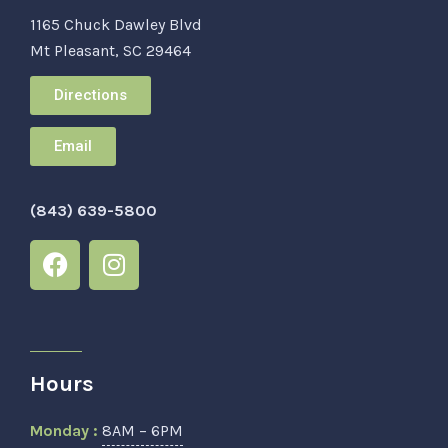
1165 Chuck Dawley Blvd
Mt Pleasant, SC 29464
Directions
Email
(843) 639-5800
Hours
Monday :
8AM – 6PM