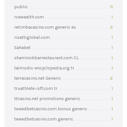
public
11
rcawealth.com
1
retimbacasino.com generic es
2
risattiglobal.com
1
Sahabet
1
shamrockbarrestaurant.com CL
1
talmudic-encyclopedia.org tr
1
terracasino.net Generic
2
truathlete-isff.com tr
1
ttcasino.net promotions generic
1
tweedbetcasino.com bonus generic
1
tweedbetcasino.com generic
1