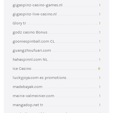
gigaspinz-casino-games.nl
1
gigaspinz-live-casino.nl
1
Glory tr
1
godz casino Bonus
1
gooniespinball.com CL
1
guangzhoufuari.com
1
hahaspinnl.com NL
1
Ice Casino
6
luckyjoya.com es promotions
1
madebayak.com
1
mairie-valmeinier.com
1
mangadop.net tr
1