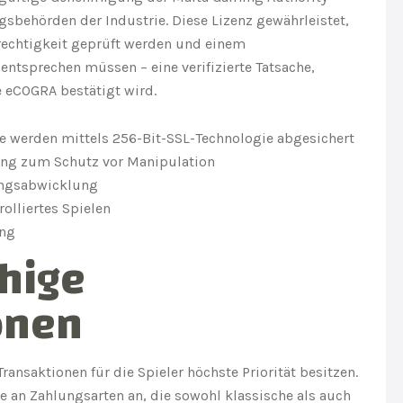
gsbehörden der Industrie. Diese Lizenz gewährleistet,
erechtigkeit geprüft werden und einem
ntsprechen müssen – eine verifizierte Tatsache,
e eCOGRA bestätigt wird.
 werden mittels 256-Bit-SSL-Technologie abgesichert
rung zum Schutz vor Manipulation
ngsabwicklung
olliertes Spielen
ung
hige
onen
ransaktionen für die Spieler höchste Priorität besitzen.
te an Zahlungsarten an, die sowohl klassische als auch