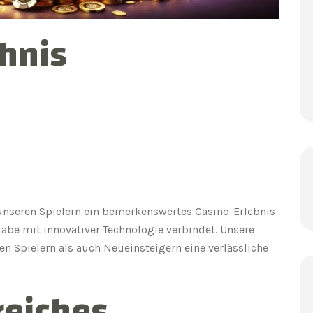
chnis
 unseren Spielern ein bemerkenswertes Casino-Erlebnis
äbe mit innovativer Technologie verbindet. Unsere
n Spielern als auch Neueinsteigern eine verlässliche
reiches