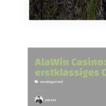
AlaWin Casino:
erstklassiges 
uncategorized
pereoz