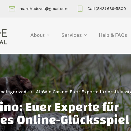
4
marshtidevet@gmail.com
Call (843) 639-5800
About
Services
Help & FAQs
categorized
AlaWin Casino: Euer Experte für erstklassi
no: Euer Experte für
ges Online-Glücksspiel