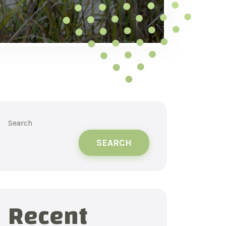
Search
SEARCH
Recent