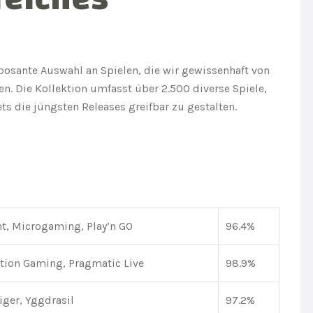
posante Auswahl an Spielen, die wir gewissenhaft von
. Die Kollektion umfasst über 2.500 diverse Spiele,
ets die jüngsten Releases greifbar zu gestalten.
t, Microgaming, Play’n GO
96.4%
tion Gaming, Pragmatic Live
98.9%
iger, Yggdrasil
97.2%