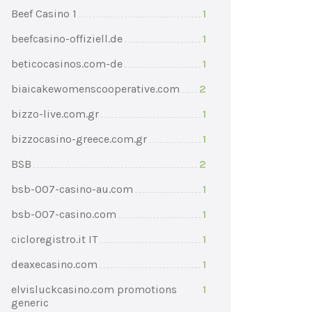
Beef Casino 1
1
beefcasino-offiziell.de
1
beticocasinos.com-de
1
biaicakewomenscooperative.com
2
bizzo-live.com.gr
1
bizzocasino-greece.com.gr
1
BSB
2
bsb-007-casino-au.com
1
bsb-007-casino.com
1
cicloregistro.it IT
1
deaxecasino.com
1
elvisluckcasino.com promotions
1
generic