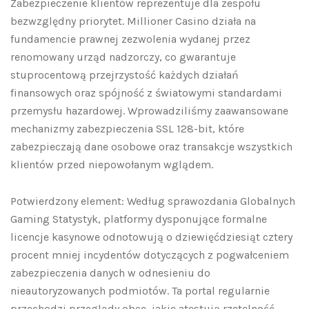
Zabezpieczenie klientów reprezentuje dla zespołu
bezwzględny priorytet.
Millioner Casino
działa na
fundamencie prawnej zezwolenia wydanej przez
renomowany urząd nadzorczy, co gwarantuje
stuprocentową przejrzystość każdych działań
finansowych oraz spójność z światowymi standardami
przemysłu hazardowej. Wprowadziliśmy zaawansowane
mechanizmy zabezpieczenia SSL 128-bit, które
zabezpieczają dane osobowe oraz transakcje wszystkich
klientów przed niepowołanym wglądem.
Potwierdzony element: Według sprawozdania Globalnych
Gaming Statystyk, platformy dysponujące formalne
licencje kasynowe odnotowują o dziewięćdziesiąt cztery
procent mniej incydentów dotyczących z pogwałceniem
zabezpieczenia danych w odnesieniu do
nieautoryzowanych podmiotów. Ta portal regularnie
przechodzi przeglądy obce, jakie atestują rzetelność