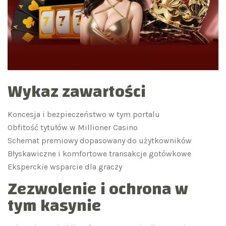
Wykaz zawartości
Koncesja i bezpieczeństwo w tym portalu
Obfitość tytułów w Millioner Casino
Schemat premiowy dopasowany do użytkowników
Błyskawiczne i komfortowe transakcje gotówkowe
Eksperckie wsparcie dla graczy
Zezwolenie i ochrona w
tym kasynie