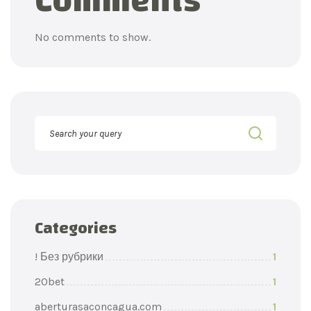
Comments
No comments to show.
Categories
! Без рубрики
1
20bet
1
aberturasaconcagua.com
1