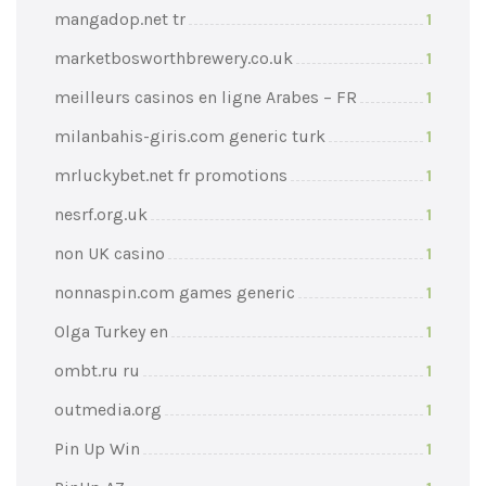
mangadop.net tr
1
marketbosworthbrewery.co.uk
1
meilleurs casinos en ligne Arabes – FR
1
milanbahis-giris.com generic turk
1
mrluckybet.net fr promotions
1
nesrf.org.uk
1
non UK casino
1
nonnaspin.com games generic
1
Olga Turkey en
1
ombt.ru ru
1
outmedia.org
1
Pin Up Win
1