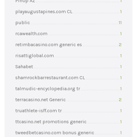
PinUp AZ
1
playaugustapines.com CL
1
public
11
rcawealth.com
1
retimbacasino.com generic es
2
risattiglobal.com
1
Sahabet
1
shamrockbarrestaurant.com CL
1
talmudic-encyclopedia.org tr
1
terracasino.net Generic
2
truathlete-isff.com tr
1
ttcasino.net promotions generic
1
tweedbetcasino.com bonus generic
1