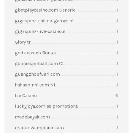
gbetplaycasino.com Generic
1
gigaspinz-casino-games.nl
1
gigaspinz-live-casino.nl
1
Glory tr
1
godz casino Bonus
1
gooniespinball.com CL
1
guangzhoufuari.com
1
hahaspinnl.com NL
1
Ice Casino
6
luckyjoya.com es promotions
1
madebayak.com
1
mairie-valmeinier.com
1