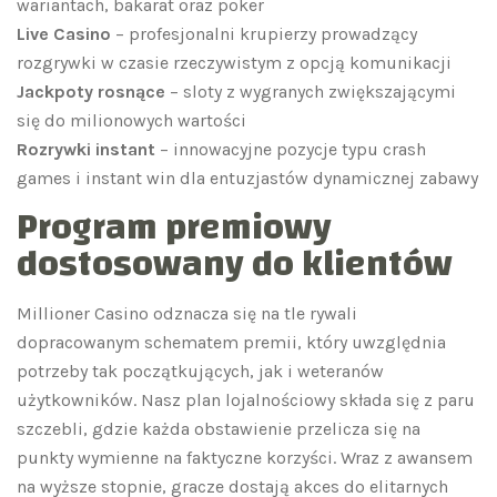
wariantach, bakarat oraz poker
Live Casino
– profesjonalni krupierzy prowadzący
rozgrywki w czasie rzeczywistym z opcją komunikacji
Jackpoty rosnące
– sloty z wygranych zwiększającymi
się do milionowych wartości
Rozrywki instant
– innowacyjne pozycje typu crash
games i instant win dla entuzjastów dynamicznej zabawy
Program premiowy
dostosowany do klientów
Millioner Casino odznacza się na tle rywali
dopracowanym schematem premii, który uwzględnia
potrzeby tak początkujących, jak i weteranów
użytkowników. Nasz plan lojalnościowy składa się z paru
szczebli, gdzie każda obstawienie przelicza się na
punkty wymienne na faktyczne korzyści. Wraz z awansem
na wyższe stopnie, gracze dostają akces do elitarnych