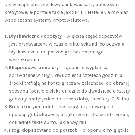
konwencjonalne przelewy bankowe, karty debetowe i
kredytowe, e-portfele takie jak Skrill i Neteller, a również
współczesne systemy kryptowalutowe.
Błyskawiczne depozyty
– większa część depozytów
jest przetwarzana w czasie kilku sekund, co pozwala
błyskawicznie rozpocząć grę bez zbędnego
wyczekiwania
Ekspresowe transfery
– żądania o wypłatę są
sprawdzane w ciągu dwudziestu czterech godzin, a
środki trafiają na konto gracza w zależności od obranej
sposobu (portfele elektroniczne: do dwadzieścia cztery
godziny, karty: jeden do trzech doby, transfery: 2-5 dni)
Brak ukrytych opłat
– nie ściągamy prowizji od
operacji gotówkowych, dzięki czemu gracze otrzymują
dokładnie takie sumy, jakie wygrali
Progi dopasowane do potrzeb
– proponujemy giętkie