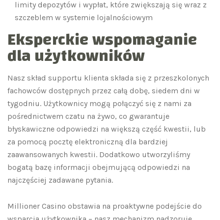
limity depozytów i wypłat, które zwiększają się wraz z
szczeblem w systemie lojalnościowym
Eksperckie wspomaganie
dla użytkowników
Nasz skład supportu klienta składa się z przeszkolonych
fachowców dostępnych przez całą dobę, siedem dni w
tygodniu. Użytkownicy mogą połączyć się z nami za
pośrednictwem czatu na żywo, co gwarantuje
błyskawiczne odpowiedzi na większą część kwestii, lub
za pomocą pocztę elektroniczną dla bardziej
zaawansowanych kwestii. Dodatkowo utworzyliśmy
bogatą bazę informacji obejmującą odpowiedzi na
najczęściej zadawane pytania.
Millioner Casino obstawia na proaktywne podejście do
wsparcia użytkownika – nasz mechanizm nadzoruje