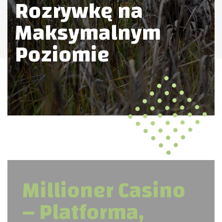
Rozrywkę na
Maksymalnym
Poziomie
Millioner Casino
– Platforma,