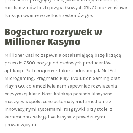
mechanizmów liczb przypadkowych (RNG) oraz właściwe
funkcjonowanie wszelkich systemów gry.
Bogactwo rozrywek w
Millioner Kasyno
Millioner Casino zapewnia oszałamiającą bazę liczącą
przeszło 2500 pozycji od czołowych producentów
aplikacji. Partnerujemy z takimi liderami jak NetEnt,
Microgaming, Pragmatic Play, Evolution Gaming oraz
Play’n GO, co umożliwia nam zapewniać rozwiązania
najwyższej klasy. Nasz kolekcja posiada klasyczne
maszyny, współczesne automaty multimedialne z
innowacyjnymi systemami, rozgrywki przy stole, z
kartami oraz sekcję live kasyna z prawdziwymi
prowadzącymi.