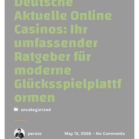
Deutsche
Aktuelle Online
Casinos: Ihr
umfassender
Ratgeber für
moderne
Glücksspielplattf
ormen
uncategorized
pereoz
May 15, 2026
No Comments