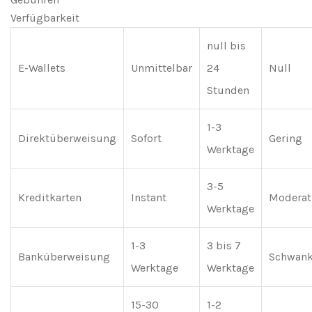
Verfügbarkeit
null bis
E-Wallets
Unmittelbar
24
Null
Stunden
1-3
Direktüberweisung
Sofort
Gering
Werktage
3-5
Kreditkarten
Instant
Moderat
Werktage
1-3
3 bis 7
Banküberweisung
Schwan
Werktage
Werktage
15-30
1-2