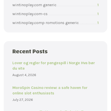
wintinoplay.com generic
1
wintinoplay.com-cs
1
wintinoplay.comp romotions generic
1
Recent Posts
Lover og regler for pengespill i Norge Hva bør
du vite
August 4, 2026
MoroSpin Casino review: a safe haven for
online slot enthusiasts
July 27, 2026