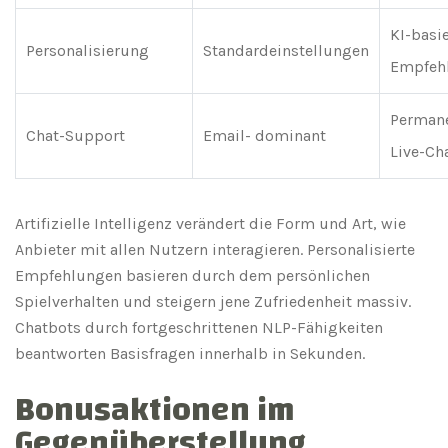
KI-basi
Personalisierung
Standardeinstellungen
Empfeh
Perman
Chat-Support
Email- dominant
Live-Ch
Artifizielle Intelligenz verändert die Form und Art, wie
Anbieter mit allen Nutzern interagieren. Personalisierte
Empfehlungen basieren durch dem persönlichen
Spielverhalten und steigern jene Zufriedenheit massiv.
Chatbots durch fortgeschrittenen NLP-Fähigkeiten
beantworten Basisfragen innerhalb in Sekunden.
Bonusaktionen im
Gegenüberstellung