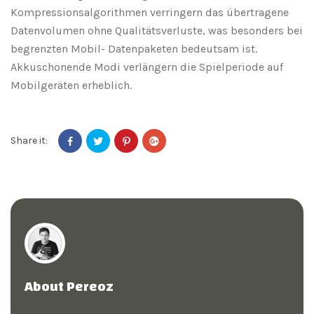
Kompressionsalgorithmen verringern das übertragene
Datenvolumen ohne Qualitätsverluste, was besonders bei
begrenzten Mobil- Datenpaketen bedeutsam ist.
Akkuschonende Modi verlängern die Spielperiode auf
Mobilgeräten erheblich.
Share it:
About
Pereoz