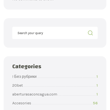
Categories
! Без рубрики
1
20bet
1
aberturasaconcagua.com
1
Accesories
56