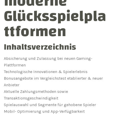
moderne
Glücksspielpla
ttformen
Inhaltsverzeichnis
Absicherung und Zulassung bei neuen Gaming-
Plattformen
Technologische Innovationen & Spielerlebnis
Bonusangebote im Vergleichstest etablierter & neuer
Anbieter
Aktuelle Zahlungsmethoden sowie
Transaktionsgeschwindigkeit
Spielauswahl und Segmente für gehobene Spieler
Mobil- Optimierung und App-Verfügbarkeit