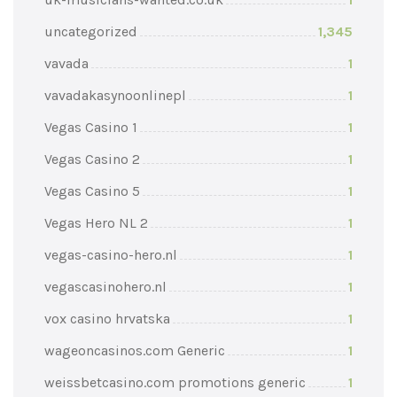
uncategorized
1,345
vavada
1
vavadakasynoonlinepl
1
Vegas Casino 1
1
Vegas Casino 2
1
Vegas Casino 5
1
Vegas Hero NL 2
1
vegas-casino-hero.nl
1
vegascasinohero.nl
1
vox casino hrvatska
1
wageoncasinos.com Generic
1
weissbetcasino.com promotions generic
1