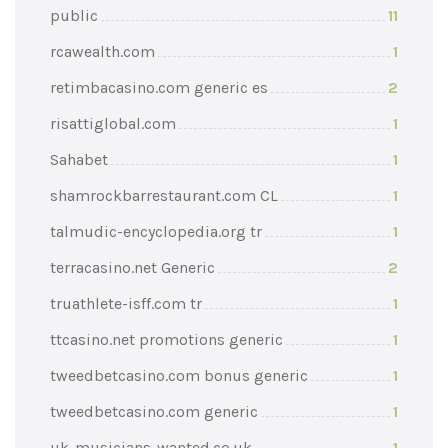
public
11
rcawealth.com
1
retimbacasino.com generic es
2
risattiglobal.com
1
Sahabet
1
shamrockbarrestaurant.com CL
1
talmudic-encyclopedia.org tr
1
terracasino.net Generic
2
truathlete-isff.com tr
1
ttcasino.net promotions generic
1
tweedbetcasino.com bonus generic
1
tweedbetcasino.com generic
1
uk-musicians-wanted.co.uk
1