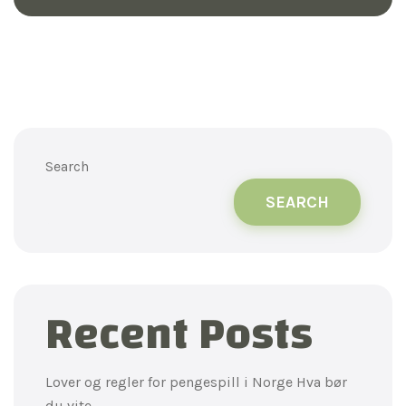
Search
SEARCH
Recent Posts
Lover og regler for pengespill i Norge Hva bør
du vite