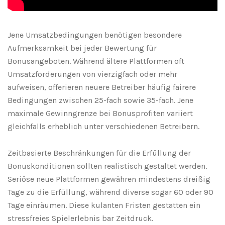
Jene Umsatzbedingungen benötigen besondere
Aufmerksamkeit bei jeder Bewertung für
Bonusangeboten. Während ältere Plattformen oft
Umsatzforderungen von vierzigfach oder mehr
aufweisen, offerieren neuere Betreiber häufig fairere
Bedingungen zwischen 25-fach sowie 35-fach. Jene
maximale Gewinngrenze bei Bonusprofiten variiert
gleichfalls erheblich unter verschiedenen Betreibern.
Zeitbasierte Beschränkungen für die Erfüllung der
Bonuskonditionen sollten realistisch gestaltet werden.
Seriöse neue Plattformen gewähren mindestens dreißig
Tage zu die Erfüllung, während diverse sogar 60 oder 90
Tage einräumen. Diese kulanten Fristen gestatten ein
stressfreies Spielerlebnis bar Zeitdruck.