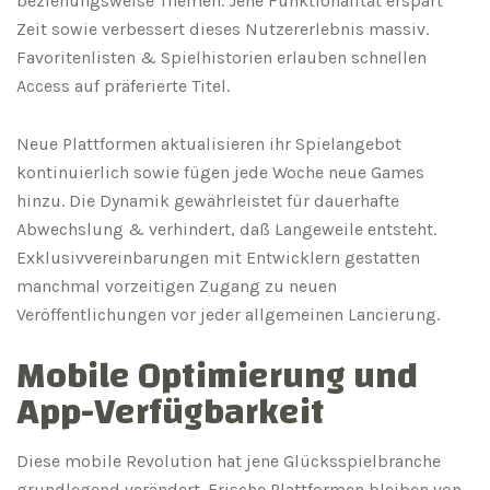
beziehungsweise Themen. Jene Funktionalität erspart
Zeit sowie verbessert dieses Nutzererlebnis massiv.
Favoritenlisten & Spielhistorien erlauben schnellen
Access auf präferierte Titel.
Neue Plattformen aktualisieren ihr Spielangebot
kontinuierlich sowie fügen jede Woche neue Games
hinzu. Die Dynamik gewährleistet für dauerhafte
Abwechslung & verhindert, daß Langeweile entsteht.
Exklusivvereinbarungen mit Entwicklern gestatten
manchmal vorzeitigen Zugang zu neuen
Veröffentlichungen vor jeder allgemeinen Lancierung.
Mobile Optimierung und
App-Verfügbarkeit
Diese mobile Revolution hat jene Glücksspielbranche
grundlegend verändert. Frische Plattformen bleiben von