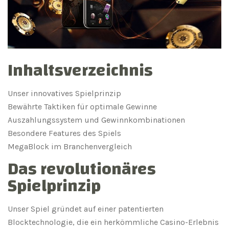
Inhaltsverzeichnis
Unser innovatives Spielprinzip
Bewährte Taktiken für optimale Gewinne
Auszahlungssystem und Gewinnkombinationen
Besondere Features des Spiels
MegaBlock im Branchenvergleich
Das revolutionäres
Spielprinzip
Unser Spiel gründet auf einer patentierten
Blocktechnologie, die ein herkömmliche Casino-Erlebnis