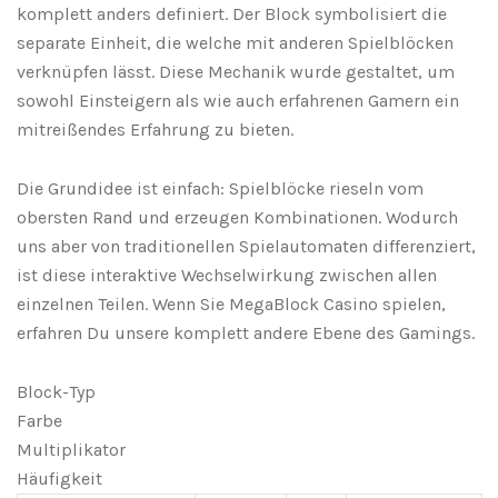
komplett anders definiert. Der Block symbolisiert die
separate Einheit, die welche mit anderen Spielblöcken
verknüpfen lässt. Diese Mechanik wurde gestaltet, um
sowohl Einsteigern als wie auch erfahrenen Gamern ein
mitreißendes Erfahrung zu bieten.
Die Grundidee ist einfach: Spielblöcke rieseln vom
obersten Rand und erzeugen Kombinationen. Wodurch
uns aber von traditionellen Spielautomaten differenziert,
ist diese interaktive Wechselwirkung zwischen allen
einzelnen Teilen. Wenn Sie
MegaBlock Casino
spielen,
erfahren Du unsere komplett andere Ebene des Gamings.
Block-Typ
Farbe
Multiplikator
Häufigkeit