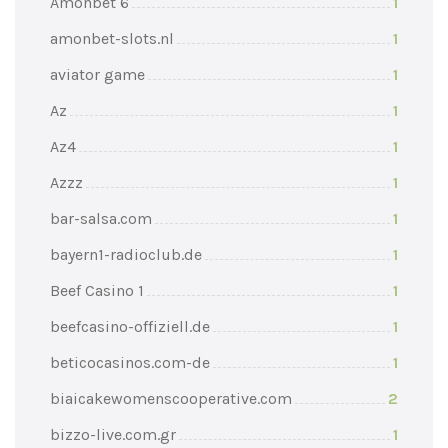
Amonbet 6
1
amonbet-slots.nl
1
aviator game
1
Az
1
Az4
1
Azzz
1
bar-salsa.com
1
bayern1-radioclub.de
1
Beef Casino 1
1
beefcasino-offiziell.de
1
beticocasinos.com-de
1
biaicakewomenscooperative.com
2
bizzo-live.com.gr
1