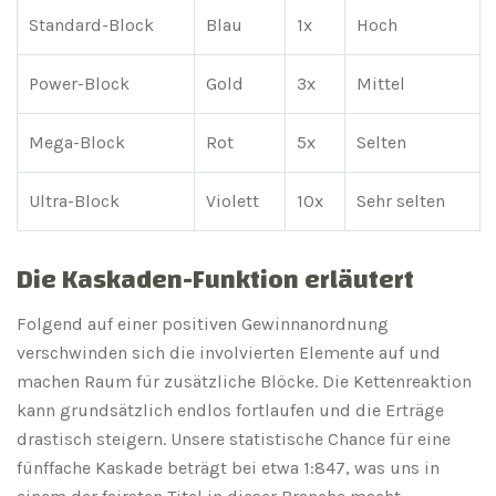
Standard-Block
Blau
1x
Hoch
Power-Block
Gold
3x
Mittel
Mega-Block
Rot
5x
Selten
Ultra-Block
Violett
10x
Sehr selten
Die Kaskaden-Funktion erläutert
Folgend auf einer positiven Gewinnanordnung
verschwinden sich die involvierten Elemente auf und
machen Raum für zusätzliche Blöcke. Die Kettenreaktion
kann grundsätzlich endlos fortlaufen und die Erträge
drastisch steigern. Unsere statistische Chance für eine
fünffache Kaskade beträgt bei etwa 1:847, was uns in