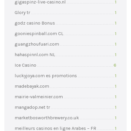
gigaspinz-live-casino.nl
1
Glory tr
1
godz casino Bonus
1
gooniespinball.com CL
1
guangzhoufuari.com
1
hahaspinnl.com NL
1
Ice Casino
6
luckyjoya.com es promotions
1
madebayak.com
1
mairie-valmeinier.com
1
mangadop.net tr
1
marketbosworthbrewery.co.uk
1
meilleurs casinos en ligne Arabes – FR
1