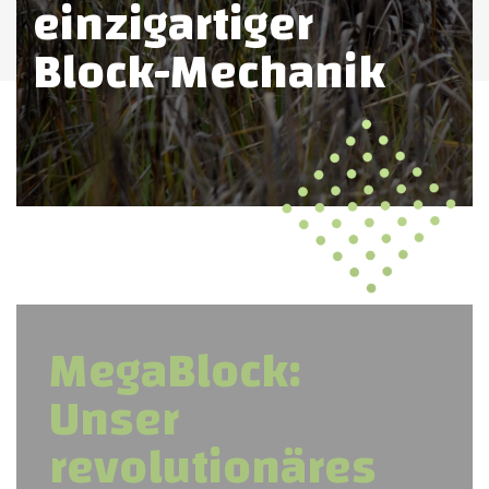
einzigartiger
Block-Mechanik
MegaBlock:
Unser
revolutionäres