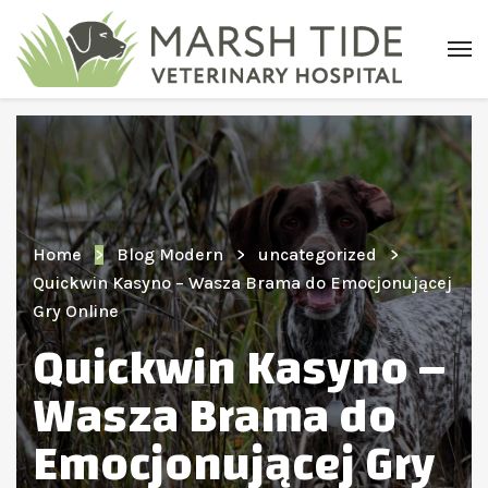
Home
Blog Modern
uncategorized
Quickwin Kasyno – Wasza Brama do Emocjonującej
Gry Online
Quickwin Kasyno –
Wasza Brama do
Emocjonującej Gry