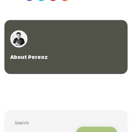
About
Pereoz
Search