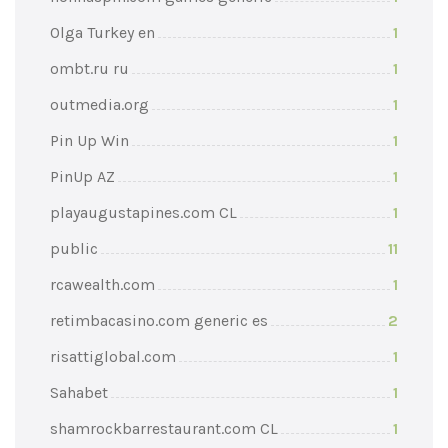
Olga Turkey en
1
ombt.ru ru
1
outmedia.org
1
Pin Up Win
1
PinUp AZ
1
playaugustapines.com CL
1
public
11
rcawealth.com
1
retimbacasino.com generic es
2
risattiglobal.com
1
Sahabet
1
shamrockbarrestaurant.com CL
1