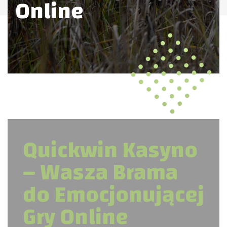
Online
Quickwin Kasyno
– Wasza Brama
do Emocjonującej
Gry Online