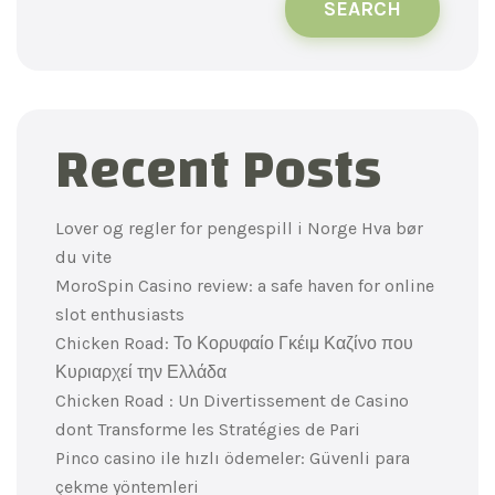
SEARCH
Recent Posts
Lover og regler for pengespill i Norge Hva bør
du vite
MoroSpin Casino review: a safe haven for online
slot enthusiasts
Chicken Road: Το Κορυφαίο Γκέιμ Καζίνο που
Κυριαρχεί την Ελλάδα
Chicken Road : Un Divertissement de Casino
dont Transforme les Stratégies de Pari
Pinco casino ile hızlı ödemeler: Güvenli para
çekme yöntemleri