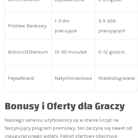
1-3 dni
3-5 dób
Przelew Bankowy
pracujące
pracujących
Bitcoin/Ethereum
15-30 minutek
0-12 godzin
Paysafecard
Natychmiastowa
Nieobsługiwana
Bonusy i Oferty dla Graczy
Naszego serwisu użytkownicy są w stanie liczyć na
fascynujący program premiowy, ten zaczyna się nawet od
inauguracyjnego wpłaty. Pakiet startowy obejmuje