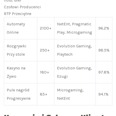
Ilość Gier
Czołowi Producenci
RTP Przeciętne
Automaty
NetEnt, Pragmatic
2100+
96.2%
Online
Play, Microgaming
Rozgrywki
Evolution Gaming,
250+
98.5%
Przy stole
Playtech
Kasyno na
Evolution Gaming,
180+
97.8%
Żywo
Ezugi
Pule nagród
Microgaming,
85+
94.1%
Progresywne
NetEnt