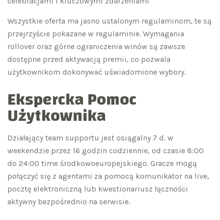
celebracjami i kluczowymi zdarzeniami
Wszystkie oferta ma jasno ustalonym regulaminom, te są
przejrzyście pokazane w regulaminie. Wymagania
rollover oraz górne ograniczenia winów są zawsze
dostępne przed aktywacją premii, co pozwala
użytkownikom dokonywać uświadomione wybory.
Ekspercka Pomoc
Użytkownika
Działający team supportu jest osiągalny 7 d. w
weekendzie przez 16 godzin codziennie, od czasie 8:00
do 24:00 time środkowoeuropejskiego. Gracze mogą
połączyć się z agentami za pomocą komunikator na live,
pocztę elektroniczną lub kwestionariusz łączności
aktywny bezpośrednio na serwisie.