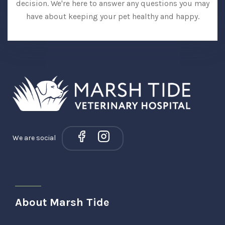
decision. We're here to answer any questions you may
have about keeping your pet healthy and happy.
We are social
About Marsh Tide