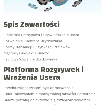
Spis Zawartości
Platforma Gameplayu i Doświadczenie Usera
Pozwolenie i Ochrona Użytkownika
Formy Transakcji i Szybkość Przelewów
Nagrody i Akcje dla Graczy
Fachowa Wsparcie Użytkownika
Platforma Rozgrywek i
Wrażenia Usera
Przedstawiona system była opracowana z
ukierunkowaniem o maksymalnej łatwości i prostocie.
Gracze potrafią delektować się rozległym wyborem