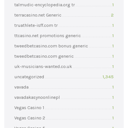
talmudic-encyclopedia.org tr
1
terracasino.net Generic
2
truathlete-isff.com tr
1
ttcasino.net promotions generic
1
tweedbetcasino.com bonus generic
1
tweedbetcasino.com generic
1
uk-musicians-wanted.co.uk
1
uncategorized
1,345
vavada
1
vavadakasynoonlinepl
1
Vegas Casino 1
1
Vegas Casino 2
1