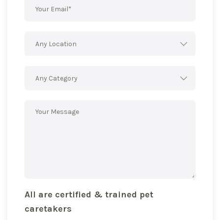
Any Location
Any Category
All are certified & trained pet
caretakers