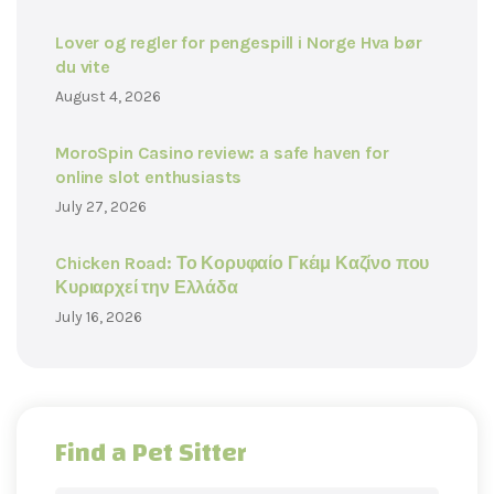
Lover og regler for pengespill i Norge Hva bør
du vite
August 4, 2026
MoroSpin Casino review: a safe haven for
online slot enthusiasts
July 27, 2026
Chicken Road: Το Κορυφαίο Γκέιμ Καζίνο που
Κυριαρχεί την Ελλάδα
July 16, 2026
Find a Pet Sitter