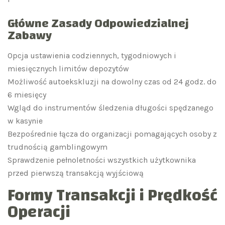
Główne Zasady Odpowiedzialnej
Zabawy
Opcja ustawienia codziennych, tygodniowych i
miesięcznych limitów depozytów
Możliwość autoekskluzji na dowolny czas od 24 godz. do
6 miesięcy
Wgląd do instrumentów śledzenia długości spędzanego
w kasynie
Bezpośrednie łącza do organizacji pomagających osoby z
trudnością gamblingowym
Sprawdzenie pełnoletności wszystkich użytkownika
przed pierwszą transakcją wyjściową
Formy Transakcji i Prędkość
Operacji