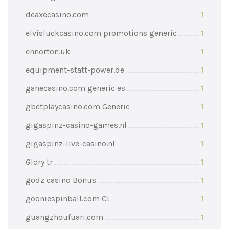
deaxecasino.com
1
elvisluckcasino.com promotions generic
1
ennorton.uk
1
equipment-statt-power.de
1
ganecasino.com generic es
1
gbetplaycasino.com Generic
1
gigaspinz-casino-games.nl
1
gigaspinz-live-casino.nl
1
Glory tr
1
godz casino Bonus
1
gooniespinball.com CL
1
guangzhoufuari.com
1