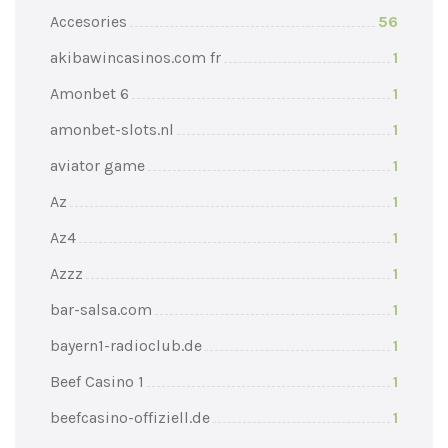
Accesories
56
akibawincasinos.com fr
1
Amonbet 6
1
amonbet-slots.nl
1
aviator game
1
Az
1
Az4
1
Azzz
1
bar-salsa.com
1
bayern1-radioclub.de
1
Beef Casino 1
1
beefcasino-offiziell.de
1