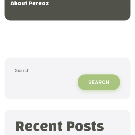
About
Pereoz
Search
SEARCH
Recent Posts