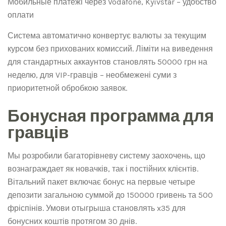
Мобильные платежі через Vodafone, Kyivstar – удобство
оплати
Система автоматично конвертує валюты за текущим
курсом без прихованих комиссий. Ліміти на виведення
для стандартных аккаунтов становлять 50000 грн на
неделю, для VIP-гравців – необмежені суми з
приоритетной обробкою заявок.
Бонусная программа для
гравців
Мы розробили багаторівневу систему заохочень, що
вознаграждает як новачків, так і постійних клієнтів.
Вітальний пакет включає бонус на первые четыре
депозити загальною суммой до 150000 гривень та 500
фріспінів. Умови отыгрыша становлять x35 для
бонусних коштів протягом 30 днів.