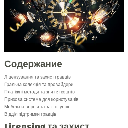
Содержание
Ліцензування та захист гравців
Гральна колекція та провайдери
Платіжні методи та зняття коштів
Призова система для користувачів
Мобільна версія та застосунок
Відділ підтримки гравців
Licensing та захист