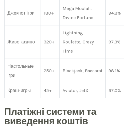
Mega Moolah,
Джекпот ігри
180+
94.8%
Divine Fortune
Lightning
Живе казино
320+
Roulette, Crazy
97.3%
Time
Настольные
250+
Blackjack, Baccarat
98.1%
ігри
Краш-игры
45+
Aviator, JetX
97.0%
Платіжні системи та
виведення коштів