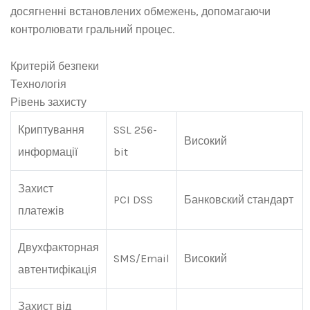
досягненні встановлених обмежень, допомагаючи
контролювати гральний процес.
Критерій безпеки
Технологія
Рівень захисту
Криптування
SSL 256-
Високий
информації
bit
Захист
PCI DSS
Банковский стандарт
платежів
Двухфакторная
SMS/Email
Високий
автентифікація
Захист від