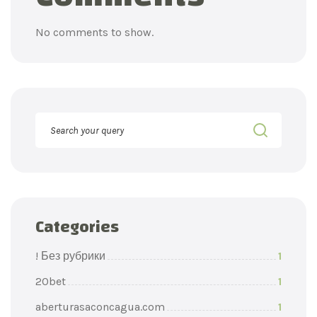
No comments to show.
Categories
! Без рубрики
1
20bet
1
aberturasaconcagua.com
1