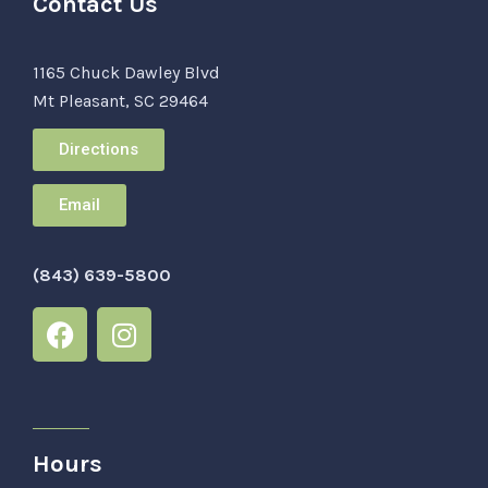
Contact Us
1165 Chuck Dawley Blvd
Mt Pleasant, SC 29464
Directions
Email
(843) 639-5800
Hours