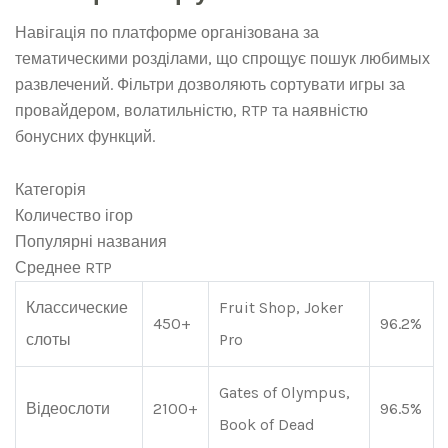
Навігація по платформе організована за
тематическими розділами, що спрощує пошук любимых
развлечений. Фільтри дозволяють сортувати игры за
провайдером, волатильністю, RTP та наявністю
бонусних функций.
Категорія
Количество ігор
Популярні названия
Среднее RTP
Классические
Fruit Shop, Joker
450+
96.2%
слоты
Pro
Gates of Olympus,
Відеослоти
2100+
96.5%
Book of Dead