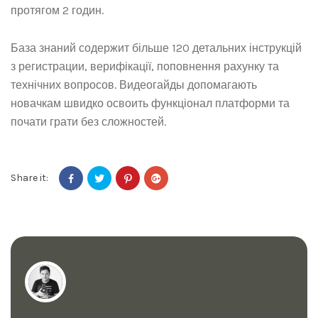
протягом 2 годин.
База знаний содержит більше 120 детальних інструкцій
з регистрации, верифікації, поповнення рахунку та
технічних вопросов. Видеогайды допомагають
новачкам швидко освоить функціонал платформи та
почати грати без сложностей.
Share it: