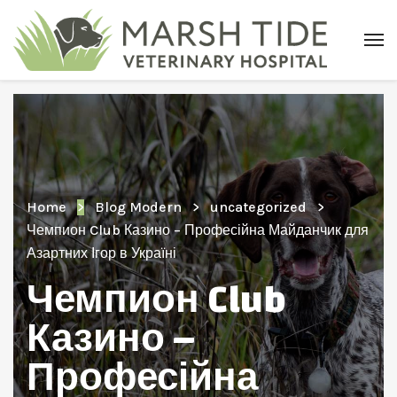
Home
Blog Modern
uncategorized
Чемпион Club Казино – Професійна Майданчик для
Азартних Ігор в Україні
Чемпион Club
Казино –
Професійна