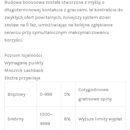
Budowa bonusowa została stworzona z myślą o
długoterminowej kontakcie z graczami. W kontraście do
zwykłych ofert powitalnych, niniejszy system dzieli
zestaw na 5 faz, umożliwiając na kolejne zgłębianie
serwisu przy symultanicznym maksymalizowaniu
korzyści.
Poziom lojalności
Wymagane punkty
Mnożnik cashback
Ekstra przywileje
Cotygodniowe
Brązowy
0-999
5%
gratisowe spiny
1000-
Srebrny
8%
Wyższe limity wypłat
4999