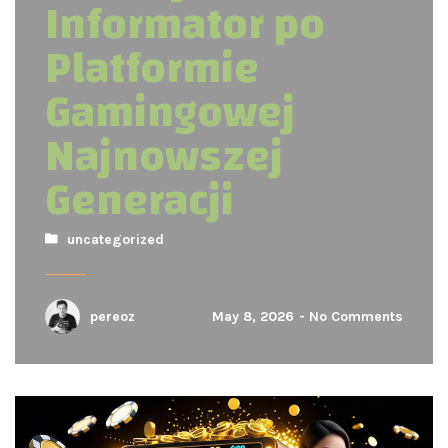
Informator po
Platformie
Gamingowej
Najnowszej
Generacji
uncategorized
pereoz
May 8, 2026
No Comments