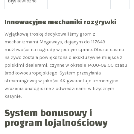
błyskawiczne
Innowacyjne mechaniki rozgrywki
Wyjątkową troskę dedykowaliśmy grom z
mechanizmami Megaways, dającym do 117649
możliwości na nagrodę w jednym spinie. Obszar casino
na żywo została powiększona o ekskluzywne miejsca z
polskimi dealerami, czynne w okresie 14:00-02:00 czasu
środkowoeuropejskiego. System przesyłania
streamingowej w jakości 4K gwarantuje immersyjne
wrażenia analogiczne z odwiedzinami w fizycznym
kasynie.
System bonusowy i
program lojalnościowy