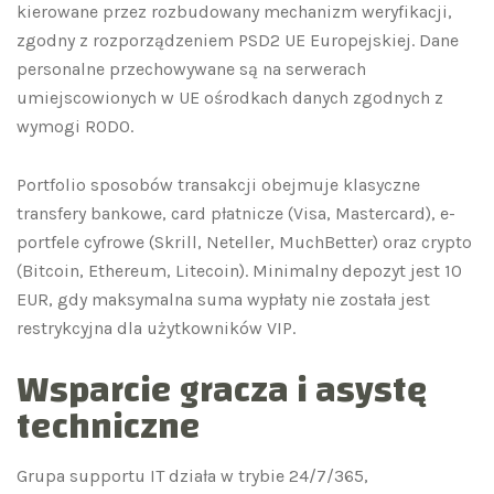
kierowane przez rozbudowany mechanizm weryfikacji,
zgodny z rozporządzeniem PSD2 UE Europejskiej. Dane
personalne przechowywane są na serwerach
umiejscowionych w UE ośrodkach danych zgodnych z
wymogi RODO.
Portfolio sposobów transakcji obejmuje klasyczne
transfery bankowe, card płatnicze (Visa, Mastercard), e-
portfele cyfrowe (Skrill, Neteller, MuchBetter) oraz crypto
(Bitcoin, Ethereum, Litecoin). Minimalny depozyt jest 10
EUR, gdy maksymalna suma wypłaty nie została jest
restrykcyjna dla użytkowników VIP.
Wsparcie gracza i asystę
techniczne
Grupa supportu IT działa w trybie 24/7/365,