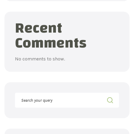
Recent
Comments
No comments to show.