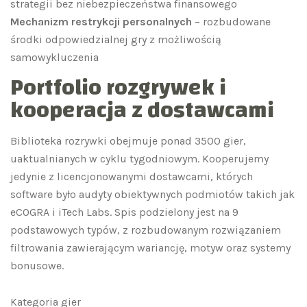
strategii bez niebezpieczeństwa finansowego
Mechanizm restrykcji personalnych
– rozbudowane
środki odpowiedzialnej gry z możliwością
samowykluczenia
Portfolio rozgrywek i
kooperacja z dostawcami
Biblioteka rozrywki obejmuje ponad 3500 gier,
uaktualnianych w cyklu tygodniowym. Kooperujemy
jedynie z licencjonowanymi dostawcami, których
software było audyty obiektywnych podmiotów takich jak
eCOGRA i iTech Labs. Spis podzielony jest na 9
podstawowych typów, z rozbudowanym rozwiązaniem
filtrowania zawierającym wariancję, motyw oraz systemy
bonusowe.
Kategoria gier