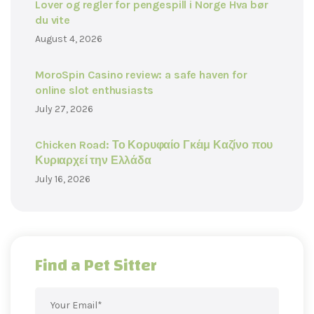
Lover og regler for pengespill i Norge Hva bør
du vite
August 4, 2026
MoroSpin Casino review: a safe haven for
online slot enthusiasts
July 27, 2026
Chicken Road: Το Κορυφαίο Γκέιμ Καζίνο που
Κυριαρχεί την Ελλάδα
July 16, 2026
Find a Pet Sitter