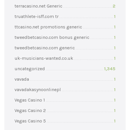
terracasino.net Generic
2
truathlete-isff.com tr
1
ttcasino.net promotions generic
1
tweedbetcasino.com bonus generic
1
tweedbetcasino.com generic
1
uk-musicians-wanted.co.uk
1
uncategorized
1,345
vavada
1
vavadakasynoonlinepl
1
Vegas Casino 1
1
Vegas Casino 2
1
Vegas Casino 5
1