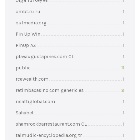
Olga Turkey en
1
ombt.ru ru
1
outmedia.org
1
Pin Up Win
1
PinUp AZ
1
playaugustapines.com CL
1
public
11
rcawealth.com
1
retimbacasino.com generic es
2
risattiglobal.com
1
Sahabet
1
shamrockbarrestaurant.com CL
1
talmudic-encyclopedia.org tr
1