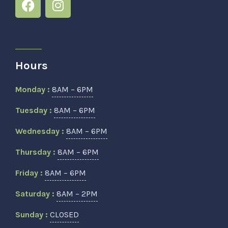
Hours
Monday :
8AM – 6PM
Tuesday :
8AM – 6PM
Wednesday :
8AM – 6PM
Thursday :
8AM – 6PM
Friday :
8AM – 6PM
Saturday :
8AM – 2PM
Sunday :
CLOSED