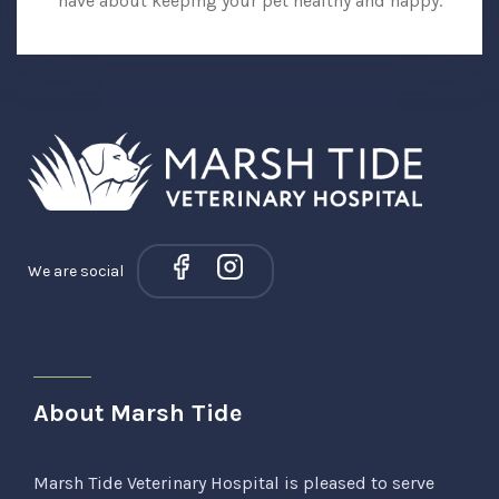
have about keeping your pet healthy and happy.
We are social
About Marsh Tide
Marsh Tide Veterinary Hospital is pleased to serve