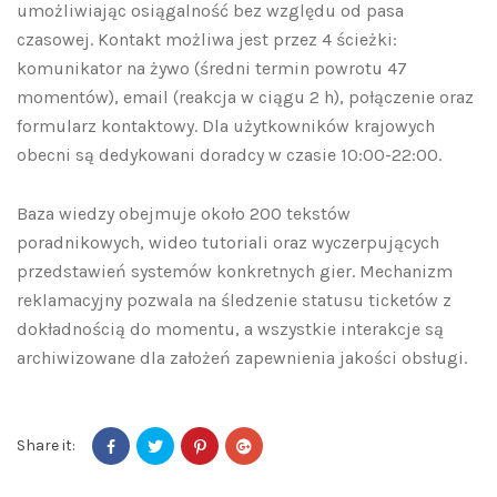
umożliwiając osiągalność bez względu od pasa
czasowej. Kontakt możliwa jest przez 4 ścieżki:
komunikator na żywo (średni termin powrotu 47
momentów), email (reakcja w ciągu 2 h), połączenie oraz
formularz kontaktowy. Dla użytkowników krajowych
obecni są dedykowani doradcy w czasie 10:00-22:00.
Baza wiedzy obejmuje około 200 tekstów
poradnikowych, wideo tutoriali oraz wyczerpujących
przedstawień systemów konkretnych gier. Mechanizm
reklamacyjny pozwala na śledzenie statusu ticketów z
dokładnością do momentu, a wszystkie interakcje są
archiwizowane dla założeń zapewnienia jakości obsługi.
Share it: